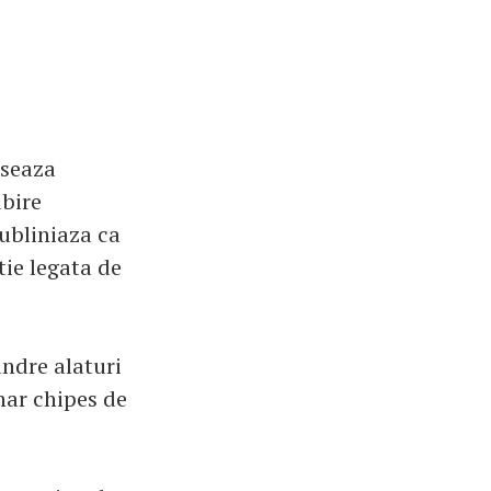
nseaza
ubire
subliniaza ca
tie legata de
ndre alaturi
nar chipes de