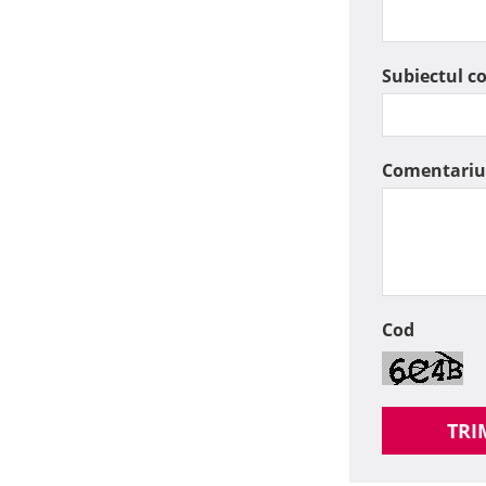
Subiectul c
Comentariu
Cod
TRI