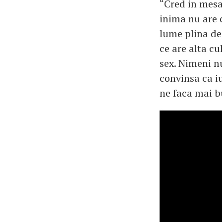
“Cred in mesa
inima nu are 
lume plina de
ce are alta cu
sex. Nimeni nu
convinsa ca i
ne faca mai bu