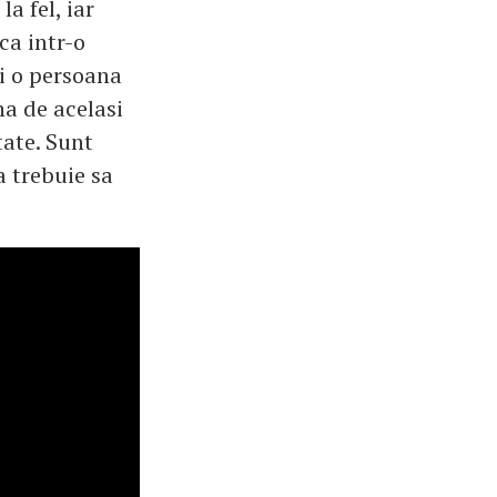
a fel, iar
ca intr-o
ti o persoana
na de acelasi
tate. Sunt
a trebuie sa