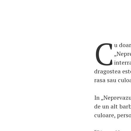
C
u doar
„Nepre
interr
dragostea est
rasa sau culoa
In „Neprevazu
de un alt barb
culoare, perso