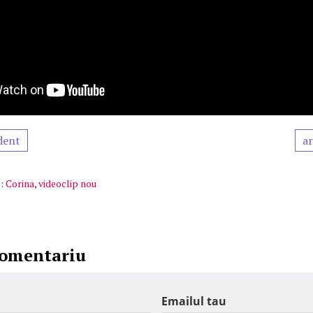
dent
ar
:
Corina
,
videoclip nou
comentariu
Emailul tau