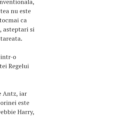
nventionala,
tea nu este
ntocmai ca
, asteptari si
ntareata.
intr-o
tei Regelui
 Antz, iar
orinei este
Debbie Harry,