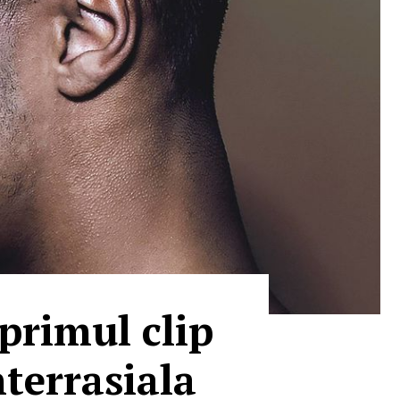
primul clip
terrasiala