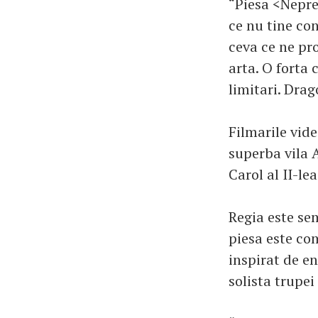
“Piesa <Nepre
ce nu tine co
ceva ce ne pr
arta. O forta 
limitari. Drag
Filmarile vid
superba vila 
Carol al II-le
Regia este se
piesa este co
inspirat de en
solista trupei