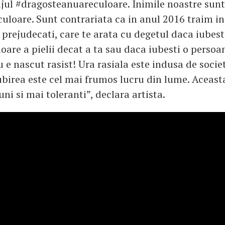
jul #dragosteanuareculoare. Inimile noastre sunt l
culoare. Sunt contrariata ca in anul 2016 traim in
 prejudecati, care te arata cu degetul daca iubes
loare a pielii decat a ta sau daca iubesti o persoa
 e nascut rasist! Ura rasiala este indusa de socie
ubirea este cel mai frumos lucru din lume. Aceast
ni si mai toleranti”, declara artista.