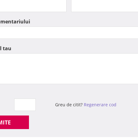
omentariului
l tau
Greu de citit?
Regenerare cod
MITE