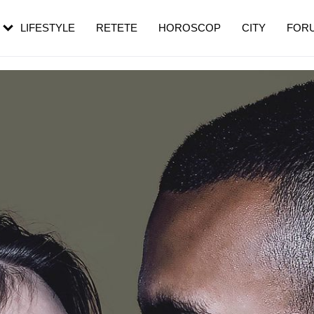
rezești mai des
Cât durează, cum te pregătești și cât
i în vârstă
de dureroasă este investigația
LIFESTYLE
RETETE
HOROSCOP
CITY
FOR