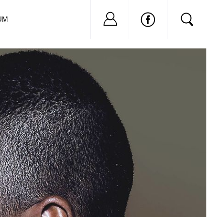
Nu ai cont?
Inregistreaza-
UM