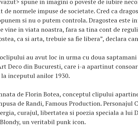
vazut> spune in imagini o poveste de iubire neco
nt de normele impuse de societate. Cred ca dragos
opunem si nu o putem controla. Dragostea este i
ce vine in viata noastra, fara sa tina cont de reguli
ostea, ca si arta, trebuie sa fie libera”, declara ca
eoclipului au avut loc in urma cu doua saptamani 
Art Deco din Bucuresti, care i-a apartinut consoar
a la inceputul anilor 1930.
mnata de Florin Botea, conceptul clipului apartine
mpusa de Randi, Famous Production. Personajul C
ergia, curajul, libertatea si poezia speciala a lui 
 Blondy, un veritabil punk icon.