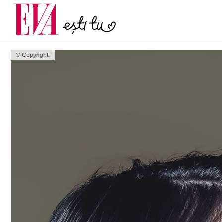
și 60 de ani. De ce te t
Carieră
pe măsură ce înaintez
Actualitate
© Copyright: