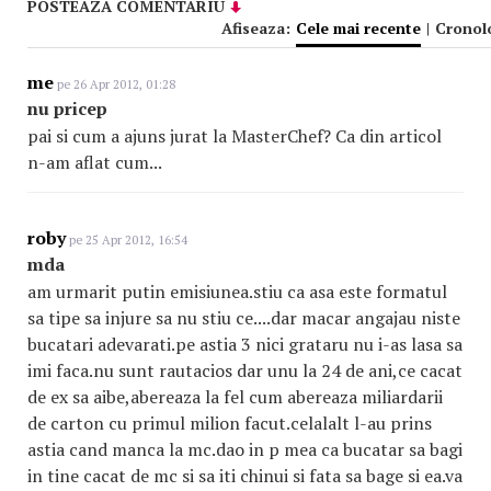
POSTEAZA COMENTARIU
Afiseaza:
Cele mai recente
|
Cronol
me
pe 26 Apr 2012, 01:28
nu pricep
pai si cum a ajuns jurat la MasterChef? Ca din articol
n-am aflat cum...
roby
pe 25 Apr 2012, 16:54
mda
am urmarit putin emisiunea.stiu ca asa este formatul
sa tipe sa injure sa nu stiu ce....dar macar angajau niste
bucatari adevarati.pe astia 3 nici grataru nu i-as lasa sa
imi faca.nu sunt rautacios dar unu la 24 de ani,ce cacat
de ex sa aibe,abereaza la fel cum abereaza miliardarii
de carton cu primul milion facut.celalalt l-au prins
astia cand manca la mc.dao in p mea ca bucatar sa bagi
in tine cacat de mc si sa iti chinui si fata sa bage si ea.va