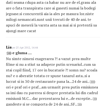
dati seama cdupa asta ca habar nu are de el.grasu ala
are o fata transpirata care ai gasesti numai la bodegi
jegoase.si concurentii aia ia ales pe masura lor.niste
milogi nemancati.sunt unii trecuti de 40 de ani. te
apuci de meserii la varsta asta sa mai ai si pretentii sa
ajungi mare cacat
Lia
pe 25 Apr 2012, 14:44
:))) e gluma ....
Nu simte nimeni exagerarea ?! a vazut prea multe
filme si nu a stiut sa adapeze putin scenariul..cum sa
stai copil fiind, 17 ore in bucatarie ?! somn nu? scoala
nu? e o aberatie totata ce spune tanarul asta..si a
lucrat si in 30 de restaurante pana la...24 de ani..:))))
ori e praf ori e praf...am urmarit prea putin emisiunea
sa imi dau cu parerea si despre prestatia lui din cadrul
emisiunii M.C... dar prezentarea lui e...de exceptie..:)))
gandeste si se comporta de 24 de ani..SF..:)))