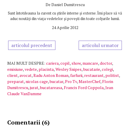
De
Daniel Dumitrescu
Sunt întotdeauna la curent cu știrile interne și externe. Îmi place să vă
aduc noutăți din viața vedetelor și povești din toate colțurile lumii.
24 Aprilie 2012
articolul precedent
articolul urmator
MAI MULT DESPRE:
cariera
,
copil
,
show
,
mancare
,
doctor
,
emisiune
,
vedete
,
placinta
,
Wesley Snipes
,
bucatarie
,
colegi
,
client
,
avocat
,
Radu Anton Roman
,
farfurii
,
restaurant
,
politist
,
preparat
,
nicolas cage
,
bucatar
,
Pro Tv
,
MasterChef
,
Florin
Dumitrescu
,
jurat
,
bucatareasa
,
Francis Ford Coppola
,
Jean
Claude VanDamme
Comentarii (6)