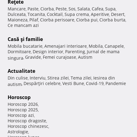
Reţete
Mancare
Paste
Ciorba
Peste
Sos
Salata
Cafea
Supa
,
,
,
,
,
,
,
,
Dulceata
Tocanita
Cocktail
Supa crema
Aperitive
Desert
,
,
,
,
,
,
Maioneza
Pilaf
Ciorba perisoare
Ciorba pui
Ciorba burta
,
,
,
,
,
Ce mancam azi
Casă şi familie
Mobila bucatarie
Amenajari interioare
Mobila
Canapele
,
,
,
,
Dormitoare
Design interior
Parenting
Jurnal de mama
,
,
,
Gravide
Femei curajoase
Autism
singura
,
,
,
Actualitate
Din culise
Interviu
Stirea zilei
Tema zilei
Iesirea din
,
,
,
,
Despărţiri celebre
Vesti Bune
Covid-19
Pandemie
autism
,
,
,
,
Horoscop
Horoscop 2026
,
Horoscop 2025
,
Horoscop azi
,
Horoscop dragoste
,
Horoscop chinezesc
,
Astrologie
,