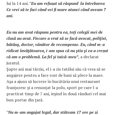
lui la 14 ani.
"Eu am refuzat să răspund la întrebarea
Ce vrei să te faci când vei fi mare atunci când aveam 7
ani.
Eu nu am avut răspuns pentru ea, toţi colegii mei de
clasă au avut. Fiecare a vrut să se facă avocat, poliţist,
bătăuş, doctor, vânător de recompense. Eu, când m-a
ridicat învăţătoarea, i-am spus că nu ştiu şi ea a crezut
că am o problemă. La fel şi taică-meu”
, a declarat
juratul.
Şapte ani mai târziu, el i-a zis tatălui său că vrea să se
angajeze pentru a face rost de bani să plece la mare.
Aşa a ajuns să lucreze în bucătăria unui restaurant
franţuzesc și a renunţat la polo, sport pe care l-a
practicat timp de 7 ani, ieşind în două rânduri cel mai
bun portar din ţară.
"Nu m-am angajat legal, dar stăteam 17 ore pe zi