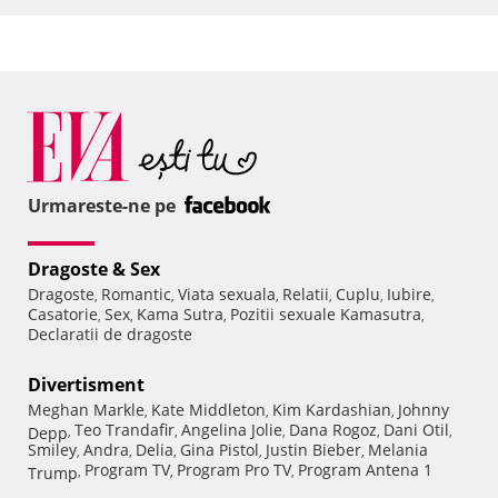
Urmareste-ne pe
Dragoste & Sex
Dragoste
Romantic
Viata sexuala
Relatii
Cuplu
Iubire
,
,
,
,
,
,
Casatorie
Sex
Kama Sutra
Pozitii sexuale Kamasutra
,
,
,
,
Declaratii de dragoste
Divertisment
Meghan Markle
Kate Middleton
Kim Kardashian
Johnny
,
,
,
Teo Trandafir
Angelina Jolie
Dana Rogoz
Dani Otil
Depp
,
,
,
,
,
Smiley
Andra
Delia
Gina Pistol
Justin Bieber
Melania
,
,
,
,
,
Program TV
Program Pro TV
Program Antena 1
Trump
,
,
,