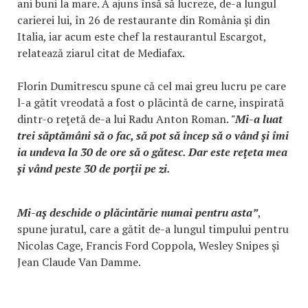
ani buni la mare. A ajuns însă să lucreze, de-a lungul
carierei lui, în 26 de restaurante din România şi din
Italia, iar acum este chef la restaurantul Escargot,
relatează ziarul citat de Mediafax.
Florin Dumitrescu spune că cel mai greu lucru pe care
l-a gătit vreodată a fost o plăcintă de carne, inspirată
dintr-o reţetă de-a lui Radu Anton Roman.
"Mi-a luat
trei săptămâni să o fac, să pot să încep să o vând şi îmi
ia undeva la 30 de ore să o gătesc. Dar este reţeta mea
şi vând peste 30 de porţii pe zi.
Mi-aş deschide o plăcintărie numai pentru asta”
,
spune juratul, care a gătit de-a lungul timpului pentru
Nicolas Cage, Francis Ford Coppola, Wesley Snipes şi
Jean Claude Van Damme.