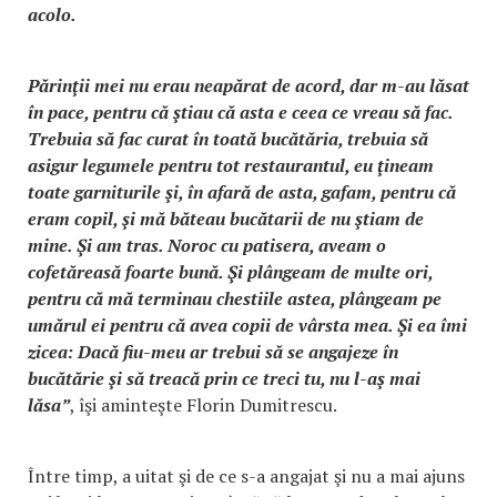
acolo.
Părinţii mei nu erau neapărat de acord, dar m-au lăsat
în pace, pentru că ştiau că asta e ceea ce vreau să fac.
Trebuia să fac curat în toată bucătăria, trebuia să
asigur legumele pentru tot restaurantul, eu ţineam
toate garniturile şi, în afară de asta, gafam, pentru că
eram copil, şi mă băteau bucătarii de nu ştiam de
mine. Şi am tras. Noroc cu patisera, aveam o
cofetăreasă foarte bună. Şi plângeam de multe ori,
pentru că mă terminau chestiile astea, plângeam pe
umărul ei pentru că avea copii de vârsta mea. Şi ea îmi
zicea: Dacă fiu-meu ar trebui să se angajeze în
bucătărie şi să treacă prin ce treci tu, nu l-aş mai
lăsa”
, îşi aminteşte Florin Dumitrescu.
Între timp, a uitat şi de ce s-a angajat şi nu a mai ajuns