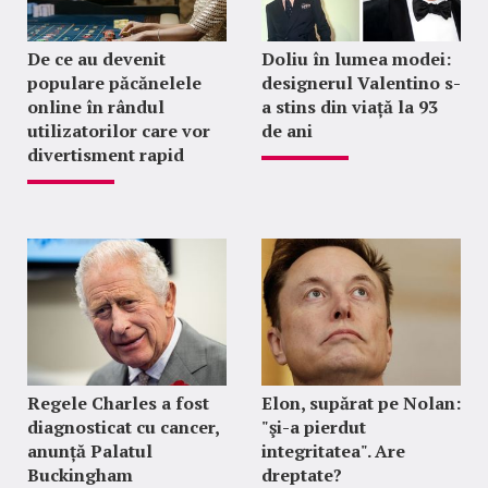
De ce au devenit
Doliu în lumea modei:
populare păcănelele
designerul Valentino s-
online în rândul
a stins din viață la 93
utilizatorilor care vor
de ani
divertisment rapid
Regele Charles a fost
Elon, supărat pe Nolan:
diagnosticat cu cancer,
"şi-a pierdut
anunță Palatul
integritatea". Are
Buckingham
dreptate?