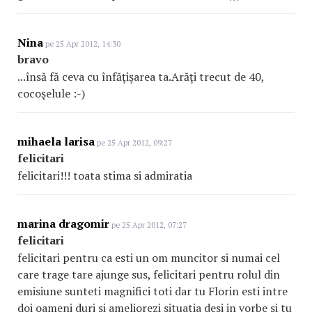
Nina
pe 25 Apr 2012, 14:30
bravo
...însă fă ceva cu înfăţişarea ta.Arăţi trecut de 40,
cocoşelule :-)
mihaela larisa
pe 25 Apr 2012, 09:27
felicitari
felicitari!!! toata stima si admiratia
marina dragomir
pe 25 Apr 2012, 07:27
felicitari
felicitari pentru ca esti un om muncitor si numai cel
care trage tare ajunge sus, felicitari pentru rolul din
emisiune sunteti magnifici toti dar tu Florin esti intre
doi oameni duri si ameliorezi situatia desi in vorbe si tu