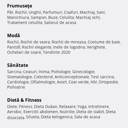
Frumuseţe
Păr
Rochii
Unghii
Parfumuri
Coafuri
Machiaj
Sani
,
,
,
,
,
,
,
Manichiura
Sampon
Buze
Celulita
Machiaj ochi
,
,
,
,
,
Tratament celulita
Salonul de acasa
,
Modă
Rochii
Rochii de seara
Rochii de mireasa
Costume de baie
,
,
,
,
Pantofi
Rochii elegante
Inele de logodna
Verighete
,
,
,
,
Ochelari de soare
Tendinte 2020
,
Sănătate
Sarcina
Ceaiuri
Inima
Psihologie
Ginecologie
,
,
,
,
,
Stomatologie
Colesterol
Anticonceptionale
Test sarcina
,
,
,
,
Cardiologie
Oftalmologie
Avort
Ceai verde
HIV
Ortopedie
,
,
,
,
,
,
Psihiatrie
Dietă & Fitness
Diete
Fitness
Dieta Dukan
Relaxare
Yoga
Intretinere
,
,
,
,
,
,
Aerobic
Exercitii abdomen
Nutritie
Dieta de slabit
Dieta
,
,
,
,
Silueta
Dieta ketogenica
Sala de acasa
disociata
,
,
,