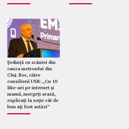
Ședință cu scântei din
cauza metroului din
Cluj. Boc, către
consilierii USR: „Cu 10
like-uri pe internet și
mamă, mergeți acasă,
explicați la soție cât de
bun ați fost astăzi”