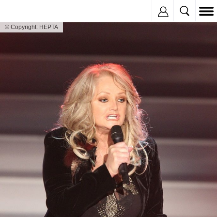
Inregistreaza
© Copyright: HEPTA