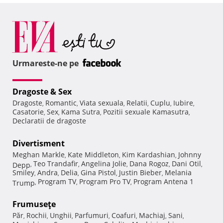
Urmareste-ne pe
Dragoste & Sex
Dragoste
Romantic
Viata sexuala
Relatii
Cuplu
Iubire
,
,
,
,
,
,
Casatorie
Sex
Kama Sutra
Pozitii sexuale Kamasutra
,
,
,
,
Declaratii de dragoste
Divertisment
Meghan Markle
Kate Middleton
Kim Kardashian
Johnny
,
,
,
Teo Trandafir
Angelina Jolie
Dana Rogoz
Dani Otil
Depp
,
,
,
,
,
Smiley
Andra
Delia
Gina Pistol
Justin Bieber
Melania
,
,
,
,
,
Program TV
Program Pro TV
Program Antena 1
Trump
,
,
,
Frumuseţe
Păr
Rochii
Unghii
Parfumuri
Coafuri
Machiaj
Sani
,
,
,
,
,
,
,