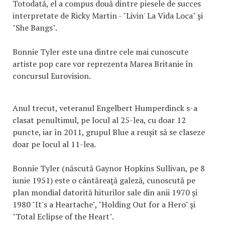
Totodată, el a compus două dintre piesele de succes
interpretate de Ricky Martin - "Livin' La Vida Loca" şi
"She Bangs".
Bonnie Tyler este una dintre cele mai cunoscute
artiste pop care vor reprezenta Marea Britanie în
concursul Eurovision.
Anul trecut, veteranul Engelbert Humperdinck s-a
clasat penultimul, pe locul al 25-lea, cu doar 12
puncte, iar în 2011, grupul Blue a reuşit să se claseze
doar pe locul al 11-lea.
Bonnie Tyler (născută Gaynor Hopkins Sullivan, pe 8
iunie 1951) este o cântăreaţă galeză, cunoscută pe
plan mondial datorită hiturilor sale din anii 1970 şi
1980 "It's a Heartache", "Holding Out for a Hero" şi
"Total Eclipse of the Heart".