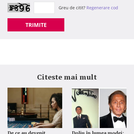
Greu de citit?
Regenerare cod
TRIMITE
Citeste mai mult
De ce au devenit
Doliu în lumea modei: