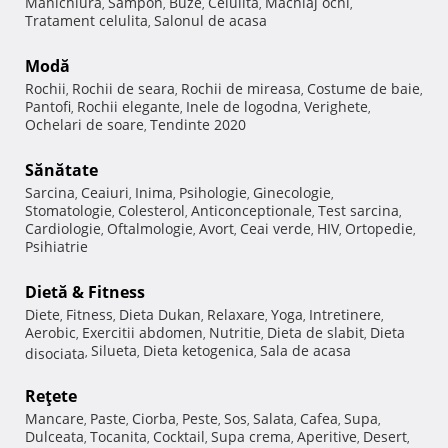
Manichiura
Sampon
Buze
Celulita
Machiaj ochi
,
,
,
,
,
Tratament celulita
Salonul de acasa
,
Modă
Rochii
Rochii de seara
Rochii de mireasa
Costume de baie
,
,
,
,
Pantofi
Rochii elegante
Inele de logodna
Verighete
,
,
,
,
Ochelari de soare
Tendinte 2020
,
Sănătate
Sarcina
Ceaiuri
Inima
Psihologie
Ginecologie
,
,
,
,
,
Stomatologie
Colesterol
Anticonceptionale
Test sarcina
,
,
,
,
Cardiologie
Oftalmologie
Avort
Ceai verde
HIV
Ortopedie
,
,
,
,
,
,
Psihiatrie
Dietă & Fitness
Diete
Fitness
Dieta Dukan
Relaxare
Yoga
Intretinere
,
,
,
,
,
,
Aerobic
Exercitii abdomen
Nutritie
Dieta de slabit
Dieta
,
,
,
,
Silueta
Dieta ketogenica
Sala de acasa
disociata
,
,
,
Reţete
Mancare
Paste
Ciorba
Peste
Sos
Salata
Cafea
Supa
,
,
,
,
,
,
,
,
Dulceata
Tocanita
Cocktail
Supa crema
Aperitive
Desert
,
,
,
,
,
,