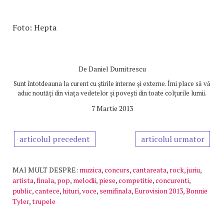
Foto: Hepta
De
Daniel Dumitrescu
Sunt întotdeauna la curent cu știrile interne și externe. Îmi place să vă
aduc noutăți din viața vedetelor și povești din toate colțurile lumii.
7 Martie 2013
articolul precedent
articolul urmator
MAI MULT DESPRE:
muzica
,
concurs
,
cantareata
,
rock
,
juriu
,
artista
,
finala
,
pop
,
melodii
,
piese
,
competitie
,
concurenti
,
public
,
cantece
,
hituri
,
voce
,
semifinala
,
Eurovision 2013
,
Bonnie
Tyler
,
trupele