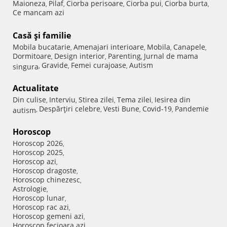
Maioneza
Pilaf
Ciorba perisoare
Ciorba pui
Ciorba burta
,
,
,
,
,
Ce mancam azi
Casă şi familie
Mobila bucatarie
Amenajari interioare
Mobila
Canapele
,
,
,
,
Dormitoare
Design interior
Parenting
Jurnal de mama
,
,
,
Gravide
Femei curajoase
Autism
singura
,
,
,
Actualitate
Din culise
Interviu
Stirea zilei
Tema zilei
Iesirea din
,
,
,
,
Despărţiri celebre
Vesti Bune
Covid-19
Pandemie
autism
,
,
,
,
Horoscop
Horoscop 2026
,
Horoscop 2025
,
Horoscop azi
,
Horoscop dragoste
,
Horoscop chinezesc
,
Astrologie
,
Horoscop lunar
,
Horoscop rac azi
,
Horoscop gemeni azi
,
Horoscop fecioara azi
,