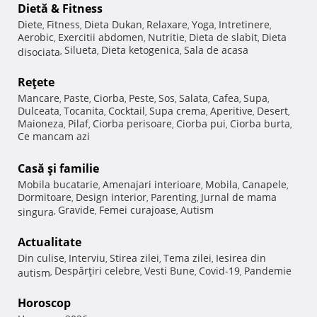
Dietă & Fitness
Diete
Fitness
Dieta Dukan
Relaxare
Yoga
Intretinere
,
,
,
,
,
,
Aerobic
Exercitii abdomen
Nutritie
Dieta de slabit
Dieta
,
,
,
,
Silueta
Dieta ketogenica
Sala de acasa
disociata
,
,
,
Reţete
Mancare
Paste
Ciorba
Peste
Sos
Salata
Cafea
Supa
,
,
,
,
,
,
,
,
Dulceata
Tocanita
Cocktail
Supa crema
Aperitive
Desert
,
,
,
,
,
,
Maioneza
Pilaf
Ciorba perisoare
Ciorba pui
Ciorba burta
,
,
,
,
,
Ce mancam azi
Casă şi familie
Mobila bucatarie
Amenajari interioare
Mobila
Canapele
,
,
,
,
Dormitoare
Design interior
Parenting
Jurnal de mama
,
,
,
Gravide
Femei curajoase
Autism
singura
,
,
,
Actualitate
Din culise
Interviu
Stirea zilei
Tema zilei
Iesirea din
,
,
,
,
Despărţiri celebre
Vesti Bune
Covid-19
Pandemie
autism
,
,
,
,
Horoscop