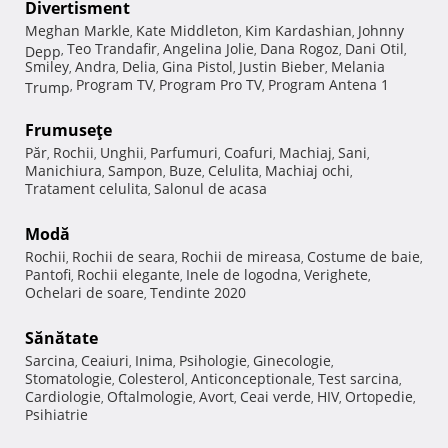
Divertisment
Meghan Markle
Kate Middleton
Kim Kardashian
Johnny
,
,
,
Teo Trandafir
Angelina Jolie
Dana Rogoz
Dani Otil
Depp
,
,
,
,
,
Smiley
Andra
Delia
Gina Pistol
Justin Bieber
Melania
,
,
,
,
,
Program TV
Program Pro TV
Program Antena 1
Trump
,
,
,
Frumuseţe
Păr
Rochii
Unghii
Parfumuri
Coafuri
Machiaj
Sani
,
,
,
,
,
,
,
Manichiura
Sampon
Buze
Celulita
Machiaj ochi
,
,
,
,
,
Tratament celulita
Salonul de acasa
,
Modă
Rochii
Rochii de seara
Rochii de mireasa
Costume de baie
,
,
,
,
Pantofi
Rochii elegante
Inele de logodna
Verighete
,
,
,
,
Ochelari de soare
Tendinte 2020
,
Sănătate
Sarcina
Ceaiuri
Inima
Psihologie
Ginecologie
,
,
,
,
,
Stomatologie
Colesterol
Anticonceptionale
Test sarcina
,
,
,
,
Cardiologie
Oftalmologie
Avort
Ceai verde
HIV
Ortopedie
,
,
,
,
,
,
Psihiatrie