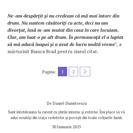
Ne-am despărţit şi nu credeam că mă mai întorc din
drum. Nu suntem căsătoriţi cu acte, deci nu am
divorţat, însă m-am mutat din casa în care locuiam.
Clar, am luat-o pe alt drum. În permanenţă el a luptat
să mă aducă înapoi şi a avut de lucru multă vreme"
, a
mărturisit Bianca Brad pentru ziarul citat.
1
2
Pagina:
De
Daniel Dumitrescu
Sunt întotdeauna la curent cu știrile interne și externe. Îmi place să vă
aduc noutăți din viața vedetelor și povești din toate colțurile lumii.
30 Ianuarie 2015