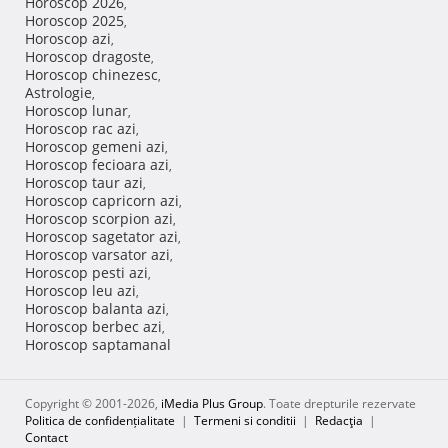
Horoscop 2026
,
Horoscop 2025
,
Horoscop azi
,
Horoscop dragoste
,
Horoscop chinezesc
,
Astrologie
,
Horoscop lunar
,
Horoscop rac azi
,
Horoscop gemeni azi
,
Horoscop fecioara azi
,
Horoscop taur azi
,
Horoscop capricorn azi
,
Horoscop scorpion azi
,
Horoscop sagetator azi
,
Horoscop varsator azi
,
Horoscop pesti azi
,
Horoscop leu azi
,
Horoscop balanta azi
,
Horoscop berbec azi
,
Horoscop saptamanal
Copyright © 2001-2026,
iMedia Plus Group
. Toate drepturile rezervate
Politica de confidențialitate
|
Termeni si conditii
|
Redacţia
|
Contact