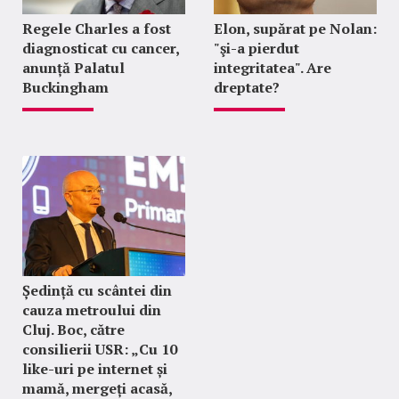
Regele Charles a fost
Elon, supărat pe Nolan:
diagnosticat cu cancer,
"şi-a pierdut
anunță Palatul
integritatea". Are
Buckingham
dreptate?
Ședință cu scântei din
cauza metroului din
Cluj. Boc, către
consilierii USR: „Cu 10
like-uri pe internet și
mamă, mergeți acasă,