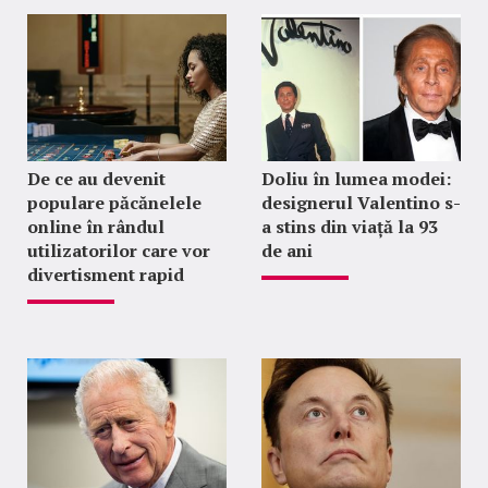
De ce au devenit
Doliu în lumea modei:
populare păcănelele
designerul Valentino s-
online în rândul
a stins din viață la 93
utilizatorilor care vor
de ani
divertisment rapid