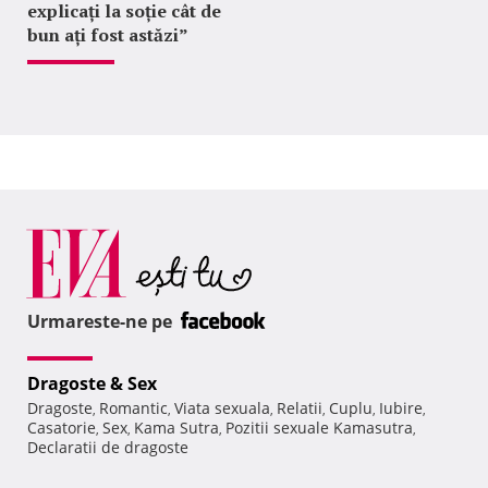
explicați la soție cât de
bun ați fost astăzi”
Urmareste-ne pe
Dragoste & Sex
Dragoste
Romantic
Viata sexuala
Relatii
Cuplu
Iubire
,
,
,
,
,
,
Casatorie
Sex
Kama Sutra
Pozitii sexuale Kamasutra
,
,
,
,
Declaratii de dragoste