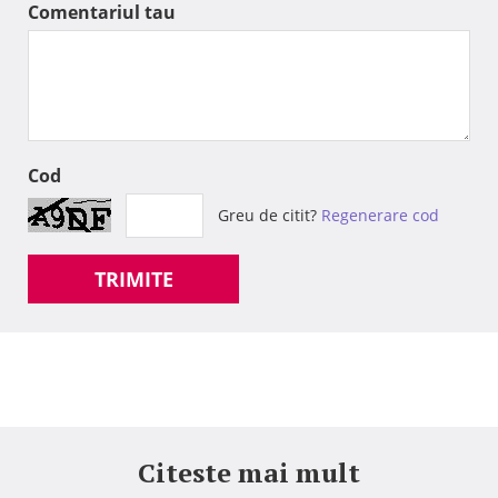
Comentariul tau
Cod
Greu de citit?
Regenerare cod
TRIMITE
Citeste mai mult