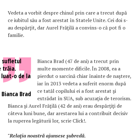
Vedeta a vorbit despre chinul prin care a trecut după
ce iubitul său a fost arestat în Statele Unite. Cei doi s-
au despărţit, dar Aurel Frăţilă a convins-o că pot fi o
familie.
 sufletul
Bianca Brad (47 de ani) a trecut prin
 trăia.
multe momente dificile. În 2008, ea a
luat-o de la
pierdut o sarcină chiar înainte de naştere,
iar în 2013 vedeta a suferit enorm după
ce tatăl copilului ei a fost arestat şi
Bianca Brad
extrădat în SUA, sub acuzaţia de terorism.
Bianca şi Aurel Frăţilă (42 de ani) erau despărţiţi de
câteva luni bune, dar arestarea lui a contribuit decisiv
la ruperea legăturii lor, scrie Click!.
"Relaţia noastră ajunsese şubredă.