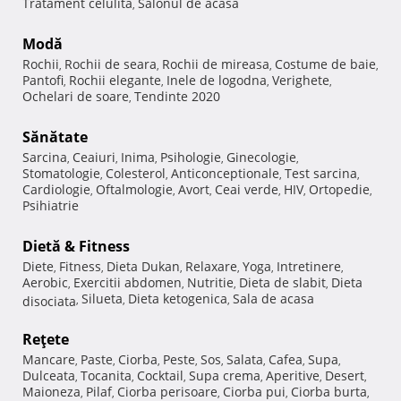
Tratament celulita
Salonul de acasa
,
Modă
Rochii
Rochii de seara
Rochii de mireasa
Costume de baie
,
,
,
,
Pantofi
Rochii elegante
Inele de logodna
Verighete
,
,
,
,
Ochelari de soare
Tendinte 2020
,
Sănătate
Sarcina
Ceaiuri
Inima
Psihologie
Ginecologie
,
,
,
,
,
Stomatologie
Colesterol
Anticonceptionale
Test sarcina
,
,
,
,
Cardiologie
Oftalmologie
Avort
Ceai verde
HIV
Ortopedie
,
,
,
,
,
,
Psihiatrie
Dietă & Fitness
Diete
Fitness
Dieta Dukan
Relaxare
Yoga
Intretinere
,
,
,
,
,
,
Aerobic
Exercitii abdomen
Nutritie
Dieta de slabit
Dieta
,
,
,
,
Silueta
Dieta ketogenica
Sala de acasa
disociata
,
,
,
Reţete
Mancare
Paste
Ciorba
Peste
Sos
Salata
Cafea
Supa
,
,
,
,
,
,
,
,
Dulceata
Tocanita
Cocktail
Supa crema
Aperitive
Desert
,
,
,
,
,
,
Maioneza
Pilaf
Ciorba perisoare
Ciorba pui
Ciorba burta
,
,
,
,
,