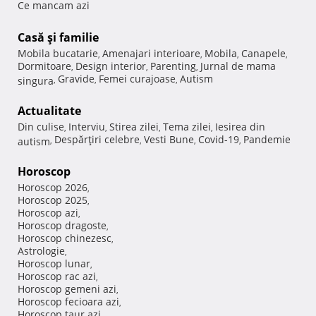
Ce mancam azi
Casă şi familie
Mobila bucatarie
Amenajari interioare
Mobila
Canapele
,
,
,
,
Dormitoare
Design interior
Parenting
Jurnal de mama
,
,
,
Gravide
Femei curajoase
Autism
singura
,
,
,
Actualitate
Din culise
Interviu
Stirea zilei
Tema zilei
Iesirea din
,
,
,
,
Despărţiri celebre
Vesti Bune
Covid-19
Pandemie
autism
,
,
,
,
Horoscop
Horoscop 2026
,
Horoscop 2025
,
Horoscop azi
,
Horoscop dragoste
,
Horoscop chinezesc
,
Astrologie
,
Horoscop lunar
,
Horoscop rac azi
,
Horoscop gemeni azi
,
Horoscop fecioara azi
,
Horoscop taur azi
,