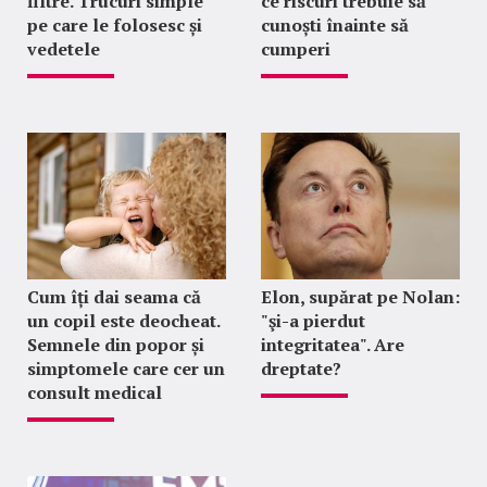
filtre. Trucuri simple
ce riscuri trebuie să
pe care le folosesc și
cunoști înainte să
vedetele
cumperi
Cum îți dai seama că
Elon, supărat pe Nolan:
un copil este deocheat.
"şi-a pierdut
Semnele din popor și
integritatea". Are
simptomele care cer un
dreptate?
consult medical