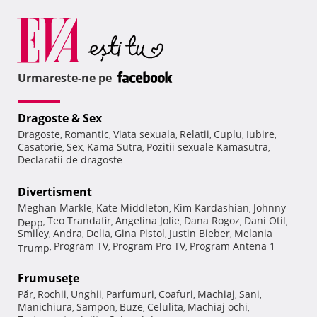
Urmareste-ne pe
Dragoste & Sex
Dragoste
Romantic
Viata sexuala
Relatii
Cuplu
Iubire
,
,
,
,
,
,
Casatorie
Sex
Kama Sutra
Pozitii sexuale Kamasutra
,
,
,
,
Declaratii de dragoste
Divertisment
Meghan Markle
Kate Middleton
Kim Kardashian
Johnny
,
,
,
Teo Trandafir
Angelina Jolie
Dana Rogoz
Dani Otil
Depp
,
,
,
,
,
Smiley
Andra
Delia
Gina Pistol
Justin Bieber
Melania
,
,
,
,
,
Program TV
Program Pro TV
Program Antena 1
Trump
,
,
,
Frumuseţe
Păr
Rochii
Unghii
Parfumuri
Coafuri
Machiaj
Sani
,
,
,
,
,
,
,
Manichiura
Sampon
Buze
Celulita
Machiaj ochi
,
,
,
,
,