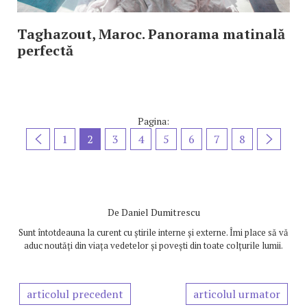
Taghazout, Maroc. Panorama matinală
perfectă
Pagina:
1
2
3
4
5
6
7
8
De
Daniel Dumitrescu
Sunt întotdeauna la curent cu știrile interne și externe. Îmi place să vă
aduc noutăți din viața vedetelor și povești din toate colțurile lumii.
articolul precedent
articolul urmator