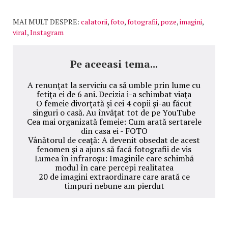
MAI MULT DESPRE:
calatorii
,
foto
,
fotografii
,
poze
,
imagini
,
viral
,
Instagram
Pe aceeasi tema...
A renunţat la serviciu ca să umble prin lume cu
fetiţa ei de 6 ani. Decizia i-a schimbat viaţa
O femeie divorţată şi cei 4 copii şi-au făcut
singuri o casă. Au învăţat tot de pe YouTube
Cea mai organizată femeie: Cum arată sertarele
din casa ei - FOTO
Vânătorul de ceaţă: A devenit obsedat de acest
fenomen şi a ajuns să facă fotografii de vis
Lumea în infraroşu: Imaginile care schimbă
modul în care percepi realitatea
20 de imagini extraordinare care arată ce
timpuri nebune am pierdut