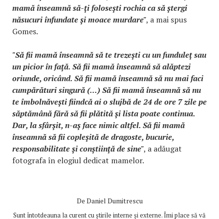
mamă înseamnă să-ţi foloseşti rochia ca să ştergi
năsucuri înfundate şi moace murdare"
, a mai spus
Gomes.
"Să fii mamă înseamnă să te trezeşti cu un funduleţ sau
un picior în faţă. Să fii mamă înseamnă să alăptezi
oriunde, oricând. Să fii mamă înseamnă să nu mai faci
cumpărături singură (...) Să fii mamă înseamnă să nu
te îmbolnăveşti fiindcă ai o slujbă de 24 de ore 7 zile pe
săptămână fără să fii plătită şi lista poate continua.
Dar, la sfârşit, n-aş face nimic altfel. Să fii mamă
înseamnă să fii copleşită de dragoste, bucurie,
responsabilitate şi conştiinţă de sine"
, a adăugat
fotografa în elogiul dedicat mamelor.
De
Daniel Dumitrescu
Sunt întotdeauna la curent cu știrile interne și externe. Îmi place să vă