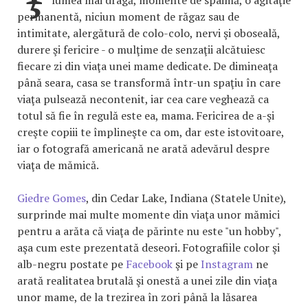
permanentă, niciun moment de răgaz sau de
intimitate, alergătură de colo-colo, nervi şi oboseală,
durere şi fericire - o mulţime de senzaţii alcătuiesc
fiecare zi din viaţa unei mame dedicate. De dimineaţa
până seara, casa se transformă într-un spaţiu în care
viaţa pulsează necontenit, iar cea care veghează ca
totul să fie în regulă este ea, mama. Fericirea de a-şi
creşte copiii te împlineşte ca om, dar este istovitoare,
iar o fotografă americană ne arată adevărul despre
viaţa de mămică.
Giedre Gomes
, din Cedar Lake, Indiana (Statele Unite),
surprinde mai multe momente din viaţa unor mămici
pentru a arăta că viaţa de părinte nu este "un hobby",
aşa cum este prezentată deseori. Fotografiile color şi
alb-negru postate pe
Facebook
şi pe
Instagram
ne
arată realitatea brutală şi onestă a unei zile din viaţa
unor mame, de la trezirea în zori până la lăsarea