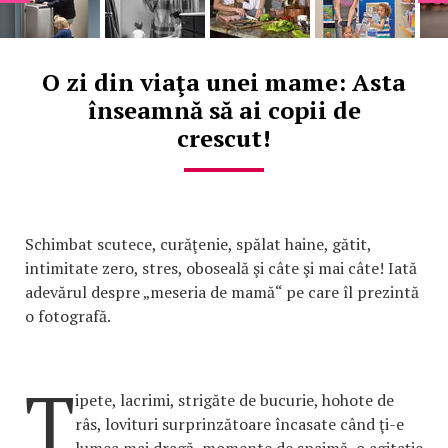
O zi din viaţa unei mame: Asta
înseamnă să ai copii de
crescut!
Schimbat scutece, curăţenie, spălat haine, gătit,
intimitate zero, stres, oboseală şi câte şi mai câte! Iată
adevărul despre „meseria de mamă“ pe care îl prezintă
o fotografă.
Ţ
ipete, lacrimi, strigăte de bucurie, hohote de
râs, lovituri surprinzătoare încasate când ţi-e
lumea mai dragă, momente de spaimă, o agitaţie