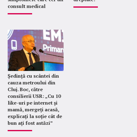
consult medical
Ședință cu scântei din
cauza metroului din
Cluj. Boc, către
consilierii USR: „Cu 10
like-uri pe internet și
mamă, mergeți acasă,
explicați la soție cât de
bun ați fost astăzi”