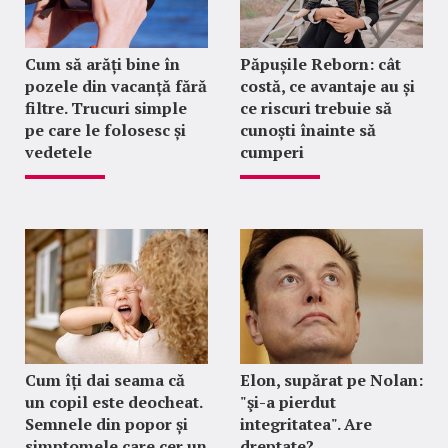
Cum să arăți bine în
Păpușile Reborn: cât
pozele din vacanță fără
costă, ce avantaje au și
filtre. Trucuri simple
ce riscuri trebuie să
pe care le folosesc și
cunoști înainte să
vedetele
cumperi
Cum îți dai seama că
Elon, supărat pe Nolan:
un copil este deocheat.
"şi-a pierdut
Semnele din popor și
integritatea". Are
simptomele care cer un
dreptate?