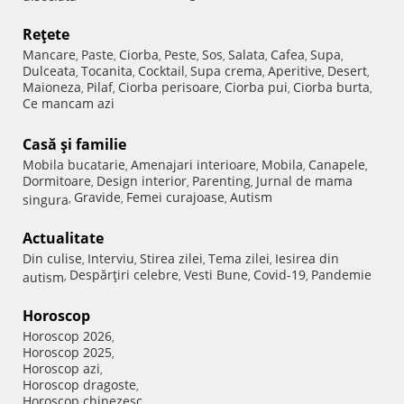
Reţete
Mancare
Paste
Ciorba
Peste
Sos
Salata
Cafea
Supa
,
,
,
,
,
,
,
,
Dulceata
Tocanita
Cocktail
Supa crema
Aperitive
Desert
,
,
,
,
,
,
Maioneza
Pilaf
Ciorba perisoare
Ciorba pui
Ciorba burta
,
,
,
,
,
Ce mancam azi
Casă şi familie
Mobila bucatarie
Amenajari interioare
Mobila
Canapele
,
,
,
,
Dormitoare
Design interior
Parenting
Jurnal de mama
,
,
,
Gravide
Femei curajoase
Autism
singura
,
,
,
Actualitate
Din culise
Interviu
Stirea zilei
Tema zilei
Iesirea din
,
,
,
,
Despărţiri celebre
Vesti Bune
Covid-19
Pandemie
autism
,
,
,
,
Horoscop
Horoscop 2026
,
Horoscop 2025
,
Horoscop azi
,
Horoscop dragoste
,
Horoscop chinezesc
,