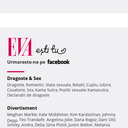
Urmareste-ne pe
Dragoste & Sex
Dragoste
Romantic
Viata sexuala
Relatii
Cuplu
Iubire
,
,
,
,
,
,
Casatorie
Sex
Kama Sutra
Pozitii sexuale Kamasutra
,
,
,
,
Declaratii de dragoste
Divertisment
Meghan Markle
Kate Middleton
Kim Kardashian
Johnny
,
,
,
Teo Trandafir
Angelina Jolie
Dana Rogoz
Dani Otil
Depp
,
,
,
,
,
Smiley
Andra
Delia
Gina Pistol
Justin Bieber
Melania
,
,
,
,
,