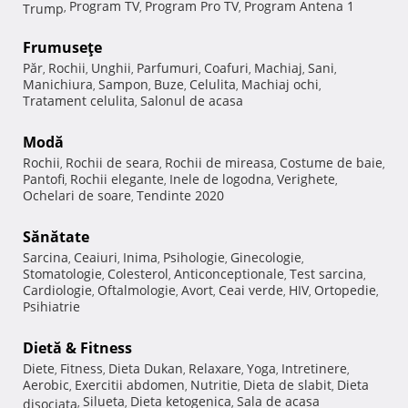
Program TV
Program Pro TV
Program Antena 1
Trump
,
,
,
Frumuseţe
Păr
Rochii
Unghii
Parfumuri
Coafuri
Machiaj
Sani
,
,
,
,
,
,
,
Manichiura
Sampon
Buze
Celulita
Machiaj ochi
,
,
,
,
,
Tratament celulita
Salonul de acasa
,
Modă
Rochii
Rochii de seara
Rochii de mireasa
Costume de baie
,
,
,
,
Pantofi
Rochii elegante
Inele de logodna
Verighete
,
,
,
,
Ochelari de soare
Tendinte 2020
,
Sănătate
Sarcina
Ceaiuri
Inima
Psihologie
Ginecologie
,
,
,
,
,
Stomatologie
Colesterol
Anticonceptionale
Test sarcina
,
,
,
,
Cardiologie
Oftalmologie
Avort
Ceai verde
HIV
Ortopedie
,
,
,
,
,
,
Psihiatrie
Dietă & Fitness
Diete
Fitness
Dieta Dukan
Relaxare
Yoga
Intretinere
,
,
,
,
,
,
Aerobic
Exercitii abdomen
Nutritie
Dieta de slabit
Dieta
,
,
,
,
Silueta
Dieta ketogenica
Sala de acasa
disociata
,
,
,