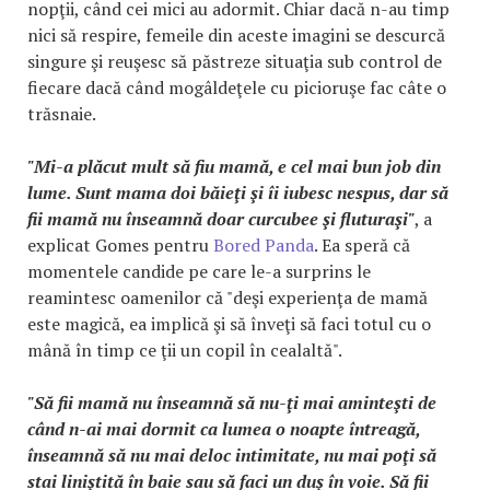
nopţii, când cei mici au adormit. Chiar dacă n-au timp
nici să respire, femeile din aceste imagini se descurcă
singure şi reuşesc să păstreze situaţia sub control de
fiecare dacă când mogâldeţele cu picioruşe fac câte o
trăsnaie.
"Mi-a plăcut mult să fiu mamă, e cel mai bun job din
lume. Sunt mama doi băieţi şi îi iubesc nespus, dar să
fii mamă nu înseamnă doar curcubee şi fluturaşi"
, a
explicat Gomes pentru
Bored Panda
. Ea speră că
momentele candide pe care le-a surprins le
reamintesc oamenilor că "deşi experienţa de mamă
este magică, ea implică şi să înveţi să faci totul cu o
mână în timp ce ţii un copil în cealaltă".
"Să fii mamă nu înseamnă să nu-ţi mai aminteşti de
când n-ai mai dormit ca lumea o noapte întreagă,
înseamnă să nu mai deloc intimitate, nu mai poţi să
stai liniştită în baie sau să faci un duş în voie. Să fii