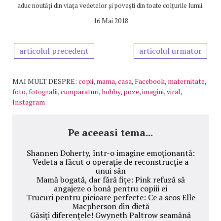
aduc noutăți din viața vedetelor și povești din toate colțurile lumii.
16 Mai 2018
articolul precedent
articolul urmator
MAI MULT DESPRE:
copii
,
mama
,
casa
,
Facebook
,
maternitate
,
foto
,
fotografii
,
cumparaturi
,
hobby
,
poze
,
imagini
,
viral
,
Instagram
Pe aceeasi tema...
Shannen Doherty, într-o imagine emoţionantă:
Vedeta a făcut o operaţie de reconstrucţie a
unui sân
Mamă bogată, dar fără fiţe: Pink refuză să
angajeze o bonă pentru copiii ei
Trucuri pentru picioare perfecte: Ce a scos Elle
Macpherson din dietă
Găsiţi diferenţele! Gwyneth Paltrow seamănă