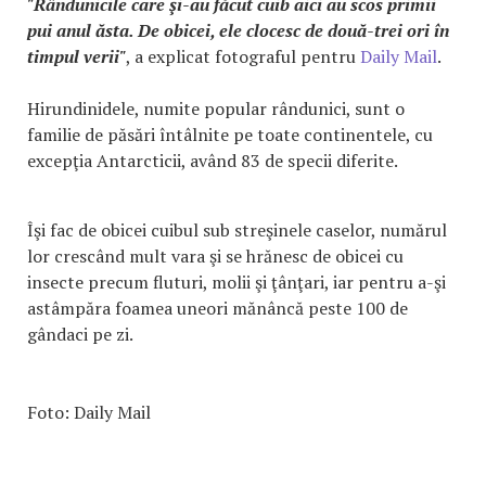
"Rândunicile care şi-au făcut cuib aici au scos primii
pui anul ăsta. De obicei, ele clocesc de două-trei ori în
timpul verii"
, a explicat fotograful pentru
Daily Mail
.
Hirundinidele, numite popular rândunici, sunt o
familie de păsări întâlnite pe toate continentele, cu
excepţia Antarcticii, având 83 de specii diferite.
Îşi fac de obicei cuibul sub streşinele caselor, numărul
lor crescând mult vara şi se hrănesc de obicei cu
insecte precum fluturi, molii şi ţânţari, iar pentru a-şi
astâmpăra foamea uneori mănâncă peste 100 de
gândaci pe zi.
Foto: Daily Mail