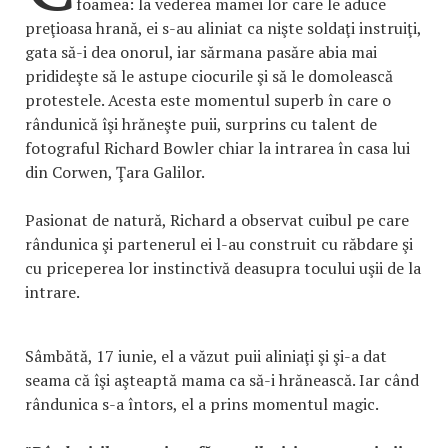
foamea: la vederea mamei lor care le aduce
preţioasa hrană, ei s-au aliniat ca nişte soldaţi instruiţi,
gata să-i dea onorul, iar sărmana pasăre abia mai
pridideşte să le astupe ciocurile şi să le domolească
protestele. Acesta este momentul superb în care o
rândunică îşi hrăneşte puii, surprins cu talent de
fotograful Richard Bowler chiar la intrarea în casa lui
din Corwen, Ţara Galilor.
Pasionat de natură, Richard a observat cuibul pe care
rândunica şi partenerul ei l-au construit cu răbdare şi
cu priceperea lor instinctivă deasupra tocului uşii de la
intrare.
Sâmbătă, 17 iunie, el a văzut puii aliniaţi şi şi-a dat
seama că îşi aşteaptă mama ca să-i hrănească. Iar când
rândunica s-a întors, el a prins momentul magic.