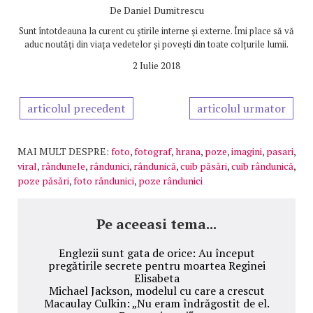
De
Daniel Dumitrescu
Sunt întotdeauna la curent cu știrile interne și externe. Îmi place să vă
aduc noutăți din viața vedetelor și povești din toate colțurile lumii.
2 Iulie 2018
articolul precedent
articolul urmator
MAI MULT DESPRE:
foto
,
fotograf
,
hrana
,
poze
,
imagini
,
pasari
,
viral
,
rândunele
,
rândunici
,
rândunică
,
cuib păsări
,
cuib rândunică
,
poze păsări
,
foto rândunici
,
poze rândunici
Pe aceeasi tema...
Englezii sunt gata de orice: Au început
pregătirile secrete pentru moartea Reginei
Elisabeta
Michael Jackson, modelul cu care a crescut
Macaulay Culkin: „Nu eram îndrăgostit de el.