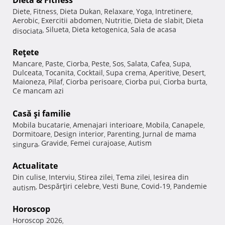
Diete
Fitness
Dieta Dukan
Relaxare
Yoga
Intretinere
,
,
,
,
,
,
Aerobic
Exercitii abdomen
Nutritie
Dieta de slabit
Dieta
,
,
,
,
Silueta
Dieta ketogenica
Sala de acasa
disociata
,
,
,
Reţete
Mancare
Paste
Ciorba
Peste
Sos
Salata
Cafea
Supa
,
,
,
,
,
,
,
,
Dulceata
Tocanita
Cocktail
Supa crema
Aperitive
Desert
,
,
,
,
,
,
Maioneza
Pilaf
Ciorba perisoare
Ciorba pui
Ciorba burta
,
,
,
,
,
Ce mancam azi
Casă şi familie
Mobila bucatarie
Amenajari interioare
Mobila
Canapele
,
,
,
,
Dormitoare
Design interior
Parenting
Jurnal de mama
,
,
,
Gravide
Femei curajoase
Autism
singura
,
,
,
Actualitate
Din culise
Interviu
Stirea zilei
Tema zilei
Iesirea din
,
,
,
,
Despărţiri celebre
Vesti Bune
Covid-19
Pandemie
autism
,
,
,
,
Horoscop
Horoscop 2026
,