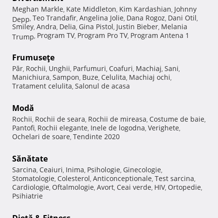
Meghan Markle
Kate Middleton
Kim Kardashian
Johnny
,
,
,
Teo Trandafir
Angelina Jolie
Dana Rogoz
Dani Otil
Depp
,
,
,
,
,
Smiley
Andra
Delia
Gina Pistol
Justin Bieber
Melania
,
,
,
,
,
Program TV
Program Pro TV
Program Antena 1
Trump
,
,
,
Frumuseţe
Păr
Rochii
Unghii
Parfumuri
Coafuri
Machiaj
Sani
,
,
,
,
,
,
,
Manichiura
Sampon
Buze
Celulita
Machiaj ochi
,
,
,
,
,
Tratament celulita
Salonul de acasa
,
Modă
Rochii
Rochii de seara
Rochii de mireasa
Costume de baie
,
,
,
,
Pantofi
Rochii elegante
Inele de logodna
Verighete
,
,
,
,
Ochelari de soare
Tendinte 2020
,
Sănătate
Sarcina
Ceaiuri
Inima
Psihologie
Ginecologie
,
,
,
,
,
Stomatologie
Colesterol
Anticonceptionale
Test sarcina
,
,
,
,
Cardiologie
Oftalmologie
Avort
Ceai verde
HIV
Ortopedie
,
,
,
,
,
,
Psihiatrie
Dietă & Fitness