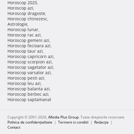
Horoscop 2025
,
Horoscop azi
,
Horoscop dragoste
,
Horoscop chinezesc
,
Astrologie
,
Horoscop lunar
,
Horoscop rac azi
,
Horoscop gemeni azi
,
Horoscop fecioara azi
,
Horoscop taur azi
,
Horoscop capricorn azi
,
Horoscop scorpion azi
,
Horoscop sagetator azi
,
Horoscop varsator azi
,
Horoscop pesti azi
,
Horoscop leu azi
,
Horoscop balanta azi
,
Horoscop berbec azi
,
Horoscop saptamanal
Copyright © 2001-2026,
iMedia Plus Group
. Toate drepturile rezervate
Politica de confidențialitate
|
Termeni si conditii
|
Redacţia
|
Contact