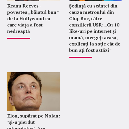
Keanu Reeves -
Ședință cu scântei din
povestea „băiatul bun”
cauza metroului din
de la Hollywood cu
Cluj. Boc, către
care viața a fost
consilierii USR: „Cu 10
nedreaptă
like-uri pe internet și
mamă, mergeți acasă,
explicați la soție cât de
bun ați fost astăzi”
Elon, supărat pe Nolan:
"şi-a pierdut
integritatea". Are