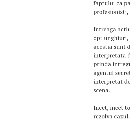
faptului ca p
profesionisti,
Intreaga acti
opt unghiuri, 
acestia sunt 
interpretata 
prinda intreg
agentul secret
interpretat de
scena.
Incet, incet t
rezolva cazul.