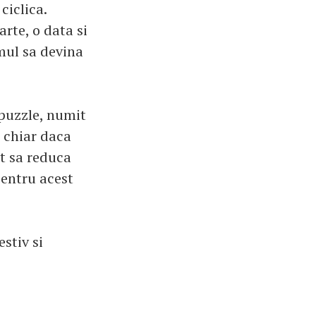
ciclica.
rte, o data si
lmul sa devina
 puzzle, numit
a chiar daca
t sa reduca
pentru acest
stiv si