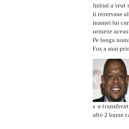
Initial a vrut
ii rezervase a
mamei lui care
urmeze aceast
Pe langa nomin
Fox a mai prim
s-a transfera
alte 2 burse c