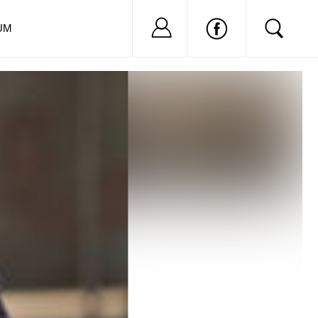
Nu ai cont?
Inregistreaza-
UM