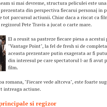
am si mai devreme, structura peliculei este una 
prezentata din perspectiva fiecarui personaj in pa
e tot parcursul actiunii. Chiar daca a riscat ca fi
 regizorul Pete Travis a jucat o carte mare.
El a reusit sa pastreze fiecare piesa a acestui
"Vantage Point", la fel de fresh si de complet
aceasta prezentare putin exagerata ar fi putu
din interesul pe care spectatorul l-ar fi avut 
film.
ba romana, "Fiecare vede altceva", este foarte suge
t intreaga actiune.
principale si regizor