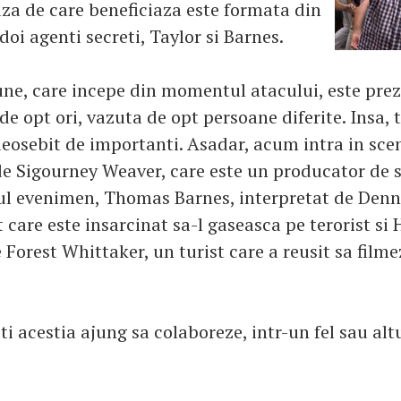
aza de care beneficiaza este formata din
 doi agenti secreti, Taylor si Barnes.
une, care incepe din momentul atacului, este pre
de opt ori, vazuta de opt persoane diferite. Insa, t
deosebit de importanti. Asadar, acum intra in sce
de Sigourney Weaver, care este un producator de st
ul evenimen, Thomas Barnes, interpretat de Denn
 care este insarcinat sa-l gaseasca pe terorist si
 Forest Whittaker, un turist care a reusit sa film
oti acestia ajung sa colaboreze, intr-un fel sau alt