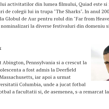
lui activitatilor din lumea filmului, Quiad este si
i de colegii lui in trupa "The Sharks". In anul 20
a Globul de Aur pentru rolul din "Far from Heaven
 nominalizari la diverse festivaluri din domeniu s
x
t Abington, Pennsylvania si a crescut la
olescenta a fost admis la Deerfield
Massachusetts, iar apoi a urmat
versitatii Columbia, unde a jucat fotbal
otbal a facultatii si, de asemenea, s-a remarcat la