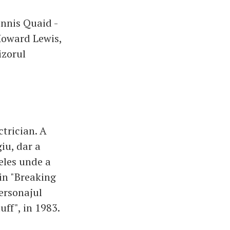
ennis Quaid -
Howard Lewis,
izorul
ctrician. A
giu, dar a
eles unde a
din "Breaking
personajul
uff", in 1983.