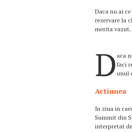
Daca nu ai ce 
rezervare la 
merita vazut.
D
aca n
faci 
unul 
Actiunea
In ziua in ca
Summit din Sp
interpretat d