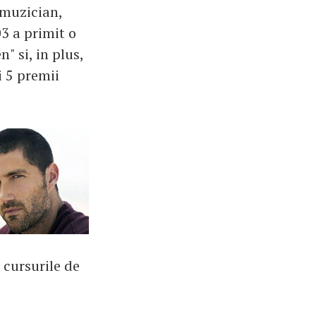
 muzician,
03 a primit o
" si, in plus,
i 5 premii
 cursurile de