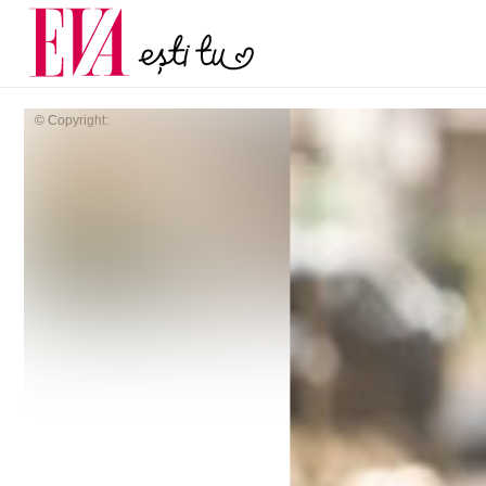
și 60 de ani. De ce te t
Carieră
pe măsură ce înaintez
Actualitate
© Copyright: