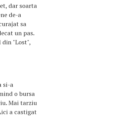
eet, dar soarta
ene de-a
curajat sa
decat un pas.
 din "Lost",
 si-a
imind o bursa
iu. Mai tarziu
ici a castigat