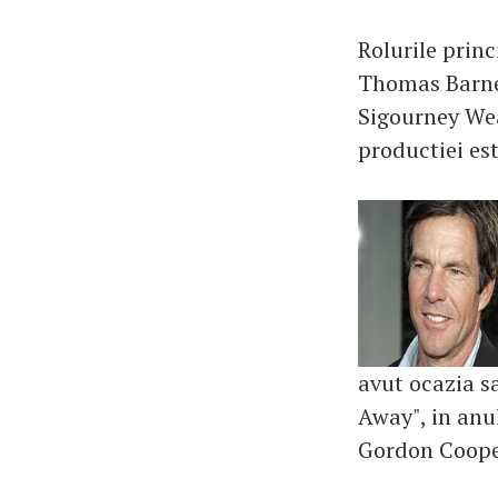
Rolurile princ
Thomas Barnes
Sigourney Wea
productiei est
avut ocazia sa
Away", in anul
Gordon Cooper,