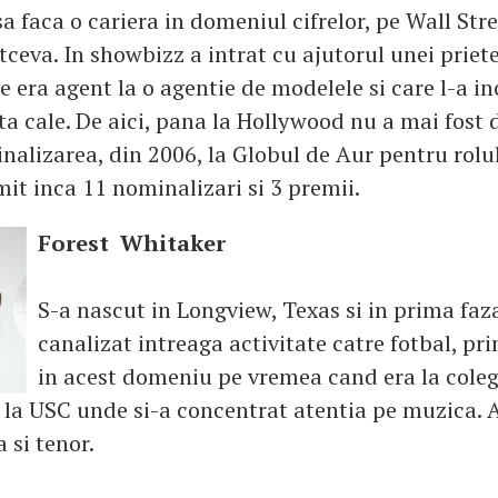
 sa faca o cariera in domeniul cifrelor, pe Wall Str
ltceva. In showbizz a intrat cu ajutorul unei priet
 era agent la o agentie de modelele si care l-a in
a cale. De aici, pana la Hollywood nu a mai fost 
alizarea, din 2006, la Globul de Aur pentru rolul
it inca 11 nominalizari si 3 premii.
Forest Whitaker
S-a nascut in Longview, Texas si in prima faza
canalizat intreaga activitate catre fotbal, pr
in acest domeniu pe vremea cand era la coleg
t la USC unde si-a concentrat atentia pe muzica. A
a si tenor.