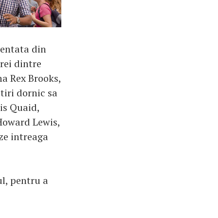
zentata din
rei dintre
na Rex Brooks,
iri dornic sa
is Quaid,
 Howard Lewis,
eze intreaga
ul, pentru a