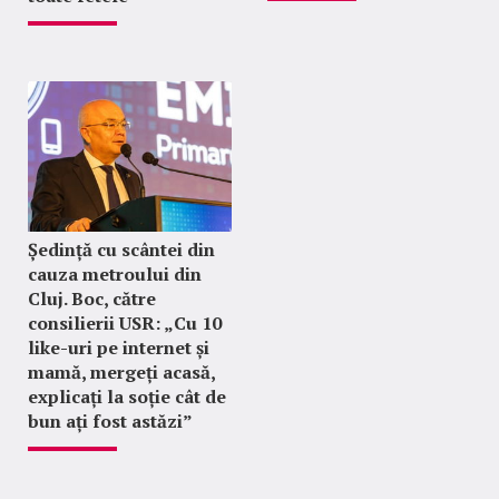
Ședință cu scântei din
cauza metroului din
Cluj. Boc, către
consilierii USR: „Cu 10
like-uri pe internet și
mamă, mergeți acasă,
explicați la soție cât de
bun ați fost astăzi”