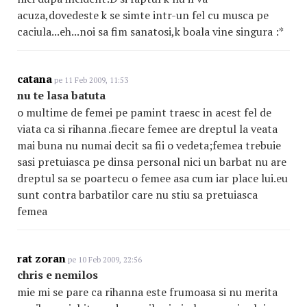
acuza,dovedeste k se simte intr-un fel cu musca pe
caciula...eh...noi sa fim sanatosi,k boala vine singura :*
catana
pe 11 Feb 2009, 11:53
nu te lasa batuta
o multime de femei pe pamint traesc in acest fel de
viata ca si rihanna .fiecare femee are dreptul la veata
mai buna nu numai decit sa fii o vedeta;femea trebuie
sasi pretuiasca pe dinsa personal nici un barbat nu are
dreptul sa se poartecu o femee asa cum iar place lui.eu
sunt contra barbatilor care nu stiu sa pretuiasca
femea
rat zoran
pe 10 Feb 2009, 22:56
chris e nemilos
mie mi se pare ca rihanna este frumoasa si nu merita