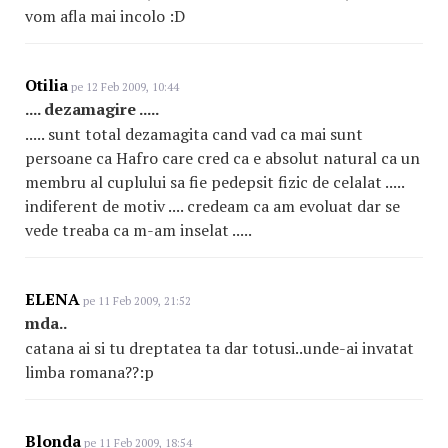
vom afla mai incolo :D
Otilia
pe 12 Feb 2009, 10:44
.... dezamagire .....
..... sunt total dezamagita cand vad ca mai sunt
persoane ca Hafro care cred ca e absolut natural ca un
membru al cuplului sa fie pedepsit fizic de celalat .....
indiferent de motiv .... credeam ca am evoluat dar se
vede treaba ca m-am inselat .....
ELENA
pe 11 Feb 2009, 21:52
mda..
catana ai si tu dreptatea ta dar totusi..unde-ai invatat
limba romana??:p
Blonda
pe 11 Feb 2009, 18:54