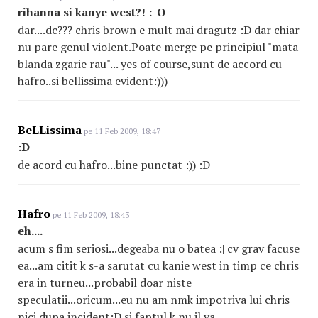
rihanna si kanye west?! :-O
dar....dc??? chris brown e mult mai dragutz :D dar chiar
nu pare genul violent.Poate merge pe principiul "mata
blanda zgarie rau"... yes of course,sunt de accord cu
hafro..si bellissima evident:)))
BeLLissima
pe 11 Feb 2009, 18:47
:D
de acord cu hafro...bine punctat :)) :D
Hafro
pe 11 Feb 2009, 18:43
eh....
acum s fim seriosi...degeaba nu o batea :| cv grav facuse
ea...am citit k s-a sarutat cu kanie west in timp ce chris
era in turneu...probabil doar niste
speculatii...oricum...eu nu am nmk impotriva lui chris
nici dupa incident:D si faptul k nu il va