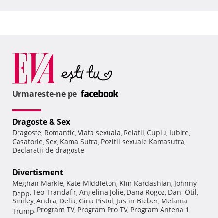
Urmareste-ne pe
Dragoste & Sex
Dragoste
Romantic
Viata sexuala
Relatii
Cuplu
Iubire
,
,
,
,
,
,
Casatorie
Sex
Kama Sutra
Pozitii sexuale Kamasutra
,
,
,
,
Declaratii de dragoste
Divertisment
Meghan Markle
Kate Middleton
Kim Kardashian
Johnny
,
,
,
Teo Trandafir
Angelina Jolie
Dana Rogoz
Dani Otil
Depp
,
,
,
,
,
Smiley
Andra
Delia
Gina Pistol
Justin Bieber
Melania
,
,
,
,
,
Program TV
Program Pro TV
Program Antena 1
Trump
,
,
,