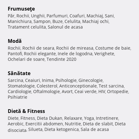
Frumuseţe
Păr
Rochii
Unghii
Parfumuri
Coafuri
Machiaj
Sani
,
,
,
,
,
,
,
Manichiura
Sampon
Buze
Celulita
Machiaj ochi
,
,
,
,
,
Tratament celulita
Salonul de acasa
,
Modă
Rochii
Rochii de seara
Rochii de mireasa
Costume de baie
,
,
,
,
Pantofi
Rochii elegante
Inele de logodna
Verighete
,
,
,
,
Ochelari de soare
Tendinte 2020
,
Sănătate
Sarcina
Ceaiuri
Inima
Psihologie
Ginecologie
,
,
,
,
,
Stomatologie
Colesterol
Anticonceptionale
Test sarcina
,
,
,
,
Cardiologie
Oftalmologie
Avort
Ceai verde
HIV
Ortopedie
,
,
,
,
,
,
Psihiatrie
Dietă & Fitness
Diete
Fitness
Dieta Dukan
Relaxare
Yoga
Intretinere
,
,
,
,
,
,
Aerobic
Exercitii abdomen
Nutritie
Dieta de slabit
Dieta
,
,
,
,
Silueta
Dieta ketogenica
Sala de acasa
disociata
,
,
,