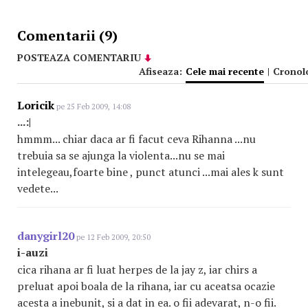
Comentarii (9)
POSTEAZA COMENTARIU
Afiseaza:
Cele mai recente
|
Cronol
Loricik
pe 25 Feb 2009, 14:08
...:|
hmmm... chiar daca ar fi facut ceva Rihanna ...nu
trebuia sa se ajunga la violenta...nu se mai
intelegeau,foarte bine , punct atunci ...mai ales k sunt
vedete...
danygirl20
pe 12 Feb 2009, 20:50
i-auzi
cica rihana ar fi luat herpes de la jay z, iar chirs a
preluat apoi boala de la rihana, iar cu aceatsa ocazie
acesta a inebunit, si a dat in ea. o fii adevarat, n-o fii.