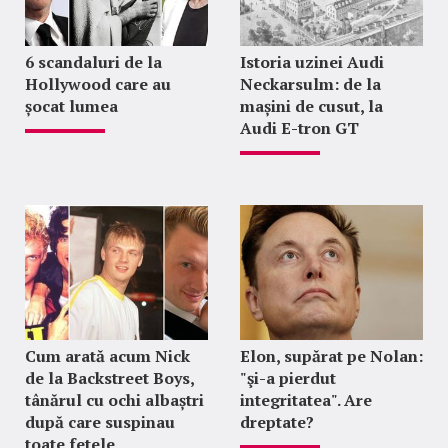
6 scandaluri de la
Istoria uzinei Audi
Hollywood care au
Neckarsulm: de la
șocat lumea
mașini de cusut, la
Audi E-tron GT
Cum arată acum Nick
Elon, supărat pe Nolan:
de la Backstreet Boys,
"şi-a pierdut
tânărul cu ochi albaștri
integritatea". Are
după care suspinau
dreptate?
toate fetele