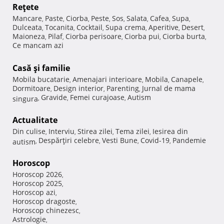
Reţete
Mancare
Paste
Ciorba
Peste
Sos
Salata
Cafea
Supa
,
,
,
,
,
,
,
,
Dulceata
Tocanita
Cocktail
Supa crema
Aperitive
Desert
,
,
,
,
,
,
Maioneza
Pilaf
Ciorba perisoare
Ciorba pui
Ciorba burta
,
,
,
,
,
Ce mancam azi
Casă şi familie
Mobila bucatarie
Amenajari interioare
Mobila
Canapele
,
,
,
,
Dormitoare
Design interior
Parenting
Jurnal de mama
,
,
,
Gravide
Femei curajoase
Autism
singura
,
,
,
Actualitate
Din culise
Interviu
Stirea zilei
Tema zilei
Iesirea din
,
,
,
,
Despărţiri celebre
Vesti Bune
Covid-19
Pandemie
autism
,
,
,
,
Horoscop
Horoscop 2026
,
Horoscop 2025
,
Horoscop azi
,
Horoscop dragoste
,
Horoscop chinezesc
,
Astrologie
,