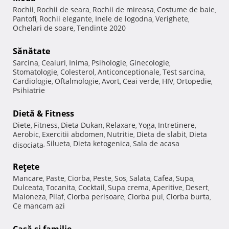
Rochii
Rochii de seara
Rochii de mireasa
Costume de baie
,
,
,
,
Pantofi
Rochii elegante
Inele de logodna
Verighete
,
,
,
,
Ochelari de soare
Tendinte 2020
,
Sănătate
Sarcina
Ceaiuri
Inima
Psihologie
Ginecologie
,
,
,
,
,
Stomatologie
Colesterol
Anticonceptionale
Test sarcina
,
,
,
,
Cardiologie
Oftalmologie
Avort
Ceai verde
HIV
Ortopedie
,
,
,
,
,
,
Psihiatrie
Dietă & Fitness
Diete
Fitness
Dieta Dukan
Relaxare
Yoga
Intretinere
,
,
,
,
,
,
Aerobic
Exercitii abdomen
Nutritie
Dieta de slabit
Dieta
,
,
,
,
Silueta
Dieta ketogenica
Sala de acasa
disociata
,
,
,
Reţete
Mancare
Paste
Ciorba
Peste
Sos
Salata
Cafea
Supa
,
,
,
,
,
,
,
,
Dulceata
Tocanita
Cocktail
Supa crema
Aperitive
Desert
,
,
,
,
,
,
Maioneza
Pilaf
Ciorba perisoare
Ciorba pui
Ciorba burta
,
,
,
,
,
Ce mancam azi