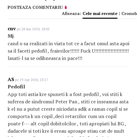
POSTEAZA COMENTARIU
Afiseaza:
Cele mai recente
|
Cronol
cnv
pe 28 Iun 2010, 18:05
Mj
cand o sa realizati in viata tot ce a facut omul asta apoi
sa il faceti pedofil , fraierilor!!!!!! Fuck U!!!!!!!!!!!!!!!!!!!!!!
lasati-l sa se odihneasca in pace!!!
AS
pe 19 Apr 2010, 23:17
Pedofil
App toti astia kre spuneti k a fost pedofil , voi stiti k
suferea de sindromul Peter Pan , stiti ce inseamna asta
k el nu a putut creste niciodata adik a ramas copil si se
comporta k un copil ,deci retarzilor cum un copil
poate f--- alt copil dobitolcilor , toti apropiati lui BG ,
dadacele si toti kre ii ereau aproape stiau cat de mult