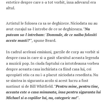
estetice despre care s-a tot vorbit, insa adevarul era
altul.
Artistul le folosea ca sa se deghizeze. Niciodata nu au
avut curajul sa-l intrebe de ce se deghizeaza.
"Nu
puteam sa-l intrebam: 'Domnule, de ce naiba folositi
aceste masti?'"
, spune Beard.
In cadrul aceleasi emisiuni, garzile de corp au vorbit si
despre casa in care si-a gasit sfarsitul aceasta legenda
a muzicii pop. In ciuda faptului ca intotdeauna vorbea
despre aceasta casa inchiriata ca fiind casa lui, cei
apropiati stiu ca nu i-a placut niciodata resedinta. Nu
se simtea in siguranta acolo si acest lucru a fost
sustinut si de Bill Whitfield.
"Pentru mine, pentru tine,
aceasta este o casa minunata, insa pentru siguranta lui
Michael si a copiilor lui, nu, categoric nu!"
.