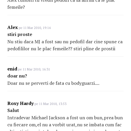
Alex cunosti tu vreun pedofil ca sa afirmi ca le plac
femeile?
Alex
pe 11 Mar 2010, 19:14
stiri proste
Nu stiu daca MJ a fost sau nu pedofil dar cine spune ca
pedofililor nu le plac femeile?? stiri pline de prostii
enid
pe 11 Mar 2010, 16:31
doar nu?
Doar nu se perverti de fata cu bodyguarzi....
Roxy Hardy
pe 11 Mar 2010, 13:53
Salut
Intradevar Michael Jackson a fost un om bun,prea bun
cu fiecare om,el nu a vorbit urat,nu se imbata cum fac