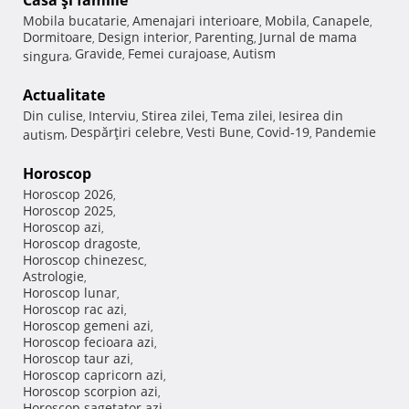
Casă şi familie
Mobila bucatarie
Amenajari interioare
Mobila
Canapele
,
,
,
,
Dormitoare
Design interior
Parenting
Jurnal de mama
,
,
,
Gravide
Femei curajoase
Autism
singura
,
,
,
Actualitate
Din culise
Interviu
Stirea zilei
Tema zilei
Iesirea din
,
,
,
,
Despărţiri celebre
Vesti Bune
Covid-19
Pandemie
autism
,
,
,
,
Horoscop
Horoscop 2026
,
Horoscop 2025
,
Horoscop azi
,
Horoscop dragoste
,
Horoscop chinezesc
,
Astrologie
,
Horoscop lunar
,
Horoscop rac azi
,
Horoscop gemeni azi
,
Horoscop fecioara azi
,
Horoscop taur azi
,
Horoscop capricorn azi
,
Horoscop scorpion azi
,
Horoscop sagetator azi
,