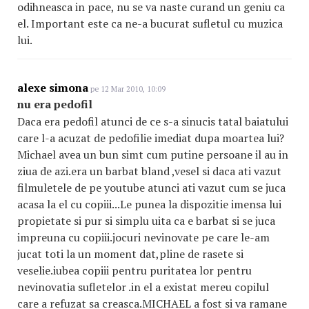
odihneasca in pace, nu se va naste curand un geniu ca
el. Important este ca ne-a bucurat sufletul cu muzica
lui.
alexe simona
pe 12 Mar 2010, 10:09
nu era pedofil
Daca era pedofil atunci de ce s-a sinucis tatal baiatului
care l-a acuzat de pedofilie imediat dupa moartea lui?
Michael avea un bun simt cum putine persoane il au in
ziua de azi.era un barbat bland ,vesel si daca ati vazut
filmuletele de pe youtube atunci ati vazut cum se juca
acasa la el cu copiii...Le punea la dispozitie imensa lui
propietate si pur si simplu uita ca e barbat si se juca
impreuna cu copiii.jocuri nevinovate pe care le-am
jucat toti la un moment dat,pline de rasete si
veselie.iubea copiii pentru puritatea lor pentru
nevinovatia sufletelor .in el a existat mereu copilul
care a refuzat sa creasca.MICHAEL a fost si va ramane