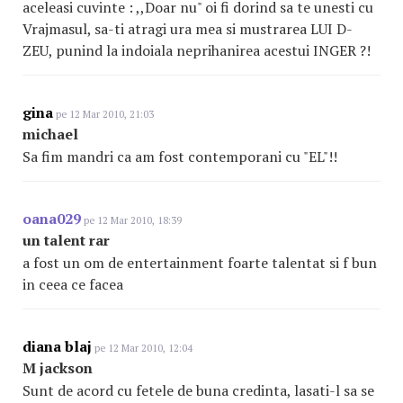
aceleasi cuvinte : ,,Doar nu" oi fi dorind sa te unesti cu
Vrajmasul, sa-ti atragi ura mea si mustrarea LUI D-
ZEU, punind la indoiala neprihanirea acestui INGER ?!
gina
pe 12 Mar 2010, 21:03
michael
Sa fim mandri ca am fost contemporani cu "EL"!!
oana029
pe 12 Mar 2010, 18:39
un talent rar
a fost un om de entertainment foarte talentat si f bun
in ceea ce facea
diana blaj
pe 12 Mar 2010, 12:04
M jackson
Sunt de acord cu fetele de buna credinta, lasati-l sa se