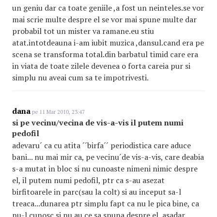
un geniu dar ca toate geniile ,a fost un neinteles.se vor
mai scrie multe despre el se vor mai spune multe dar
probabil tot un mister va ramane.eu stiu
atat.intotdeauna i-am iubit muzica ,dansul.cand era pe
scena se transforma total.din barbatul timid care era
in viata de toate zilele devenea o forta careia pur si
simplu nu aveai cum sa te impotrivesti.
dana
pe 11 Mar 2010, 23:47
si pe vecinu/vecina de vis-a-vis il putem numi
pedofil
adevaru´ ca cu atita ´´birfa´´ periodistica care aduce
bani... nu mai mir ca, pe vecinu´de vis-a-vis, care deabia
s-a mutat in bloc si nu cunoaste nimeni nimic despre
el, il putem numi pedofil, ptr ca s-au asezat
birfitoarele in parc(sau la colt) si au inceput sa-l
treaca...dunarea ptr simplu fapt ca nu le pica bine, ca
nu-l cunosc si nu au ce sa spuna despre el, asadar