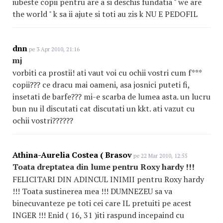
iubeste copii pentru are a si deschis fundatia " we are
the world " k sa ii ajute si toti au zis k NU E PEDOFIL
dnn
pe 3 Apr 2010, 21:16
mj
vorbiti ca prostii! ati vaut voi cu ochii vostri cum f***
copii??? ce dracu mai oameni, asa josnici puteti fi,
insetati de barfe??? mi-e scarba de lumea asta. un lucru
bun nu il discutati cat discutati un kkt. ati vazut cu
ochii vostri??????
Athina-Aurelia Costea ( Brasov
pe 22 Mar 2010, 12:55
Toata dreptatea din lume pentru Roxy hardy !!!
FELICITARI DIN ADINCUL INIMII pentru Roxy hardy
!!! Toata sustinerea mea !!! DUMNEZEU sa va
binecuvanteze pe toti cei care IL pretuiti pe acest
INGER !!! Enid ( 16, 31 )iti raspund incepaind cu