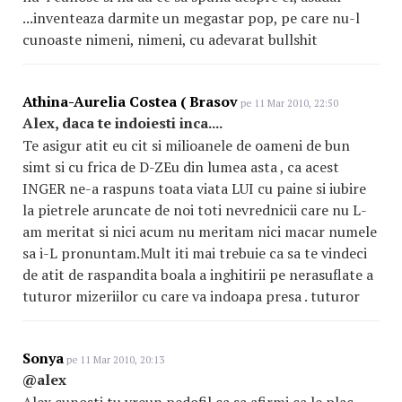
...inventeaza darmite un megastar pop, pe care nu-l
cunoaste nimeni, nimeni, cu adevarat bullshit
Athina-Aurelia Costea ( Brasov
pe 11 Mar 2010, 22:50
Alex, daca te indoiesti inca....
Te asigur atit eu cit si milioanele de oameni de bun
simt si cu frica de D-ZEu din lumea asta , ca acest
INGER ne-a raspuns toata viata LUI cu paine si iubire
la pietrele aruncate de noi toti nevrednicii care nu L-
am meritat si nici acum nu meritam nici macar numele
sa i-L pronuntam.Mult iti mai trebuie ca sa te vindeci
de atit de raspandita boala a inghitirii pe nerasuflate a
tuturor mizeriilor cu care va indoapa presa . tuturor
Sonya
pe 11 Mar 2010, 20:13
@alex