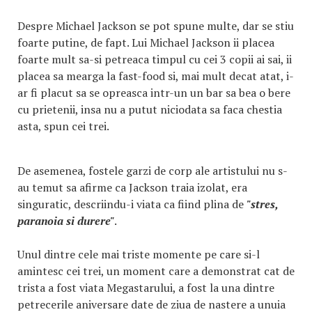
Despre Michael Jackson se pot spune multe, dar se stiu
foarte putine, de fapt. Lui Michael Jackson ii placea
foarte mult sa-si petreaca timpul cu cei 3 copii ai sai, ii
placea sa mearga la fast-food si, mai mult decat atat, i-
ar fi placut sa se opreasca intr-un un bar sa bea o bere
cu prietenii, insa nu a putut niciodata sa faca chestia
asta, spun cei trei.
De asemenea, fostele garzi de corp ale artistului nu s-
au temut sa afirme ca Jackson traia izolat, era
singuratic, descriindu-i viata ca fiind plina de
"stres,
paranoia si durere"
.
Unul dintre cele mai triste momente pe care si-l
amintesc cei trei, un moment care a demonstrat cat de
trista a fost viata Megastarului, a fost la una dintre
petrecerile aniversare date de ziua de nastere a unuia