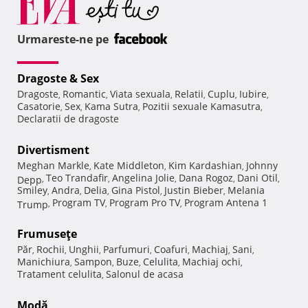
Urmareste-ne pe
Dragoste & Sex
Dragoste
Romantic
Viata sexuala
Relatii
Cuplu
Iubire
,
,
,
,
,
,
Casatorie
Sex
Kama Sutra
Pozitii sexuale Kamasutra
,
,
,
,
Declaratii de dragoste
Divertisment
Meghan Markle
Kate Middleton
Kim Kardashian
Johnny
,
,
,
Teo Trandafir
Angelina Jolie
Dana Rogoz
Dani Otil
Depp
,
,
,
,
,
Smiley
Andra
Delia
Gina Pistol
Justin Bieber
Melania
,
,
,
,
,
Program TV
Program Pro TV
Program Antena 1
Trump
,
,
,
Frumuseţe
Păr
Rochii
Unghii
Parfumuri
Coafuri
Machiaj
Sani
,
,
,
,
,
,
,
Manichiura
Sampon
Buze
Celulita
Machiaj ochi
,
,
,
,
,
Tratament celulita
Salonul de acasa
,
Modă