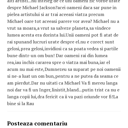
alti artisti...nu inteleg de ce uni oameni zic vorbe urate
despre Michael Jackson?acei oameni daca sar pune in
pielea artistului si ar trai aceeasi viatza precum
Michael oare tot aceeasi parere vor avea? Michael nu a
vrut sa moara,a vrut sa salveze planeta,sa vindece
lumea acesta era dorinta lui.Unii oameni pot fi atat de
rai spunand lucruri urate despre el.nu e corect sunt
gelosi,prea gelosi,invidiosi ca sa poata vedea si partile
bune dintr-un om bun! Dar oameni rai din lumea
rea,iau inchis cararea spre o viatza mai buna,iar el
acum nu mai este,Dumnezeu sa suparat pe noi oamenii
si ne-a luat un om bun,pentru a ne putea da seama ce
am pierdut.Dar nu uitati ca Michael Va fi mereu langa
noi dar va fi un Inger,linistit,bland...putin trist ca nu e
langa copii lui,dra fericit ca ii va pazi oriunde vor fi!La
bine si la Rau
Posteaza comentariu