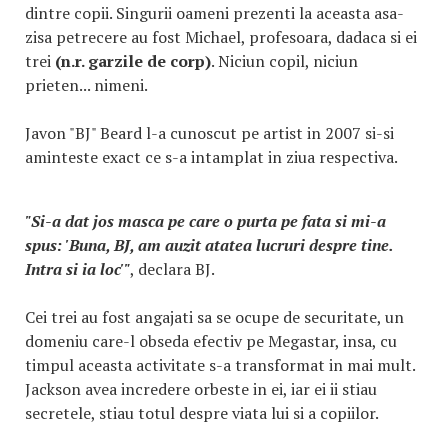
dintre copii. Singurii oameni prezenti la aceasta asa-
zisa petrecere au fost Michael, profesoara, dadaca si ei
trei
(n.r. garzile de corp)
. Niciun copil, niciun
prieten... nimeni.
Javon "BJ" Beard l-a cunoscut pe artist in 2007 si-si
aminteste exact ce s-a intamplat in ziua respectiva.
"Si-a dat jos masca pe care o purta pe fata si mi-a
spus: 'Buna, BJ, am auzit atatea lucruri despre tine.
Intra si ia loc'"
, declara BJ.
Cei trei au fost angajati sa se ocupe de securitate, un
domeniu care-l obseda efectiv pe Megastar, insa, cu
timpul aceasta activitate s-a transformat in mai mult.
Jackson avea incredere orbeste in ei, iar ei ii stiau
secretele, stiau totul despre viata lui si a copiilor.