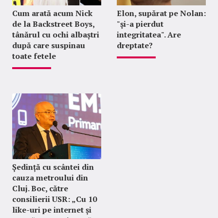
Cum arată acum Nick
Elon, supărat pe Nolan:
de la Backstreet Boys,
"şi-a pierdut
tânărul cu ochi albaștri
integritatea". Are
după care suspinau
dreptate?
toate fetele
Ședință cu scântei din
cauza metroului din
Cluj. Boc, către
consilierii USR: „Cu 10
like-uri pe internet și