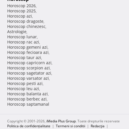
Horoscop 2026
,
Horoscop 2025
,
Horoscop azi
,
Horoscop dragoste
,
Horoscop chinezesc
,
Astrologie
,
Horoscop lunar
,
Horoscop rac azi
,
Horoscop gemeni azi
,
Horoscop fecioara azi
,
Horoscop taur azi
,
Horoscop capricorn azi
,
Horoscop scorpion azi
,
Horoscop sagetator azi
,
Horoscop varsator azi
,
Horoscop pesti azi
,
Horoscop leu azi
,
Horoscop balanta azi
,
Horoscop berbec azi
,
Horoscop saptamanal
Copyright © 2001-2026,
iMedia Plus Group
. Toate drepturile rezervate
Politica de confidențialitate
|
Termeni si conditii
|
Redacţia
|