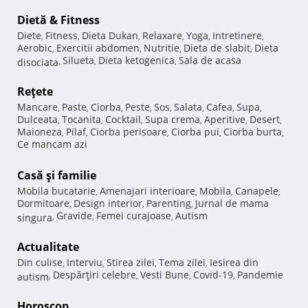
Dietă & Fitness
Diete
Fitness
Dieta Dukan
Relaxare
Yoga
Intretinere
,
,
,
,
,
,
Aerobic
Exercitii abdomen
Nutritie
Dieta de slabit
Dieta
,
,
,
,
Silueta
Dieta ketogenica
Sala de acasa
disociata
,
,
,
Reţete
Mancare
Paste
Ciorba
Peste
Sos
Salata
Cafea
Supa
,
,
,
,
,
,
,
,
Dulceata
Tocanita
Cocktail
Supa crema
Aperitive
Desert
,
,
,
,
,
,
Maioneza
Pilaf
Ciorba perisoare
Ciorba pui
Ciorba burta
,
,
,
,
,
Ce mancam azi
Casă şi familie
Mobila bucatarie
Amenajari interioare
Mobila
Canapele
,
,
,
,
Dormitoare
Design interior
Parenting
Jurnal de mama
,
,
,
Gravide
Femei curajoase
Autism
singura
,
,
,
Actualitate
Din culise
Interviu
Stirea zilei
Tema zilei
Iesirea din
,
,
,
,
Despărţiri celebre
Vesti Bune
Covid-19
Pandemie
autism
,
,
,
,
Horoscop