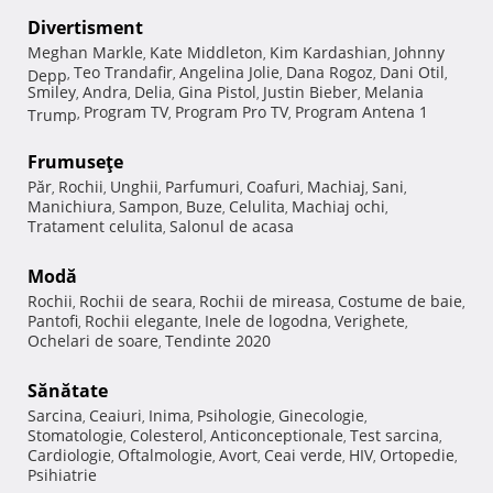
Divertisment
Meghan Markle
Kate Middleton
Kim Kardashian
Johnny
,
,
,
Teo Trandafir
Angelina Jolie
Dana Rogoz
Dani Otil
Depp
,
,
,
,
,
Smiley
Andra
Delia
Gina Pistol
Justin Bieber
Melania
,
,
,
,
,
Program TV
Program Pro TV
Program Antena 1
Trump
,
,
,
Frumuseţe
Păr
Rochii
Unghii
Parfumuri
Coafuri
Machiaj
Sani
,
,
,
,
,
,
,
Manichiura
Sampon
Buze
Celulita
Machiaj ochi
,
,
,
,
,
Tratament celulita
Salonul de acasa
,
Modă
Rochii
Rochii de seara
Rochii de mireasa
Costume de baie
,
,
,
,
Pantofi
Rochii elegante
Inele de logodna
Verighete
,
,
,
,
Ochelari de soare
Tendinte 2020
,
Sănătate
Sarcina
Ceaiuri
Inima
Psihologie
Ginecologie
,
,
,
,
,
Stomatologie
Colesterol
Anticonceptionale
Test sarcina
,
,
,
,
Cardiologie
Oftalmologie
Avort
Ceai verde
HIV
Ortopedie
,
,
,
,
,
,
Psihiatrie