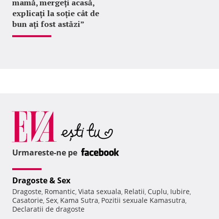
mamă, mergeți acasă,
explicați la soție cât de
bun ați fost astăzi”
Urmareste-ne pe
Dragoste & Sex
Dragoste
Romantic
Viata sexuala
Relatii
Cuplu
Iubire
,
,
,
,
,
,
Casatorie
Sex
Kama Sutra
Pozitii sexuale Kamasutra
,
,
,
,
Declaratii de dragoste