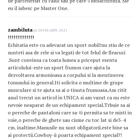
de parteneriat cu calul sau pe care-l idolatrizeaza. Sie
eu il iubesc pe Master One.
zambiluta
pe 20 Feb 2009, 10:21
!!!!!!!!!!!!!!
Echitatia este cu adevarat un sport nobil!nu stiu de ce
sunteti asa de rele si va legati de tot felul de fleacuri
.Sunt convinsa ca toata lumea a priceput esenta
articolului-este un sport frumos care ajuta la
dezvoltarea armonioasa a corpului si la mentinerea
tonusului in general.Iti solicita o multime de grupe
musculare si te ajuta sa ai o tinuta frumoasa.Am citit
anul trecut un articol in UNICA si am vazut ca nu este
nevoie neaparat de un echipament special.Trbuie sa ai
o pereche de pantaloni care sa-ti permita sa te misti in
voie,o pereche de ghete sau cisme cu toc lat si de3-4
cm. inaltime.Manusile nu sunt obligatorii.este bine sa
ai protectii.Cowboy-ii poarta echipament special?!