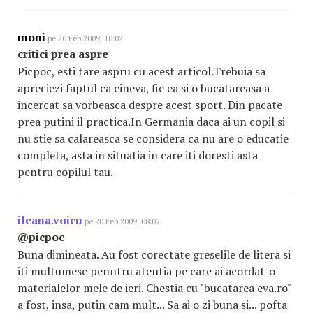
moni
pe 20 Feb 2009, 10:02
critici prea aspre
Picpoc, esti tare aspru cu acest articol.Trebuia sa
apreciezi faptul ca cineva, fie ea si o bucatareasa a
incercat sa vorbeasca despre acest sport. Din pacate
prea putini il practica.In Germania daca ai un copil si
nu stie sa calareasca se considera ca nu are o educatie
completa, asta in situatia in care iti doresti asta
pentru copilul tau.
ileana.voicu
pe 20 Feb 2009, 08:07
@picpoc
Buna dimineata. Au fost corectate greselile de litera si
iti multumesc penntru atentia pe care ai acordat-o
materialelor mele de ieri. Chestia cu "bucatarea eva.ro"
a fost, insa, putin cam mult... Sa ai o zi buna si... pofta