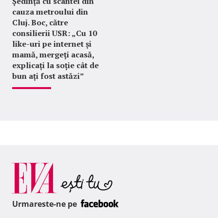
Ședință cu scântei din
cauza metroului din
Cluj. Boc, către
consilierii USR: „Cu 10
like-uri pe internet și
mamă, mergeți acasă,
explicați la soție cât de
bun ați fost astăzi”
Urmareste-ne pe