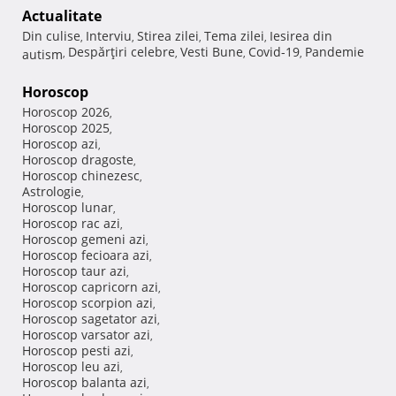
Actualitate
Din culise
Interviu
Stirea zilei
Tema zilei
Iesirea din
,
,
,
,
Despărţiri celebre
Vesti Bune
Covid-19
Pandemie
autism
,
,
,
,
Horoscop
Horoscop 2026
,
Horoscop 2025
,
Horoscop azi
,
Horoscop dragoste
,
Horoscop chinezesc
,
Astrologie
,
Horoscop lunar
,
Horoscop rac azi
,
Horoscop gemeni azi
,
Horoscop fecioara azi
,
Horoscop taur azi
,
Horoscop capricorn azi
,
Horoscop scorpion azi
,
Horoscop sagetator azi
,
Horoscop varsator azi
,
Horoscop pesti azi
,
Horoscop leu azi
,
Horoscop balanta azi
,