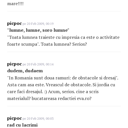
mare!!!!
picpoc
pe 20 Feb 2009, 00:19
"lumne, lumne, soro lumne"
"Toata lumnea traieste cu impresia ca este o activitate
foarte scumpa". Toata lumnea? Serios?
picpoc
pe 20 Feb 2009, 00:14
dudem, dudaem
"In Romania sunt doua ramuri: de obstacole si dresaj".
Asta cam asa este. Vreascul de obstacole. Si jordia cu
care faci dresajul. :) Acum, serios. cine a scris
materialul? bucatareasa redactiei eva.ro?
picpoc
pe 20 Feb 2009, 00:03
rad cu lacrimi