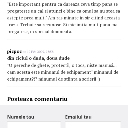
"Este important pentru ca dureaza ceva timp pana se
pregateste un cal si atunci e bine ca omul sa nu stea sa
astepte prea mult." Am ras minute in sir citind aceasta
fraza. Trebuie sa recunosc. Si mie imi ia mult pana ma
pregatesc, in special dimineata.
picpoc
pe 19 Feb 2009, 23:58
din ciclul o duda, doua dude
"O pereche de ghete, protectii, o toca, niste manusi...
cam acesta este minumul de echipament" minumul de
echipament?!? minumul de stiinta a scrierii :)
Posteaza comentariu
Numele tau
Emailul tau