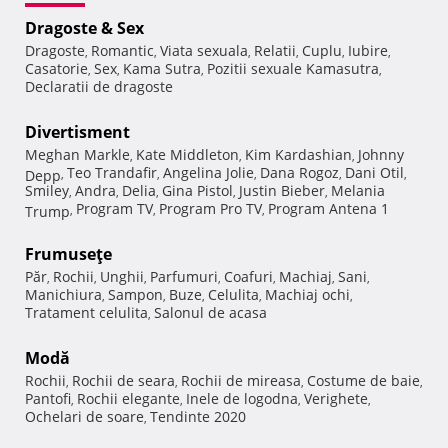
Dragoste & Sex
Dragoste
Romantic
Viata sexuala
Relatii
Cuplu
Iubire
,
,
,
,
,
,
Casatorie
Sex
Kama Sutra
Pozitii sexuale Kamasutra
,
,
,
,
Declaratii de dragoste
Divertisment
Meghan Markle
Kate Middleton
Kim Kardashian
Johnny
,
,
,
Teo Trandafir
Angelina Jolie
Dana Rogoz
Dani Otil
Depp
,
,
,
,
,
Smiley
Andra
Delia
Gina Pistol
Justin Bieber
Melania
,
,
,
,
,
Program TV
Program Pro TV
Program Antena 1
Trump
,
,
,
Frumuseţe
Păr
Rochii
Unghii
Parfumuri
Coafuri
Machiaj
Sani
,
,
,
,
,
,
,
Manichiura
Sampon
Buze
Celulita
Machiaj ochi
,
,
,
,
,
Tratament celulita
Salonul de acasa
,
Modă
Rochii
Rochii de seara
Rochii de mireasa
Costume de baie
,
,
,
,
Pantofi
Rochii elegante
Inele de logodna
Verighete
,
,
,
,
Ochelari de soare
Tendinte 2020
,