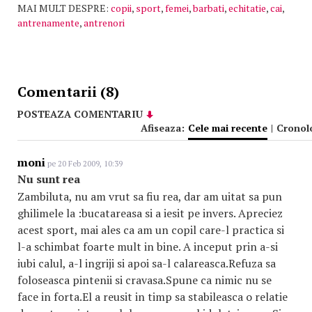
MAI MULT DESPRE:
copii
,
sport
,
femei
,
barbati
,
echitatie
,
cai
,
antrenamente
,
antrenori
Comentarii (8)
POSTEAZA COMENTARIU
Afiseaza:
Cele mai recente
|
Cronol
moni
pe 20 Feb 2009, 10:39
Nu sunt rea
Zambiluta, nu am vrut sa fiu rea, dar am uitat sa pun
ghilimele la :bucatareasa si a iesit pe invers. Apreciez
acest sport, mai ales ca am un copil care-l practica si
l-a schimbat foarte mult in bine. A inceput prin a-si
iubi calul, a-l ingriji si apoi sa-l calareasca.Refuza sa
foloseasca pintenii si cravasa.Spune ca nimic nu se
face in forta.El a reusit in timp sa stabileasca o relatie