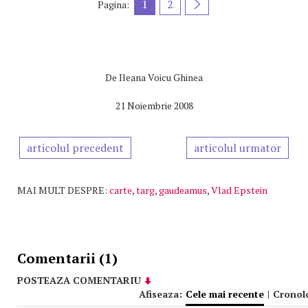
1
2
Pagina:
De
Ileana Voicu Ghinea
21 Noiembrie 2008
articolul precedent
articolul urmator
MAI MULT DESPRE:
carte
,
targ
,
gaudeamus
,
Vlad Epstein
Comentarii (1)
POSTEAZA COMENTARIU
Afiseaza:
Cele mai recente
|
Cronol