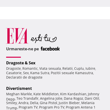
Urmareste-ne pe
Dragoste & Sex
Dragoste
Romantic
Viata sexuala
Relatii
Cuplu
Iubire
,
,
,
,
,
,
Casatorie
Sex
Kama Sutra
Pozitii sexuale Kamasutra
,
,
,
,
Declaratii de dragoste
Divertisment
Meghan Markle
Kate Middleton
Kim Kardashian
Johnny
,
,
,
Teo Trandafir
Angelina Jolie
Dana Rogoz
Dani Otil
Depp
,
,
,
,
,
Smiley
Andra
Delia
Gina Pistol
Justin Bieber
Melania
,
,
,
,
,
Program TV
Program Pro TV
Program Antena 1
Trump
,
,
,