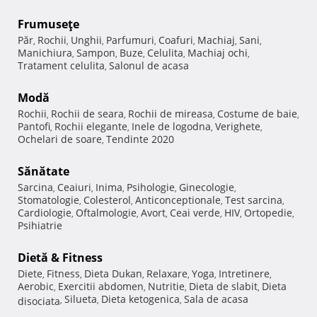
Frumuseţe
Păr
Rochii
Unghii
Parfumuri
Coafuri
Machiaj
Sani
,
,
,
,
,
,
,
Manichiura
Sampon
Buze
Celulita
Machiaj ochi
,
,
,
,
,
Tratament celulita
Salonul de acasa
,
Modă
Rochii
Rochii de seara
Rochii de mireasa
Costume de baie
,
,
,
,
Pantofi
Rochii elegante
Inele de logodna
Verighete
,
,
,
,
Ochelari de soare
Tendinte 2020
,
Sănătate
Sarcina
Ceaiuri
Inima
Psihologie
Ginecologie
,
,
,
,
,
Stomatologie
Colesterol
Anticonceptionale
Test sarcina
,
,
,
,
Cardiologie
Oftalmologie
Avort
Ceai verde
HIV
Ortopedie
,
,
,
,
,
,
Psihiatrie
Dietă & Fitness
Diete
Fitness
Dieta Dukan
Relaxare
Yoga
Intretinere
,
,
,
,
,
,
Aerobic
Exercitii abdomen
Nutritie
Dieta de slabit
Dieta
,
,
,
,
Silueta
Dieta ketogenica
Sala de acasa
disociata
,
,
,