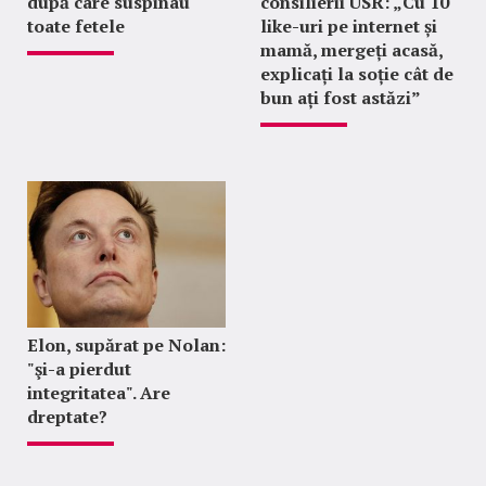
după care suspinau
consilierii USR: „Cu 10
toate fetele
like-uri pe internet și
mamă, mergeți acasă,
explicați la soție cât de
bun ați fost astăzi”
Elon, supărat pe Nolan:
"şi-a pierdut
integritatea". Are
dreptate?