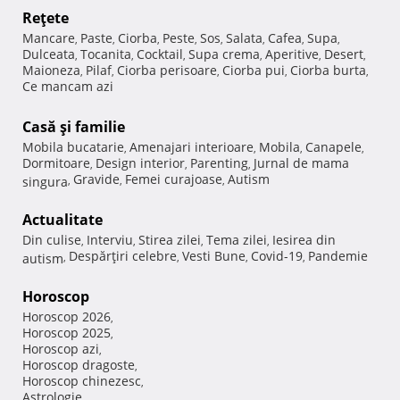
Reţete
Mancare
Paste
Ciorba
Peste
Sos
Salata
Cafea
Supa
,
,
,
,
,
,
,
,
Dulceata
Tocanita
Cocktail
Supa crema
Aperitive
Desert
,
,
,
,
,
,
Maioneza
Pilaf
Ciorba perisoare
Ciorba pui
Ciorba burta
,
,
,
,
,
Ce mancam azi
Casă şi familie
Mobila bucatarie
Amenajari interioare
Mobila
Canapele
,
,
,
,
Dormitoare
Design interior
Parenting
Jurnal de mama
,
,
,
Gravide
Femei curajoase
Autism
singura
,
,
,
Actualitate
Din culise
Interviu
Stirea zilei
Tema zilei
Iesirea din
,
,
,
,
Despărţiri celebre
Vesti Bune
Covid-19
Pandemie
autism
,
,
,
,
Horoscop
Horoscop 2026
,
Horoscop 2025
,
Horoscop azi
,
Horoscop dragoste
,
Horoscop chinezesc
,
Astrologie
,