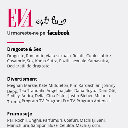
Urmareste-ne pe
Dragoste & Sex
Dragoste
Romantic
Viata sexuala
Relatii
Cuplu
Iubire
,
,
,
,
,
,
Casatorie
Sex
Kama Sutra
Pozitii sexuale Kamasutra
,
,
,
,
Declaratii de dragoste
Divertisment
Meghan Markle
Kate Middleton
Kim Kardashian
Johnny
,
,
,
Teo Trandafir
Angelina Jolie
Dana Rogoz
Dani Otil
Depp
,
,
,
,
,
Smiley
Andra
Delia
Gina Pistol
Justin Bieber
Melania
,
,
,
,
,
Program TV
Program Pro TV
Program Antena 1
Trump
,
,
,
Frumuseţe
Păr
Rochii
Unghii
Parfumuri
Coafuri
Machiaj
Sani
,
,
,
,
,
,
,
Manichiura
Sampon
Buze
Celulita
Machiaj ochi
,
,
,
,
,