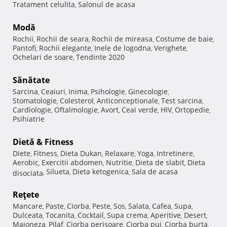
Tratament celulita
Salonul de acasa
,
Modă
Rochii
Rochii de seara
Rochii de mireasa
Costume de baie
,
,
,
,
Pantofi
Rochii elegante
Inele de logodna
Verighete
,
,
,
,
Ochelari de soare
Tendinte 2020
,
Sănătate
Sarcina
Ceaiuri
Inima
Psihologie
Ginecologie
,
,
,
,
,
Stomatologie
Colesterol
Anticonceptionale
Test sarcina
,
,
,
,
Cardiologie
Oftalmologie
Avort
Ceai verde
HIV
Ortopedie
,
,
,
,
,
,
Psihiatrie
Dietă & Fitness
Diete
Fitness
Dieta Dukan
Relaxare
Yoga
Intretinere
,
,
,
,
,
,
Aerobic
Exercitii abdomen
Nutritie
Dieta de slabit
Dieta
,
,
,
,
Silueta
Dieta ketogenica
Sala de acasa
disociata
,
,
,
Reţete
Mancare
Paste
Ciorba
Peste
Sos
Salata
Cafea
Supa
,
,
,
,
,
,
,
,
Dulceata
Tocanita
Cocktail
Supa crema
Aperitive
Desert
,
,
,
,
,
,
Maioneza
Pilaf
Ciorba perisoare
Ciorba pui
Ciorba burta
,
,
,
,
,