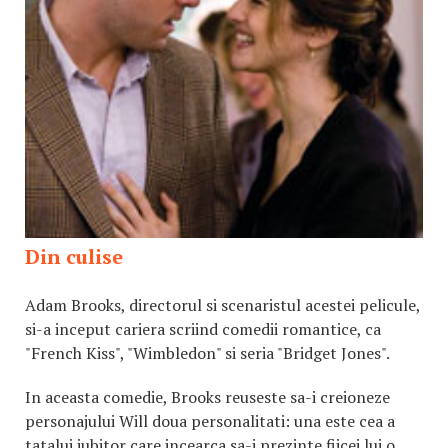
Din culise
Adam Brooks, directorul si scenaristul acestei pelicule,
si-a inceput cariera scriind comedii romantice, ca
"French Kiss", "Wimbledon" si seria "Bridget Jones".
In aceasta comedie, Brooks reuseste sa-i creioneze
personajului Will doua personalitati: una este cea a
tatalui iubitor care incearca sa-i prezinte fiicei lui o