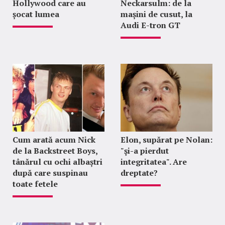
Hollywood care au
Neckarsulm: de la
șocat lumea
mașini de cusut, la
Audi E-tron GT
Cum arată acum Nick
Elon, supărat pe Nolan:
de la Backstreet Boys,
"şi-a pierdut
tânărul cu ochi albaștri
integritatea". Are
după care suspinau
dreptate?
toate fetele