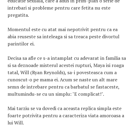
educatie sexuala, care a adus in prim-plan o serie de
intrebari si probleme pentru care fetita nu este
pregatita.
Momentul este cu atat mai nepotrivit pentru ca ea
abia reuseste sa inteleaga si sa treaca peste divortul
parintilor ei.
Decisa sa afle ce s-a intamplat cu adevarat in familia sa
si sa deznoade misterul acestei rupturi, Maya isi roaga
tatal, Will (Ryan Reynolds), sa-i povesteasca cum a
cunoscut-o pe mama ei. Acum se naste un alt mare
semn de intrebare pentru ca barbatul se fastaceste,
multumindu-se cu un simplu: "E complicat!".
Mai tarziu se va dovedi ca aceasta replica simpla este
foarte potrivita pentru a caracteriza viata amoroasa a
lui Will.