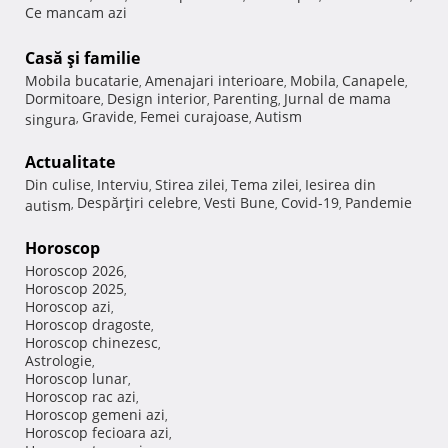
Ce mancam azi
Casă şi familie
Mobila bucatarie
Amenajari interioare
Mobila
Canapele
,
,
,
,
Dormitoare
Design interior
Parenting
Jurnal de mama
,
,
,
Gravide
Femei curajoase
Autism
singura
,
,
,
Actualitate
Din culise
Interviu
Stirea zilei
Tema zilei
Iesirea din
,
,
,
,
Despărţiri celebre
Vesti Bune
Covid-19
Pandemie
autism
,
,
,
,
Horoscop
Horoscop 2026
,
Horoscop 2025
,
Horoscop azi
,
Horoscop dragoste
,
Horoscop chinezesc
,
Astrologie
,
Horoscop lunar
,
Horoscop rac azi
,
Horoscop gemeni azi
,
Horoscop fecioara azi
,