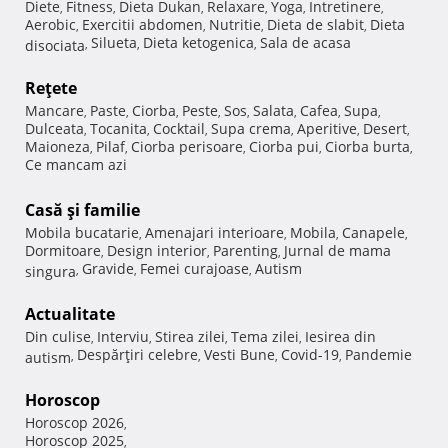
Diete
Fitness
Dieta Dukan
Relaxare
Yoga
Intretinere
,
,
,
,
,
,
Aerobic
Exercitii abdomen
Nutritie
Dieta de slabit
Dieta
,
,
,
,
Silueta
Dieta ketogenica
Sala de acasa
disociata
,
,
,
Reţete
Mancare
Paste
Ciorba
Peste
Sos
Salata
Cafea
Supa
,
,
,
,
,
,
,
,
Dulceata
Tocanita
Cocktail
Supa crema
Aperitive
Desert
,
,
,
,
,
,
Maioneza
Pilaf
Ciorba perisoare
Ciorba pui
Ciorba burta
,
,
,
,
,
Ce mancam azi
Casă şi familie
Mobila bucatarie
Amenajari interioare
Mobila
Canapele
,
,
,
,
Dormitoare
Design interior
Parenting
Jurnal de mama
,
,
,
Gravide
Femei curajoase
Autism
singura
,
,
,
Actualitate
Din culise
Interviu
Stirea zilei
Tema zilei
Iesirea din
,
,
,
,
Despărţiri celebre
Vesti Bune
Covid-19
Pandemie
autism
,
,
,
,
Horoscop
Horoscop 2026
,
Horoscop 2025
,