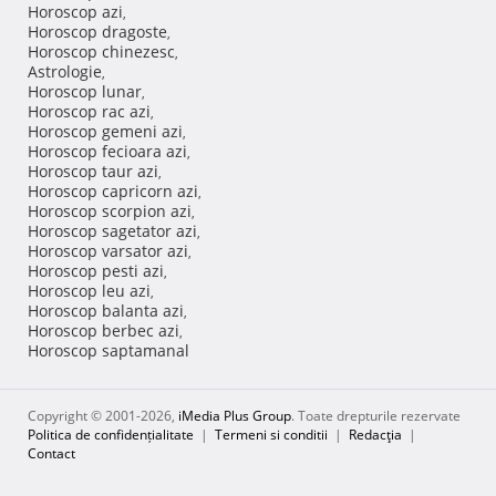
Horoscop azi
,
Horoscop dragoste
,
Horoscop chinezesc
,
Astrologie
,
Horoscop lunar
,
Horoscop rac azi
,
Horoscop gemeni azi
,
Horoscop fecioara azi
,
Horoscop taur azi
,
Horoscop capricorn azi
,
Horoscop scorpion azi
,
Horoscop sagetator azi
,
Horoscop varsator azi
,
Horoscop pesti azi
,
Horoscop leu azi
,
Horoscop balanta azi
,
Horoscop berbec azi
,
Horoscop saptamanal
Copyright © 2001-2026,
iMedia Plus Group
. Toate drepturile rezervate
Politica de confidențialitate
|
Termeni si conditii
|
Redacţia
|
Contact