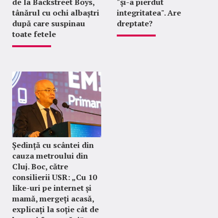
de la Backstreet Boys,
"şi-a pierdut
tânărul cu ochi albaștri
integritatea". Are
după care suspinau
dreptate?
toate fetele
Ședință cu scântei din
cauza metroului din
Cluj. Boc, către
consilierii USR: „Cu 10
like-uri pe internet și
mamă, mergeți acasă,
explicați la soție cât de