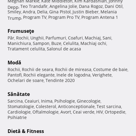
Meghan Markle
Kate Middleton
Kim Kardashian
Johnny
,
,
,
Teo Trandafir
Angelina Jolie
Dana Rogoz
Dani Otil
Depp
,
,
,
,
,
Smiley
Andra
Delia
Gina Pistol
Justin Bieber
Melania
,
,
,
,
,
Program TV
Program Pro TV
Program Antena 1
Trump
,
,
,
Frumuseţe
Păr
Rochii
Unghii
Parfumuri
Coafuri
Machiaj
Sani
,
,
,
,
,
,
,
Manichiura
Sampon
Buze
Celulita
Machiaj ochi
,
,
,
,
,
Tratament celulita
Salonul de acasa
,
Modă
Rochii
Rochii de seara
Rochii de mireasa
Costume de baie
,
,
,
,
Pantofi
Rochii elegante
Inele de logodna
Verighete
,
,
,
,
Ochelari de soare
Tendinte 2020
,
Sănătate
Sarcina
Ceaiuri
Inima
Psihologie
Ginecologie
,
,
,
,
,
Stomatologie
Colesterol
Anticonceptionale
Test sarcina
,
,
,
,
Cardiologie
Oftalmologie
Avort
Ceai verde
HIV
Ortopedie
,
,
,
,
,
,
Psihiatrie
Dietă & Fitness