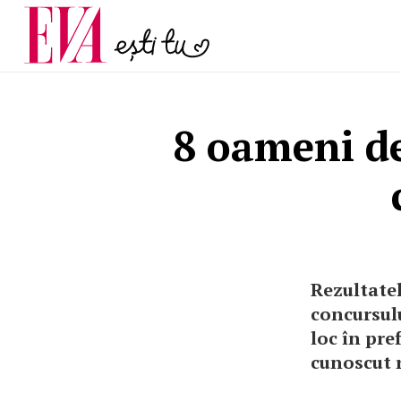
menopauză și când ar t
Carieră
la medic
Actualitate
8 oameni de
Rezultatel
concursulu
loc în pre
cunoscut 