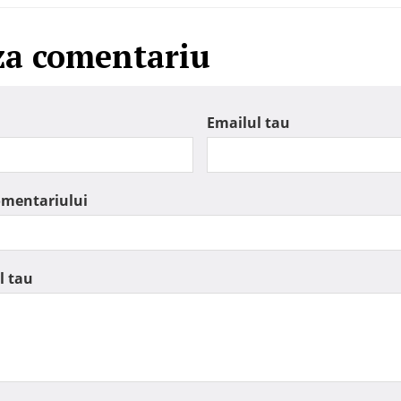
za comentariu
Emailul tau
omentariului
l tau