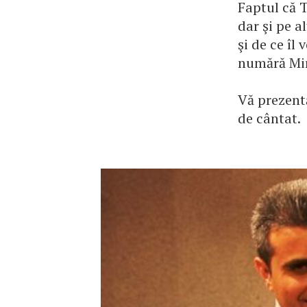
Faptul că T
dar şi pe a
şi de ce îl
numără Mirc
Vă prezent
de cântat.