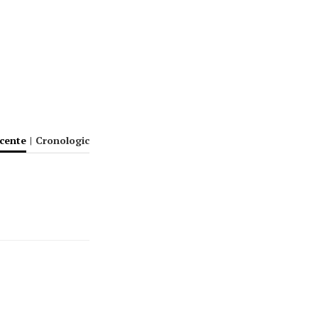
ecente
|
Cronologic