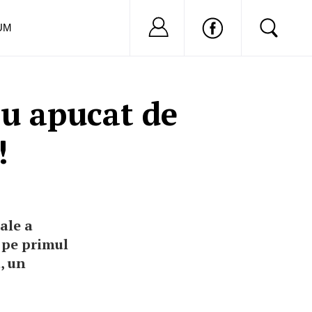
Nu ai cont?
Inregistreaza-
UM
au apucat de
!
ale a
 pe primul
, un