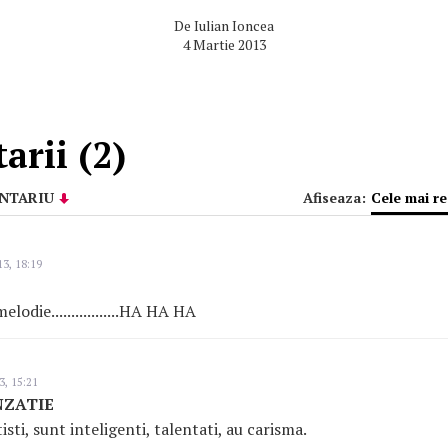
De
Iulian Ioncea
4 Martie 2013
rii (2)
NTARIU
Afiseaza:
Cele mai r
3, 18:19
lodie.................HA HA HA
3, 15:21
NZATIE
tisti, sunt inteligenti, talentati, au carisma.