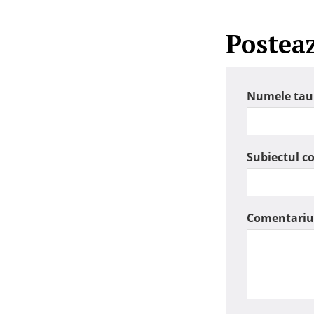
Postea
Numele tau
Subiectul c
Comentariu