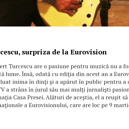
cescu, surpriza de la Eurovision
ert Turcescu are o pasiune pentru muzică nu a f
ă lume. Însă, odată cu ediţia din acest an a Eurov
luat inima în dinţi şi a apărut în public pentru a 
V a strâns în jurul său mai mulţi jurnalişti pasio
maţia Casa Presei. Alături de aceştia, el a reuşit s
 naţionale a Eurovisionului, care are loc pe 9 marti