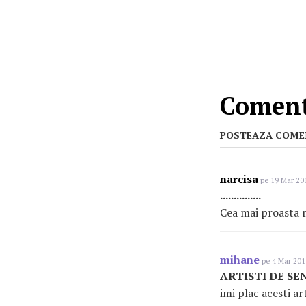
Comenta
POSTEAZA COME
narcisa
pe 19 Mar 201
...............
Cea mai proasta me
mihane
pe 4 Mar 201
ARTISTI DE SE
imi plac acesti ar