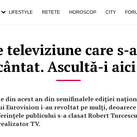
rebui să mergi
și 60 de ani. De ce te trezești mai des
pe măsură ce înaintezi în vârstă
LIFESTYLE
RETETE
HOROSCOP
CITY
FOR
 televiziune care s-
cântat. Ascultă-i aici
e din acest an din semifinalele ediţiei naţion
i Eurovision i-au revoltat pe mulţi, deoarece
ferinţele publicului s-a clasat Robert Turcescu
realizator TV.