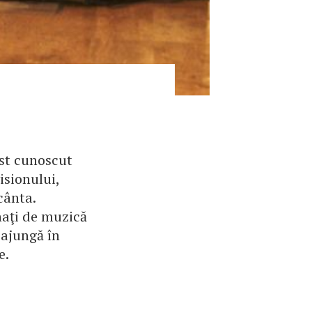
ost cunoscut
isionului,
cânta.
naţi de muzică
ă ajungă în
e.