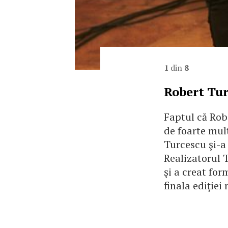
1
din
8
Robert Tur
Faptul că Rob
de foarte mult
Turcescu şi-a 
Realizatorul T
şi a creat for
finala ediţiei