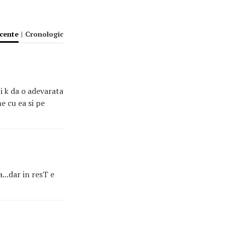
ecente
|
Cronologic
ti k da o adevarata
me cu ea si pe
...dar in resT e