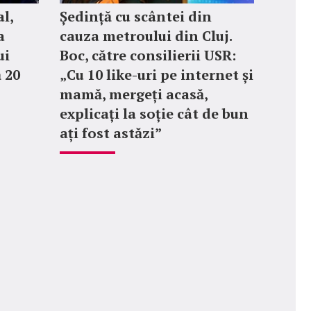
l,
Ședință cu scântei din
a
cauza metroului din Cluj.
ui
Boc, către consilierii USR:
 20
„Cu 10 like-uri pe internet și
mamă, mergeți acasă,
explicați la soție cât de bun
ați fost astăzi”