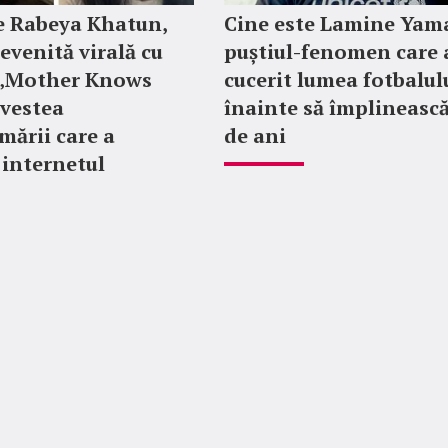
e Rabeya Khatun,
Cine este Lamine Yama
evenită virală cu
puștiul-fenomen care 
e „Mother Knows
cucerit lumea fotbalul
ovestea
înainte să împlinească
mării care a
de ani
 internetul