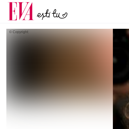
menopauză și când ar t
Carieră
la medic
Actualitate
© Copyright: