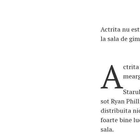
Actrita nu est
la sala de gi
A
ctrita
mearg
Starul
sot Ryan Phill
distribuita ni
foarte bine l
sala.