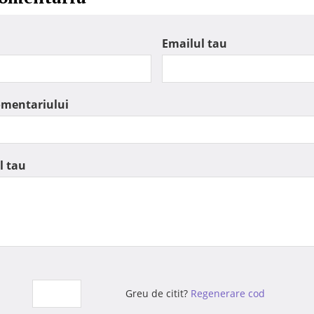
Emailul tau
omentariului
l tau
Greu de citit?
Regenerare cod