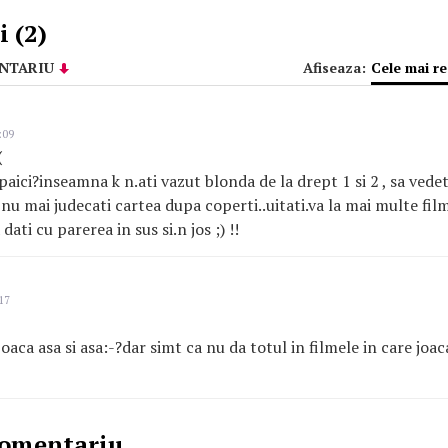
 (2)
NTARIU
Afiseaza:
Cele mai r
:09
(
paici?inseamna k n.ati vazut blonda de la drept 1 si 2 , sa vede
;) nu mai judecati cartea dupa coperti..uitati.va la mai multe fil
dati cu parerea in sus si.n jos ;) !!
17
joaca asa si asa:-?dar simt ca nu da totul in filmele in care joaca
comentariu