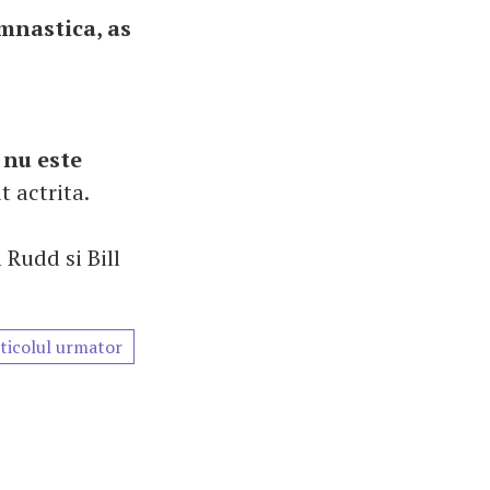
imnastica, as
 nu este
t actrita.
 Rudd si Bill
ticolul urmator