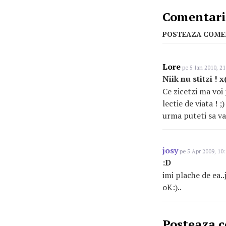
Comentarii
POSTEAZA COME
Lore
pe 5 Ian 2010, 21
Niik nu stitzi ! x
Ce zicetzi ma voi 
lectie de viata ! 
urma puteti sa va 
josy
pe 5 Apr 2009, 10:
:D
imi plache de ea..
oK:)..
Posteaza 