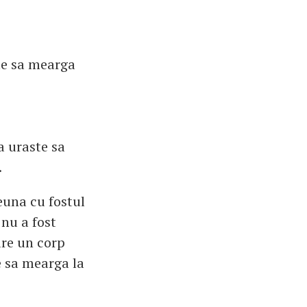
ste sa mearga
a uraste sa
.
euna cu fostul
 nu a fost
are un corp
e sa mearga la