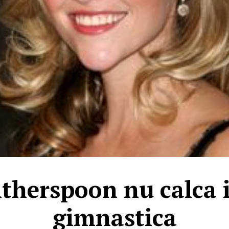
therspoon nu calca i
gimnastica