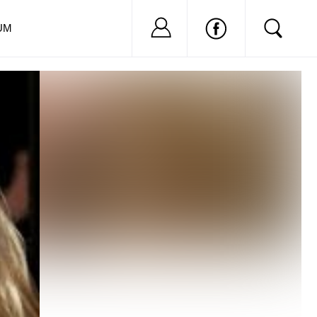
Nu ai cont?
Inregistreaza-
UM