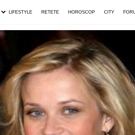
rebui să mergi
și 60 de ani. De ce te trezești mai des
pe măsură ce înaintezi în vârstă
LIFESTYLE
RETETE
HOROSCOP
CITY
FOR