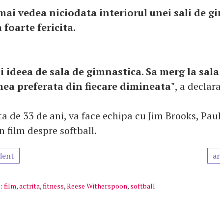
mai vedea niciodata interiorul unei sali de g
 foarte fericita.
i ideea de sala de gimnastica. Sa merg la sala
mea preferata din fiecare dimineata"
, a declara
ta de 33 de ani, va face echipa cu Jim Brooks, Paul
 film despre softball.
dent
ar
:
film
,
actrita
,
fitness
,
Reese Witherspoon
,
softball