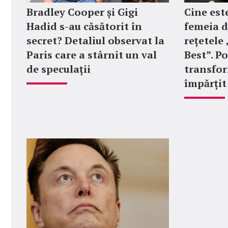
Bradley Cooper și Gigi
Cine est
Hadid s-au căsătorit în
femeia d
secret? Detaliul observat la
rețetel
Paris care a stârnit un val
Best”. P
de speculații
transfor
împărțit