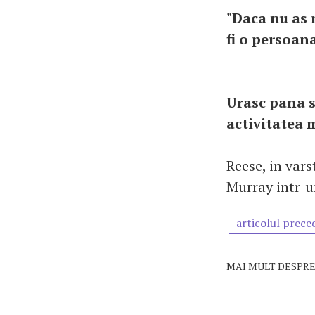
"Daca nu as 
fi o persoana
Urasc pana s
activitatea 
Reese, in vars
Murray intr-un
articolul prece
MAI MULT DESPRE