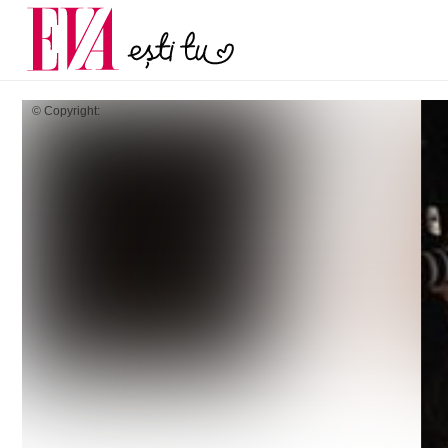
și 60 de ani. De ce te t
Carieră
pe măsură ce înaintez
Actualitate
© Copyright: