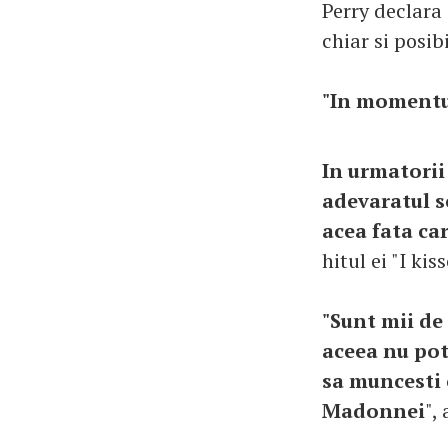
Perry declara 
chiar si posib
"In momentul
In urmatorii 
adevaratul s
acea fata car
hitul ei "I kiss
"Sunt mii de 
aceea nu pot 
sa muncesti 
Madonnei
",