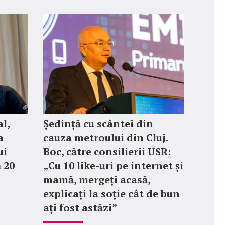
l,
Ședință cu scântei din
a
cauza metroului din Cluj.
ui
Boc, către consilierii USR:
 20
„Cu 10 like-uri pe internet și
mamă, mergeți acasă,
explicați la soție cât de bun
ați fost astăzi”