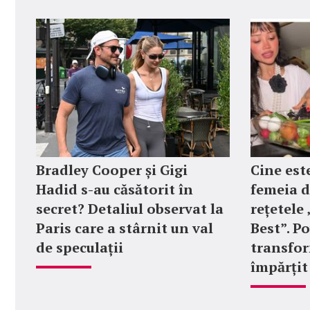
Bradley Cooper și Gigi
Cine est
Hadid s-au căsătorit în
femeia d
secret? Detaliul observat la
rețetel
Paris care a stârnit un val
Best”. P
de speculații
transfor
împărțit