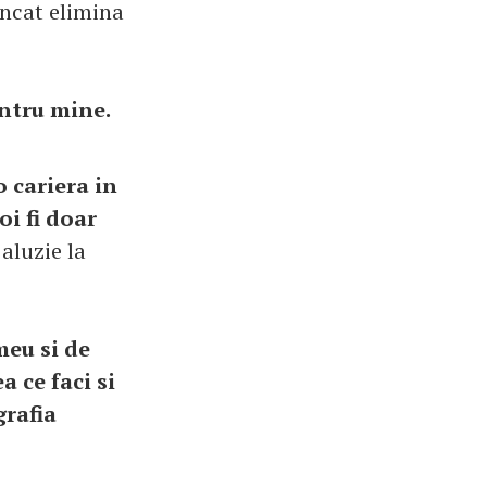
incat elimina
ntru mine.
o cariera in
oi fi doar
 aluzie la
meu si de
a ce faci si
grafia