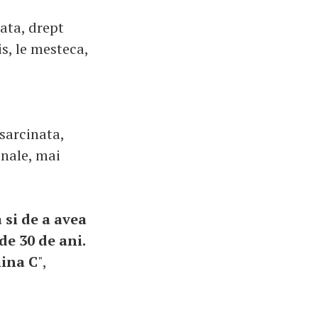
ata, drept
s, le mesteca,
sarcinata,
nale, mai
 si de a avea
de 30 de ani.
mina C
",