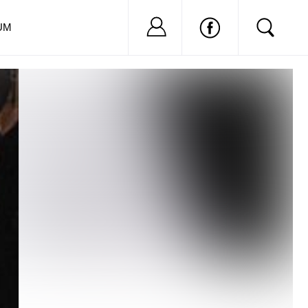
Nu ai cont?
Inregistreaza-
UM