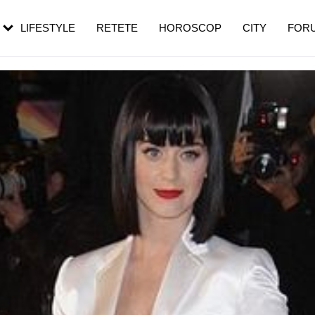
rezești mai des
Cât durează, cum te pregătești și cât
i în vârstă
de dureroasă este investigația
LIFESTYLE
RETETE
HOROSCOP
CITY
FOR