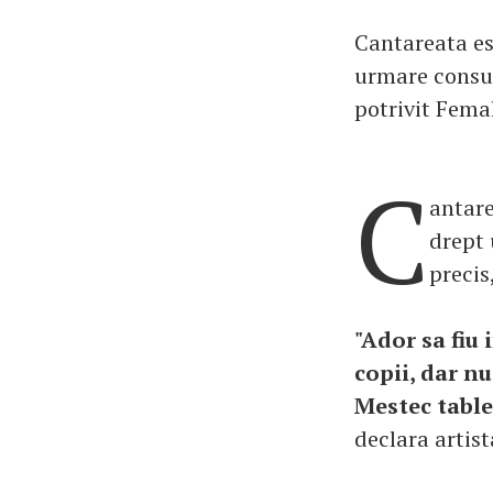
Cantareata es
urmare consum
potrivit Femal
C
antare
drept
precis
"Ador sa fiu 
copii, dar nu
Mestec table
declara artist