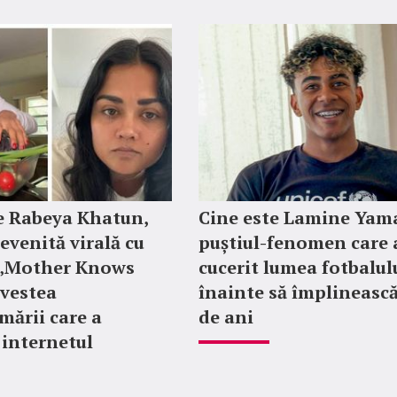
e Rabeya Khatun,
Cine este Lamine Yama
evenită virală cu
puștiul-fenomen care 
e „Mother Knows
cucerit lumea fotbalul
ovestea
înainte să împlinească
mării care a
de ani
 internetul