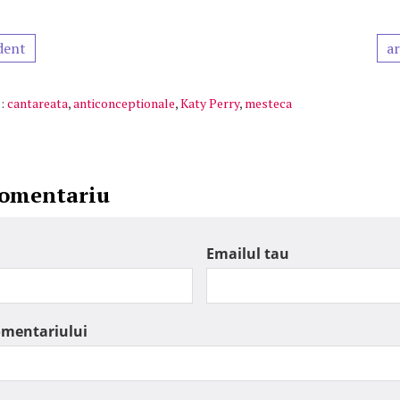
dent
ar
:
cantareata
,
anticonceptionale
,
Katy Perry
,
mesteca
comentariu
Emailul tau
omentariului