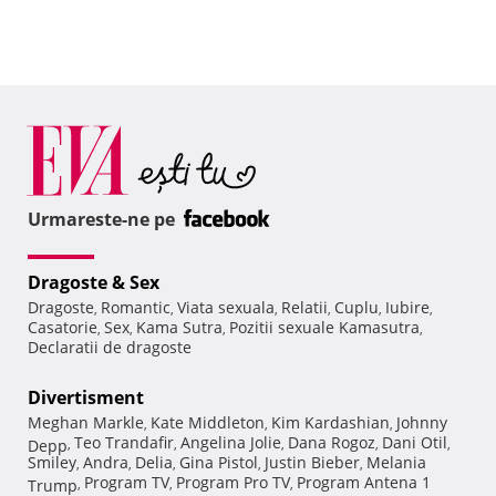
Urmareste-ne pe
Dragoste & Sex
Dragoste
Romantic
Viata sexuala
Relatii
Cuplu
Iubire
,
,
,
,
,
,
Casatorie
Sex
Kama Sutra
Pozitii sexuale Kamasutra
,
,
,
,
Declaratii de dragoste
Divertisment
Meghan Markle
Kate Middleton
Kim Kardashian
Johnny
,
,
,
Teo Trandafir
Angelina Jolie
Dana Rogoz
Dani Otil
Depp
,
,
,
,
,
Smiley
Andra
Delia
Gina Pistol
Justin Bieber
Melania
,
,
,
,
,
Program TV
Program Pro TV
Program Antena 1
Trump
,
,
,