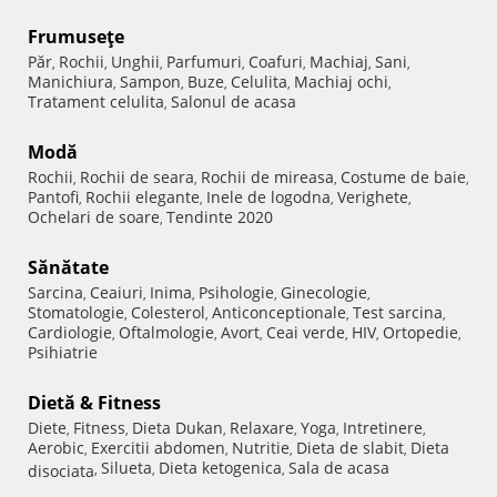
Frumuseţe
Păr
Rochii
Unghii
Parfumuri
Coafuri
Machiaj
Sani
,
,
,
,
,
,
,
Manichiura
Sampon
Buze
Celulita
Machiaj ochi
,
,
,
,
,
Tratament celulita
Salonul de acasa
,
Modă
Rochii
Rochii de seara
Rochii de mireasa
Costume de baie
,
,
,
,
Pantofi
Rochii elegante
Inele de logodna
Verighete
,
,
,
,
Ochelari de soare
Tendinte 2020
,
Sănătate
Sarcina
Ceaiuri
Inima
Psihologie
Ginecologie
,
,
,
,
,
Stomatologie
Colesterol
Anticonceptionale
Test sarcina
,
,
,
,
Cardiologie
Oftalmologie
Avort
Ceai verde
HIV
Ortopedie
,
,
,
,
,
,
Psihiatrie
Dietă & Fitness
Diete
Fitness
Dieta Dukan
Relaxare
Yoga
Intretinere
,
,
,
,
,
,
Aerobic
Exercitii abdomen
Nutritie
Dieta de slabit
Dieta
,
,
,
,
Silueta
Dieta ketogenica
Sala de acasa
disociata
,
,
,