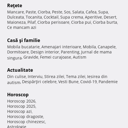
Reţete
Mancare
Paste
Ciorba
Peste
Sos
Salata
Cafea
Supa
,
,
,
,
,
,
,
,
Dulceata
Tocanita
Cocktail
Supa crema
Aperitive
Desert
,
,
,
,
,
,
Maioneza
Pilaf
Ciorba perisoare
Ciorba pui
Ciorba burta
,
,
,
,
,
Ce mancam azi
Casă şi familie
Mobila bucatarie
Amenajari interioare
Mobila
Canapele
,
,
,
,
Dormitoare
Design interior
Parenting
Jurnal de mama
,
,
,
Gravide
Femei curajoase
Autism
singura
,
,
,
Actualitate
Din culise
Interviu
Stirea zilei
Tema zilei
Iesirea din
,
,
,
,
Despărţiri celebre
Vesti Bune
Covid-19
Pandemie
autism
,
,
,
,
Horoscop
Horoscop 2026
,
Horoscop 2025
,
Horoscop azi
,
Horoscop dragoste
,
Horoscop chinezesc
,
Astrologie
,