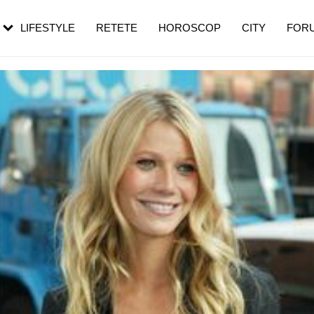
rezești mai des
Cât durează, cum te pregătești și cât
i în vârstă
de dureroasă este investigația
LIFESTYLE
RETETE
HOROSCOP
CITY
FOR