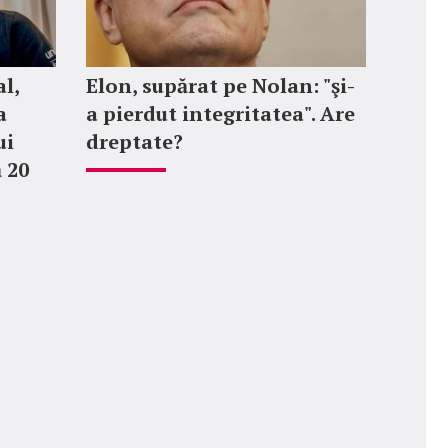
l,
Elon, supărat pe Nolan: "şi-
a
a pierdut integritatea". Are
ui
dreptate?
 20