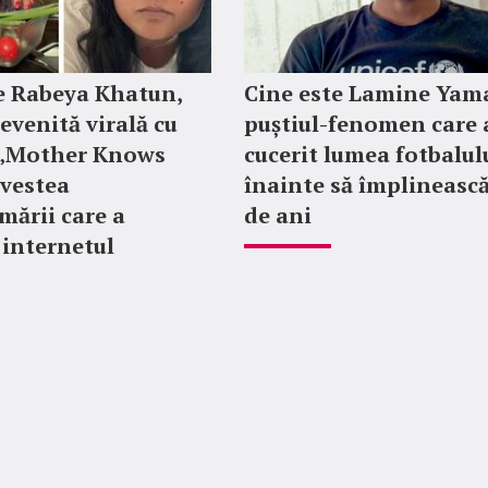
e Rabeya Khatun,
Cine este Lamine Yama
evenită virală cu
puștiul-fenomen care 
e „Mother Knows
cucerit lumea fotbalul
ovestea
înainte să împlinească
mării care a
de ani
 internetul