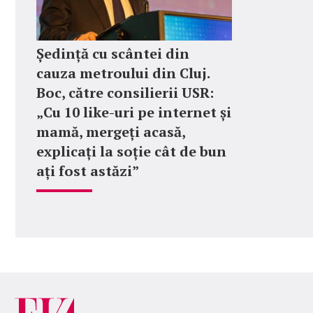
Ședință cu scântei din
cauza metroului din Cluj.
Boc, către consilierii USR:
„Cu 10 like-uri pe internet și
mamă, mergeți acasă,
explicați la soție cât de bun
ați fost astăzi”