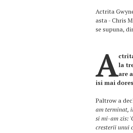
Actrita Gwynet
asta - Chris M
se supuna, di
A
ctrit
la tr
are 
isi mai dore
Paltrow a dec
am terminat, in
si mi-am zis: '
cresterii unui c