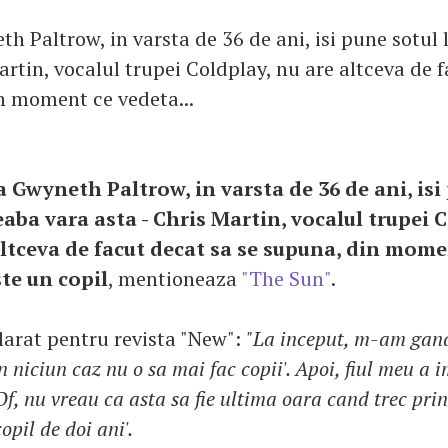
h Paltrow, in varsta de 36 de ani, isi pune sotul 
artin, vocalul trupei Coldplay, nu are altceva de 
n moment ce vedeta...
a Gwyneth Paltrow, in varsta de 36 de ani, isi
eaba vara asta - Chris Martin, vocalul trupei 
altceva de facut decat sa se supuna, din mome
ste un copil
, mentioneaza
"The Sun"
.
larat pentru revista "New":
"La inceput, m-am gandi
 niciun caz nu o sa mai fac copii'. Apoi, fiul meu a i
Of, nu vreau ca asta sa fie ultima oara cand trec pri
opil de doi ani'.