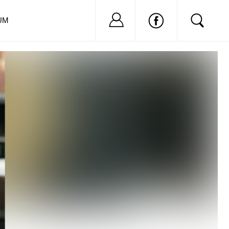
Nu ai cont?
Inregistreaza-
UM