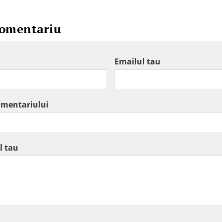
comentariu
Emailul tau
omentariului
l tau