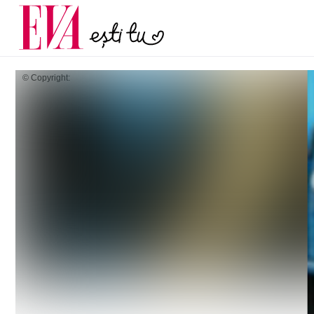
și 60 de ani. De ce te t
Carieră
pe măsură ce înaintez
Actualitate
© Copyright: