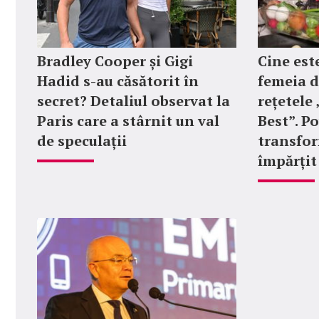
Bradley Cooper și Gigi
Cine est
Hadid s-au căsătorit în
femeia d
secret? Detaliul observat la
rețetel
Paris care a stârnit un val
Best”. P
de speculații
transfor
împărțit