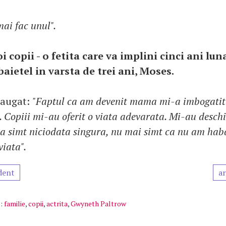
mai fac unul".
i copii - o fetita care va implini cinci ani lun
baietel in varsta de trei ani, Moses.
daugat:
"Faptul ca am devenit mama mi-a imbogatit 
. Copiii mi-au oferit o viata adevarata. Mi-au deschi
a simt niciodata singura, nu mai simt ca nu am haba
viata".
dent
ar
:
familie
,
copii
,
actrita
,
Gwyneth Paltrow