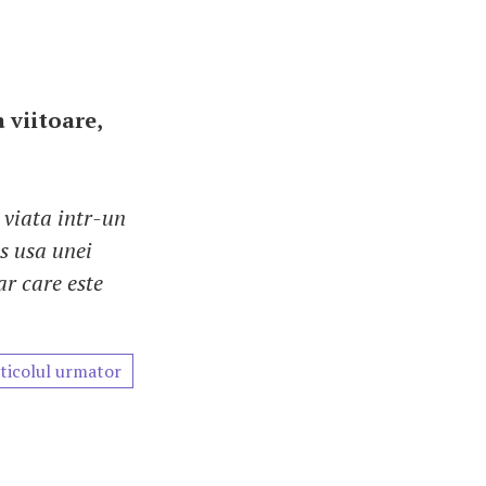
a viitoare,
viata intr-un
s usa unei
r care este
ticolul urmator