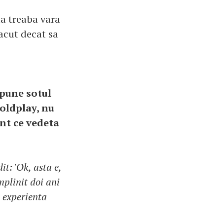
la treaba vara
facut decat sa
 pune sotul
Coldplay, nu
nt ce vedeta
t: 'Ok, asta e,
mplinit doi ani
n experienta