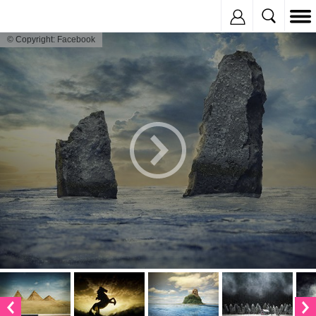
Inregistreaza
© Copyright: Facebook