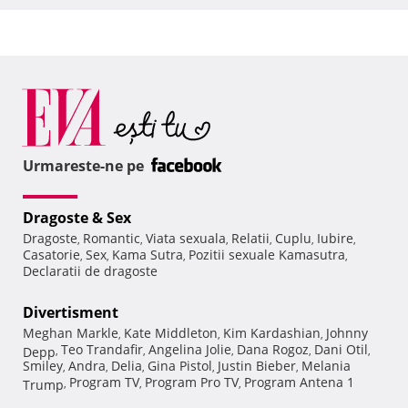
Urmareste-ne pe
Dragoste & Sex
Dragoste
Romantic
Viata sexuala
Relatii
Cuplu
Iubire
,
,
,
,
,
,
Casatorie
Sex
Kama Sutra
Pozitii sexuale Kamasutra
,
,
,
,
Declaratii de dragoste
Divertisment
Meghan Markle
Kate Middleton
Kim Kardashian
Johnny
,
,
,
Teo Trandafir
Angelina Jolie
Dana Rogoz
Dani Otil
Depp
,
,
,
,
,
Smiley
Andra
Delia
Gina Pistol
Justin Bieber
Melania
,
,
,
,
,
Program TV
Program Pro TV
Program Antena 1
Trump
,
,
,