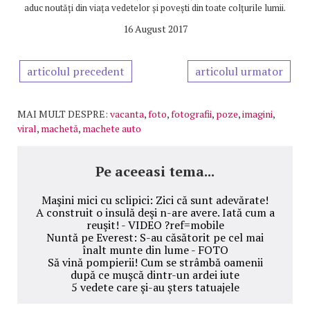
aduc noutăți din viața vedetelor și povești din toate colțurile lumii.
16 August 2017
articolul precedent
articolul urmator
MAI MULT DESPRE:
vacanta
,
foto
,
fotografii
,
poze
,
imagini
,
viral
,
machetă
,
machete auto
Pe aceeasi tema...
Maşini mici cu sclipici: Zici că sunt adevărate!
A construit o insulă deşi n-are avere. Iată cum a
reuşit! - VIDEO ?ref=mobile
Nuntă pe Everest: S-au căsătorit pe cel mai
înalt munte din lume - FOTO
Să vină pompierii! Cum se strâmbă oamenii
după ce muşcă dintr-un ardei iute
5 vedete care şi-au şters tatuajele