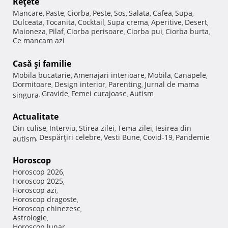
Reţete
Mancare
Paste
Ciorba
Peste
Sos
Salata
Cafea
Supa
,
,
,
,
,
,
,
,
Dulceata
Tocanita
Cocktail
Supa crema
Aperitive
Desert
,
,
,
,
,
,
Maioneza
Pilaf
Ciorba perisoare
Ciorba pui
Ciorba burta
,
,
,
,
,
Ce mancam azi
Casă şi familie
Mobila bucatarie
Amenajari interioare
Mobila
Canapele
,
,
,
,
Dormitoare
Design interior
Parenting
Jurnal de mama
,
,
,
Gravide
Femei curajoase
Autism
singura
,
,
,
Actualitate
Din culise
Interviu
Stirea zilei
Tema zilei
Iesirea din
,
,
,
,
Despărţiri celebre
Vesti Bune
Covid-19
Pandemie
autism
,
,
,
,
Horoscop
Horoscop 2026
,
Horoscop 2025
,
Horoscop azi
,
Horoscop dragoste
,
Horoscop chinezesc
,
Astrologie
,
Horoscop lunar
,