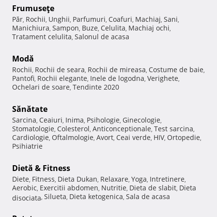
Frumuseţe
Păr
Rochii
Unghii
Parfumuri
Coafuri
Machiaj
Sani
,
,
,
,
,
,
,
Manichiura
Sampon
Buze
Celulita
Machiaj ochi
,
,
,
,
,
Tratament celulita
Salonul de acasa
,
Modă
Rochii
Rochii de seara
Rochii de mireasa
Costume de baie
,
,
,
,
Pantofi
Rochii elegante
Inele de logodna
Verighete
,
,
,
,
Ochelari de soare
Tendinte 2020
,
Sănătate
Sarcina
Ceaiuri
Inima
Psihologie
Ginecologie
,
,
,
,
,
Stomatologie
Colesterol
Anticonceptionale
Test sarcina
,
,
,
,
Cardiologie
Oftalmologie
Avort
Ceai verde
HIV
Ortopedie
,
,
,
,
,
,
Psihiatrie
Dietă & Fitness
Diete
Fitness
Dieta Dukan
Relaxare
Yoga
Intretinere
,
,
,
,
,
,
Aerobic
Exercitii abdomen
Nutritie
Dieta de slabit
Dieta
,
,
,
,
Silueta
Dieta ketogenica
Sala de acasa
disociata
,
,
,