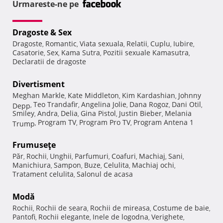
Urmareste-ne pe
Dragoste & Sex
Dragoste
Romantic
Viata sexuala
Relatii
Cuplu
Iubire
,
,
,
,
,
,
Casatorie
Sex
Kama Sutra
Pozitii sexuale Kamasutra
,
,
,
,
Declaratii de dragoste
Divertisment
Meghan Markle
Kate Middleton
Kim Kardashian
Johnny
,
,
,
Teo Trandafir
Angelina Jolie
Dana Rogoz
Dani Otil
Depp
,
,
,
,
,
Smiley
Andra
Delia
Gina Pistol
Justin Bieber
Melania
,
,
,
,
,
Program TV
Program Pro TV
Program Antena 1
Trump
,
,
,
Frumuseţe
Păr
Rochii
Unghii
Parfumuri
Coafuri
Machiaj
Sani
,
,
,
,
,
,
,
Manichiura
Sampon
Buze
Celulita
Machiaj ochi
,
,
,
,
,
Tratament celulita
Salonul de acasa
,
Modă
Rochii
Rochii de seara
Rochii de mireasa
Costume de baie
,
,
,
,
Pantofi
Rochii elegante
Inele de logodna
Verighete
,
,
,
,