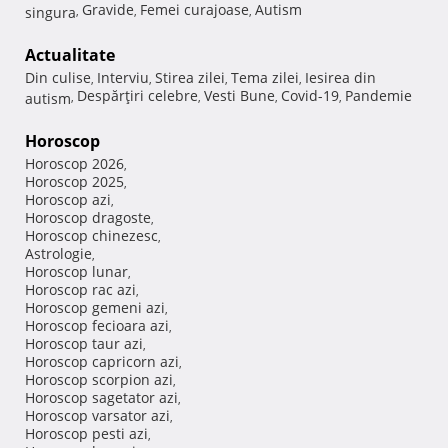
Gravide
Femei curajoase
Autism
singura
,
,
,
Actualitate
Din culise
Interviu
Stirea zilei
Tema zilei
Iesirea din
,
,
,
,
Despărţiri celebre
Vesti Bune
Covid-19
Pandemie
autism
,
,
,
,
Horoscop
Horoscop 2026
,
Horoscop 2025
,
Horoscop azi
,
Horoscop dragoste
,
Horoscop chinezesc
,
Astrologie
,
Horoscop lunar
,
Horoscop rac azi
,
Horoscop gemeni azi
,
Horoscop fecioara azi
,
Horoscop taur azi
,
Horoscop capricorn azi
,
Horoscop scorpion azi
,
Horoscop sagetator azi
,
Horoscop varsator azi
,
Horoscop pesti azi
,