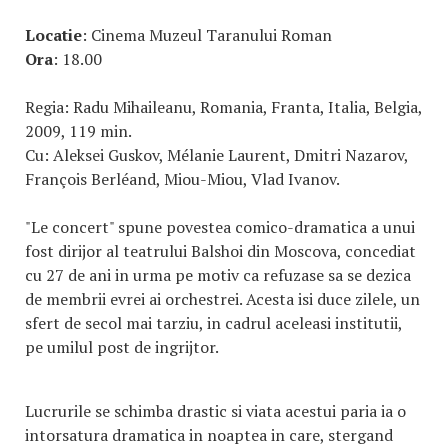
Locatie
: Cinema Muzeul Taranului Roman
Ora
: 18.00
Regia: Radu Mihaileanu, Romania, Franta, Italia, Belgia,
2009, 119 min.
Cu: Aleksei Guskov, Mélanie Laurent, Dmitri Nazarov,
François Berléand, Miou-Miou, Vlad Ivanov.
"Le concert" spune povestea comico-dramatica a unui
fost dirijor al teatrului Balshoi din Moscova, concediat
cu 27 de ani in urma pe motiv ca refuzase sa se dezica
de membrii evrei ai orchestrei. Acesta isi duce zilele, un
sfert de secol mai tarziu, in cadrul aceleasi institutii,
pe umilul post de ingrijtor.
Lucrurile se schimba drastic si viata acestui paria ia o
intorsatura dramatica in noaptea in care, stergand