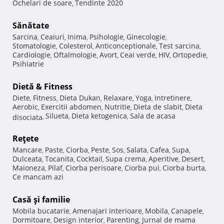
Ochelari de soare
Tendinte 2020
,
Sănătate
Sarcina
Ceaiuri
Inima
Psihologie
Ginecologie
,
,
,
,
,
Stomatologie
Colesterol
Anticonceptionale
Test sarcina
,
,
,
,
Cardiologie
Oftalmologie
Avort
Ceai verde
HIV
Ortopedie
,
,
,
,
,
,
Psihiatrie
Dietă & Fitness
Diete
Fitness
Dieta Dukan
Relaxare
Yoga
Intretinere
,
,
,
,
,
,
Aerobic
Exercitii abdomen
Nutritie
Dieta de slabit
Dieta
,
,
,
,
Silueta
Dieta ketogenica
Sala de acasa
disociata
,
,
,
Reţete
Mancare
Paste
Ciorba
Peste
Sos
Salata
Cafea
Supa
,
,
,
,
,
,
,
,
Dulceata
Tocanita
Cocktail
Supa crema
Aperitive
Desert
,
,
,
,
,
,
Maioneza
Pilaf
Ciorba perisoare
Ciorba pui
Ciorba burta
,
,
,
,
,
Ce mancam azi
Casă şi familie
Mobila bucatarie
Amenajari interioare
Mobila
Canapele
,
,
,
,
Dormitoare
Design interior
Parenting
Jurnal de mama
,
,
,