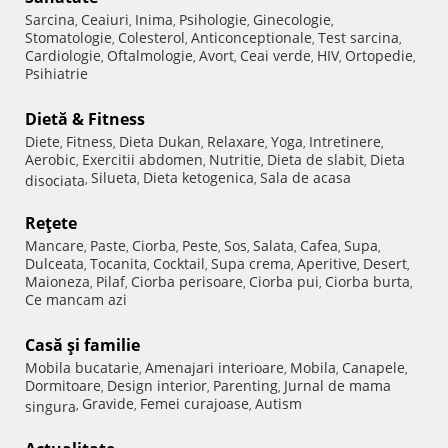
Sarcina
Ceaiuri
Inima
Psihologie
Ginecologie
,
,
,
,
,
Stomatologie
Colesterol
Anticonceptionale
Test sarcina
,
,
,
,
Cardiologie
Oftalmologie
Avort
Ceai verde
HIV
Ortopedie
,
,
,
,
,
,
Psihiatrie
Dietă & Fitness
Diete
Fitness
Dieta Dukan
Relaxare
Yoga
Intretinere
,
,
,
,
,
,
Aerobic
Exercitii abdomen
Nutritie
Dieta de slabit
Dieta
,
,
,
,
Silueta
Dieta ketogenica
Sala de acasa
disociata
,
,
,
Reţete
Mancare
Paste
Ciorba
Peste
Sos
Salata
Cafea
Supa
,
,
,
,
,
,
,
,
Dulceata
Tocanita
Cocktail
Supa crema
Aperitive
Desert
,
,
,
,
,
,
Maioneza
Pilaf
Ciorba perisoare
Ciorba pui
Ciorba burta
,
,
,
,
,
Ce mancam azi
Casă şi familie
Mobila bucatarie
Amenajari interioare
Mobila
Canapele
,
,
,
,
Dormitoare
Design interior
Parenting
Jurnal de mama
,
,
,
Gravide
Femei curajoase
Autism
singura
,
,
,