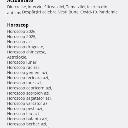
Actualitate
Din culise
Interviu
Stirea zilei
Tema zilei
Iesirea din
,
,
,
,
Despărţiri celebre
Vesti Bune
Covid-19
Pandemie
autism
,
,
,
,
Horoscop
Horoscop 2026
,
Horoscop 2025
,
Horoscop azi
,
Horoscop dragoste
,
Horoscop chinezesc
,
Astrologie
,
Horoscop lunar
,
Horoscop rac azi
,
Horoscop gemeni azi
,
Horoscop fecioara azi
,
Horoscop taur azi
,
Horoscop capricorn azi
,
Horoscop scorpion azi
,
Horoscop sagetator azi
,
Horoscop varsator azi
,
Horoscop pesti azi
,
Horoscop leu azi
,
Horoscop balanta azi
,
Horoscop berbec azi
,