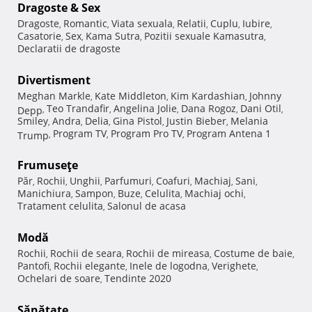
Dragoste & Sex
Dragoste
Romantic
Viata sexuala
Relatii
Cuplu
Iubire
,
,
,
,
,
,
Casatorie
Sex
Kama Sutra
Pozitii sexuale Kamasutra
,
,
,
,
Declaratii de dragoste
Divertisment
Meghan Markle
Kate Middleton
Kim Kardashian
Johnny
,
,
,
Teo Trandafir
Angelina Jolie
Dana Rogoz
Dani Otil
Depp
,
,
,
,
,
Smiley
Andra
Delia
Gina Pistol
Justin Bieber
Melania
,
,
,
,
,
Program TV
Program Pro TV
Program Antena 1
Trump
,
,
,
Frumuseţe
Păr
Rochii
Unghii
Parfumuri
Coafuri
Machiaj
Sani
,
,
,
,
,
,
,
Manichiura
Sampon
Buze
Celulita
Machiaj ochi
,
,
,
,
,
Tratament celulita
Salonul de acasa
,
Modă
Rochii
Rochii de seara
Rochii de mireasa
Costume de baie
,
,
,
,
Pantofi
Rochii elegante
Inele de logodna
Verighete
,
,
,
,
Ochelari de soare
Tendinte 2020
,
Sănătate