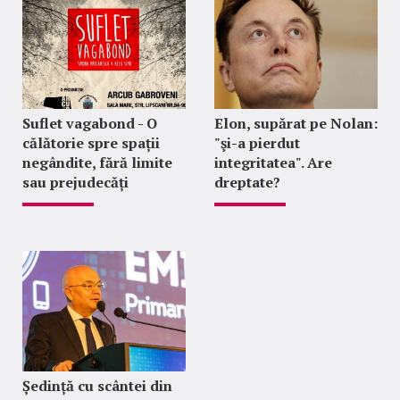
Suflet vagabond - O
Elon, supărat pe Nolan:
călătorie spre spații
"şi-a pierdut
negândite, fără limite
integritatea". Are
sau prejudecăți
dreptate?
Ședință cu scântei din