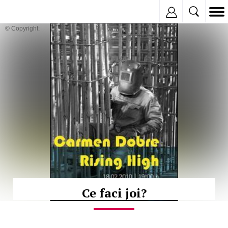
Inregistreaza
© Copyright:
Ce faci joi?