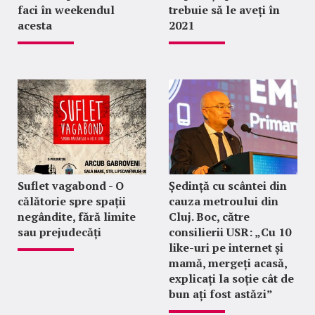
faci în weekendul
trebuie să le aveți în
acesta
2021
Suflet vagabond - O
Ședință cu scântei din
călătorie spre spații
cauza metroului din
negândite, fără limite
Cluj. Boc, către
sau prejudecăți
consilierii USR: „Cu 10
like-uri pe internet și
mamă, mergeți acasă,
explicați la soție cât de
bun ați fost astăzi”