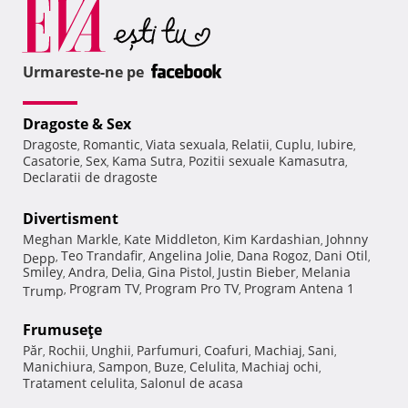
Urmareste-ne pe
Dragoste & Sex
Dragoste
Romantic
Viata sexuala
Relatii
Cuplu
Iubire
,
,
,
,
,
,
Casatorie
Sex
Kama Sutra
Pozitii sexuale Kamasutra
,
,
,
,
Declaratii de dragoste
Divertisment
Meghan Markle
Kate Middleton
Kim Kardashian
Johnny
,
,
,
Teo Trandafir
Angelina Jolie
Dana Rogoz
Dani Otil
Depp
,
,
,
,
,
Smiley
Andra
Delia
Gina Pistol
Justin Bieber
Melania
,
,
,
,
,
Program TV
Program Pro TV
Program Antena 1
Trump
,
,
,
Frumuseţe
Păr
Rochii
Unghii
Parfumuri
Coafuri
Machiaj
Sani
,
,
,
,
,
,
,
Manichiura
Sampon
Buze
Celulita
Machiaj ochi
,
,
,
,
,
Tratament celulita
Salonul de acasa
,