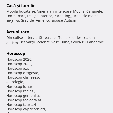
Casă şi familie
Mobila bucatarie
Amenajari interioare
Mobila
Canapele
,
,
,
,
Dormitoare
Design interior
Parenting
Jurnal de mama
,
,
,
Gravide
Femei curajoase
Autism
singura
,
,
,
Actualitate
Din culise
Interviu
Stirea zilei
Tema zilei
Iesirea din
,
,
,
,
Despărţiri celebre
Vesti Bune
Covid-19
Pandemie
autism
,
,
,
,
Horoscop
Horoscop 2026
,
Horoscop 2025
,
Horoscop azi
,
Horoscop dragoste
,
Horoscop chinezesc
,
Astrologie
,
Horoscop lunar
,
Horoscop rac azi
,
Horoscop gemeni azi
,
Horoscop fecioara azi
,
Horoscop taur azi
,
Horoscop capricorn azi
,