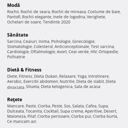
Modă
Rochii
Rochii de seara
Rochii de mireasa
Costume de baie
,
,
,
,
Pantofi
Rochii elegante
Inele de logodna
Verighete
,
,
,
,
Ochelari de soare
Tendinte 2020
,
Sănătate
Sarcina
Ceaiuri
Inima
Psihologie
Ginecologie
,
,
,
,
,
Stomatologie
Colesterol
Anticonceptionale
Test sarcina
,
,
,
,
Cardiologie
Oftalmologie
Avort
Ceai verde
HIV
Ortopedie
,
,
,
,
,
,
Psihiatrie
Dietă & Fitness
Diete
Fitness
Dieta Dukan
Relaxare
Yoga
Intretinere
,
,
,
,
,
,
Aerobic
Exercitii abdomen
Nutritie
Dieta de slabit
Dieta
,
,
,
,
Silueta
Dieta ketogenica
Sala de acasa
disociata
,
,
,
Reţete
Mancare
Paste
Ciorba
Peste
Sos
Salata
Cafea
Supa
,
,
,
,
,
,
,
,
Dulceata
Tocanita
Cocktail
Supa crema
Aperitive
Desert
,
,
,
,
,
,
Maioneza
Pilaf
Ciorba perisoare
Ciorba pui
Ciorba burta
,
,
,
,
,
Ce mancam azi