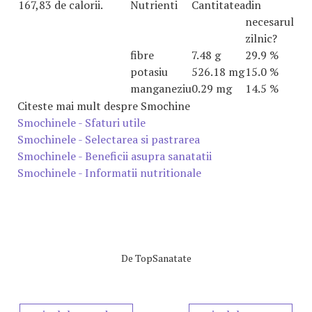
167,83 de calorii.
Nutrienti
Cantitatea
din
necesarul
zilnic?
fibre
7.48 g
29.9 %
potasiu
526.18 mg
15.0 %
manganeziu
0.29 mg
14.5 %
Citeste mai mult despre Smochine
Smochinele - Sfaturi utile
Smochinele - Selectarea si pastrarea
Smochinele - Beneficii asupra sanatatii
Smochinele - Informatii nutritionale
De
TopSanatate