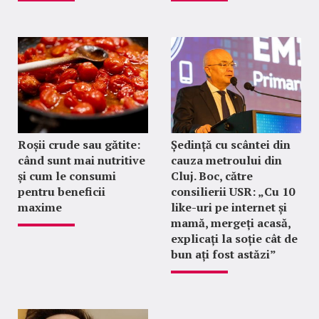
Roșii crude sau gătite:
Ședință cu scântei din
când sunt mai nutritive
cauza metroului din
și cum le consumi
Cluj. Boc, către
pentru beneficii
consilierii USR: „Cu 10
maxime
like-uri pe internet și
mamă, mergeți acasă,
explicați la soție cât de
bun ați fost astăzi”