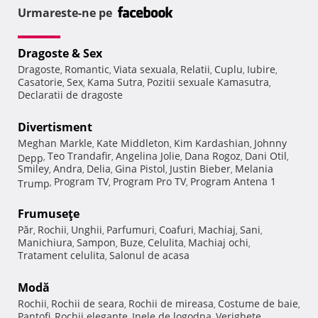
Urmareste-ne pe
Dragoste & Sex
Dragoste
Romantic
Viata sexuala
Relatii
Cuplu
Iubire
,
,
,
,
,
,
Casatorie
Sex
Kama Sutra
Pozitii sexuale Kamasutra
,
,
,
,
Declaratii de dragoste
Divertisment
Meghan Markle
Kate Middleton
Kim Kardashian
Johnny
,
,
,
Teo Trandafir
Angelina Jolie
Dana Rogoz
Dani Otil
Depp
,
,
,
,
,
Smiley
Andra
Delia
Gina Pistol
Justin Bieber
Melania
,
,
,
,
,
Program TV
Program Pro TV
Program Antena 1
Trump
,
,
,
Frumuseţe
Păr
Rochii
Unghii
Parfumuri
Coafuri
Machiaj
Sani
,
,
,
,
,
,
,
Manichiura
Sampon
Buze
Celulita
Machiaj ochi
,
,
,
,
,
Tratament celulita
Salonul de acasa
,
Modă
Rochii
Rochii de seara
Rochii de mireasa
Costume de baie
,
,
,
,
Pantofi
Rochii elegante
Inele de logodna
Verighete
,
,
,
,