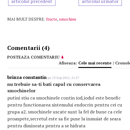
articolul precedent
articolul urmator
MAI MULT DESPRE:
fructe
,
smochine
Comentarii (4)
POSTEAZA COMENTARIU
Afiseaza:
Cele mai recente
|
Cronol
brinza constantin
pe 13 Sep 2011, 21:27
nu trebuie sa-ti bati capul cu conservarea
smochinelor
putini stiu ca smochinele contin iod,iodul este benefic
pentru functionarea sistemului endocrin pentru cei cu
grupa a2. smochinele uscate sunt la fel de bune ca cele
proaspete,secretul este sa fie puse la inmuiat de seara
pentru dimineata pentru a se hidrata