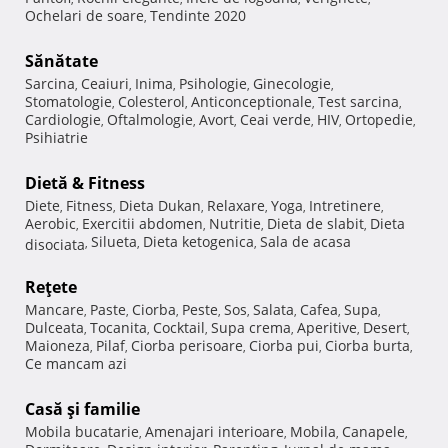
Ochelari de soare
Tendinte 2020
,
Sănătate
Sarcina
Ceaiuri
Inima
Psihologie
Ginecologie
,
,
,
,
,
Stomatologie
Colesterol
Anticonceptionale
Test sarcina
,
,
,
,
Cardiologie
Oftalmologie
Avort
Ceai verde
HIV
Ortopedie
,
,
,
,
,
,
Psihiatrie
Dietă & Fitness
Diete
Fitness
Dieta Dukan
Relaxare
Yoga
Intretinere
,
,
,
,
,
,
Aerobic
Exercitii abdomen
Nutritie
Dieta de slabit
Dieta
,
,
,
,
Silueta
Dieta ketogenica
Sala de acasa
disociata
,
,
,
Reţete
Mancare
Paste
Ciorba
Peste
Sos
Salata
Cafea
Supa
,
,
,
,
,
,
,
,
Dulceata
Tocanita
Cocktail
Supa crema
Aperitive
Desert
,
,
,
,
,
,
Maioneza
Pilaf
Ciorba perisoare
Ciorba pui
Ciorba burta
,
,
,
,
,
Ce mancam azi
Casă şi familie
Mobila bucatarie
Amenajari interioare
Mobila
Canapele
,
,
,
,