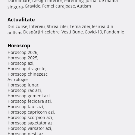
Dormitoare
Design interior
Parenting
Jurnal de mama
,
,
,
Gravide
Femei curajoase
Autism
singura
,
,
,
Actualitate
Din culise
Interviu
Stirea zilei
Tema zilei
Iesirea din
,
,
,
,
Despărţiri celebre
Vesti Bune
Covid-19
Pandemie
autism
,
,
,
,
Horoscop
Horoscop 2026
,
Horoscop 2025
,
Horoscop azi
,
Horoscop dragoste
,
Horoscop chinezesc
,
Astrologie
,
Horoscop lunar
,
Horoscop rac azi
,
Horoscop gemeni azi
,
Horoscop fecioara azi
,
Horoscop taur azi
,
Horoscop capricorn azi
,
Horoscop scorpion azi
,
Horoscop sagetator azi
,
Horoscop varsator azi
,
Horoscop pesti azi
,