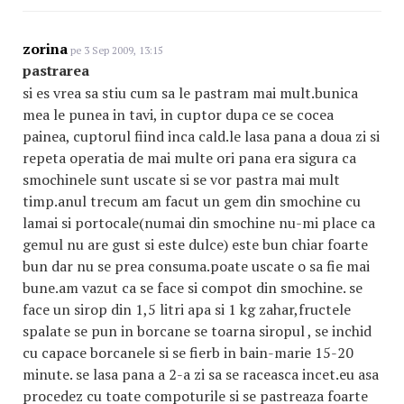
zorina
pe 3 Sep 2009, 13:15
pastrarea
si es vrea sa stiu cum sa le pastram mai mult.bunica
mea le punea in tavi, in cuptor dupa ce se cocea
painea, cuptorul fiind inca cald.le lasa pana a doua zi si
repeta operatia de mai multe ori pana era sigura ca
smochinele sunt uscate si se vor pastra mai mult
timp.anul trecum am facut un gem din smochine cu
lamai si portocale(numai din smochine nu-mi place ca
gemul nu are gust si este dulce) este bun chiar foarte
bun dar nu se prea consuma.poate uscate o sa fie mai
bune.am vazut ca se face si compot din smochine. se
face un sirop din 1,5 litri apa si 1 kg zahar,fructele
spalate se pun in borcane se toarna siropul , se inchid
cu capace borcanele si se fierb in bain-marie 15-20
minute. se lasa pana a 2-a zi sa se raceasca incet.eu asa
procedez cu toate compoturile si se pastreaza foarte