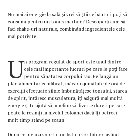
Nu mai ai energie la sală şi vrei să ştii ce băuturi poţi să
consumi pentru un tonus mai bun? Descoperă cum să
faci shake-uri naturale, combinând ingredientele cele
mai potrivite!
U
n program regulat de sport este unul dintre
cele mai importante lucruri pe care le poţi face
pentru sănătatea corpului tău. Pe lângă un
plan alimentar echilibrat, măcar o jumătate de oră de
exerciţii efectuate zilnic îmbunătăţesc tonsului, starea
de spirit, întăresc musculatura, îţi asigură mai multă
energie şi te ajută să ameliorezi diverse dureri pe care
poate le resimţi la nivelul coloanei dacă îţi petreci
mult timp stând pe scaun.
După ce incluzi sportul pe lista priorităţilor, având