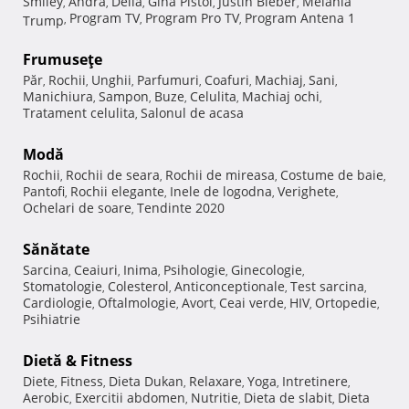
Smiley
Andra
Delia
Gina Pistol
Justin Bieber
Melania
,
,
,
,
,
Program TV
Program Pro TV
Program Antena 1
Trump
,
,
,
Frumuseţe
Păr
Rochii
Unghii
Parfumuri
Coafuri
Machiaj
Sani
,
,
,
,
,
,
,
Manichiura
Sampon
Buze
Celulita
Machiaj ochi
,
,
,
,
,
Tratament celulita
Salonul de acasa
,
Modă
Rochii
Rochii de seara
Rochii de mireasa
Costume de baie
,
,
,
,
Pantofi
Rochii elegante
Inele de logodna
Verighete
,
,
,
,
Ochelari de soare
Tendinte 2020
,
Sănătate
Sarcina
Ceaiuri
Inima
Psihologie
Ginecologie
,
,
,
,
,
Stomatologie
Colesterol
Anticonceptionale
Test sarcina
,
,
,
,
Cardiologie
Oftalmologie
Avort
Ceai verde
HIV
Ortopedie
,
,
,
,
,
,
Psihiatrie
Dietă & Fitness
Diete
Fitness
Dieta Dukan
Relaxare
Yoga
Intretinere
,
,
,
,
,
,
Aerobic
Exercitii abdomen
Nutritie
Dieta de slabit
Dieta
,
,
,
,