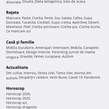
Silueta
Dieta ketogenica
Sala de acasa
disociata
,
,
,
Reţete
Mancare
Paste
Ciorba
Peste
Sos
Salata
Cafea
Supa
,
,
,
,
,
,
,
,
Dulceata
Tocanita
Cocktail
Supa crema
Aperitive
Desert
,
,
,
,
,
,
Maioneza
Pilaf
Ciorba perisoare
Ciorba pui
Ciorba burta
,
,
,
,
,
Ce mancam azi
Casă şi familie
Mobila bucatarie
Amenajari interioare
Mobila
Canapele
,
,
,
,
Dormitoare
Design interior
Parenting
Jurnal de mama
,
,
,
Gravide
Femei curajoase
Autism
singura
,
,
,
Actualitate
Din culise
Interviu
Stirea zilei
Tema zilei
Iesirea din
,
,
,
,
Despărţiri celebre
Vesti Bune
Covid-19
Pandemie
autism
,
,
,
,
Horoscop
Horoscop 2026
,
Horoscop 2025
,
Horoscop azi
,
Horoscop dragoste
,