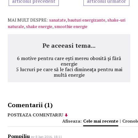
articolul precedent
articolul urmator
MAI MULT DESPRE:
sanatate
,
bauturi energizante
,
shake-uri
naturale
,
shake energie
,
smoothie energie
Pe aceeasi tema...
6 motive pentru care eşti mereu obosită şi fără
energie
5 lucruri pe care să le faci dimineaţa pentru mai
multă energie
Comentarii (1)
POSTEAZA COMENTARIU
Afiseaza:
Cele mai recente
|
Cronol
Pompiliu
pe 8 Iun 2016, 18:11