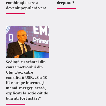
combinația care a
dreptate?
devenit populară vara
Ședință cu scântei din
cauza metroului din
Cluj. Boc, către
consilierii USR: „Cu 10
like-uri pe internet și
mamă, mergeți acasă,
explicați la soție cât de
bun ați fost astăzi”