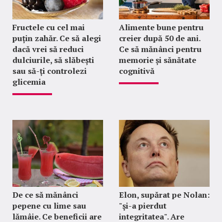
Fructele cu cel mai
Alimente bune pentru
puțin zahăr. Ce să alegi
creier după 50 de ani.
dacă vrei să reduci
Ce să mănânci pentru
dulciurile, să slăbești
memorie și sănătate
sau să-ți controlezi
cognitivă
glicemia
De ce să mănânci
Elon, supărat pe Nolan:
pepene cu lime sau
"şi-a pierdut
lămâie. Ce beneficii are
integritatea". Are