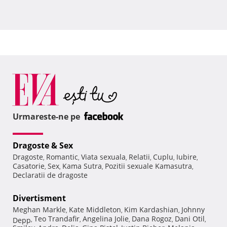
Urmareste-ne pe
Dragoste & Sex
Dragoste
Romantic
Viata sexuala
Relatii
Cuplu
Iubire
,
,
,
,
,
,
Casatorie
Sex
Kama Sutra
Pozitii sexuale Kamasutra
,
,
,
,
Declaratii de dragoste
Divertisment
Meghan Markle
Kate Middleton
Kim Kardashian
Johnny
,
,
,
Teo Trandafir
Angelina Jolie
Dana Rogoz
Dani Otil
Depp
,
,
,
,
,