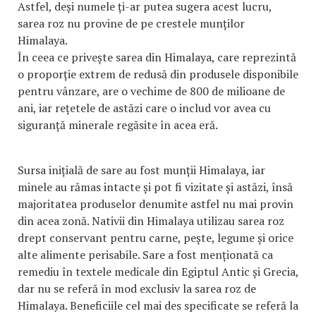
Astfel, deși numele ți-ar putea sugera acest lucru,
sarea roz nu provine de pe crestele munților
Himalaya.
În ceea ce privește sarea din Himalaya, care reprezintă
o proporție extrem de redusă din produsele disponibile
pentru vânzare, are o vechime de 800 de milioane de
ani, iar rețetele de astăzi care o includ vor avea cu
siguranță minerale regăsite în acea eră.
Sursa inițială de sare au fost munții Himalaya, iar
minele au rămas intacte și pot fi vizitate și astăzi, însă
majoritatea produselor denumite astfel nu mai provin
din acea zonă. Nativii din Himalaya utilizau sarea roz
drept conservant pentru carne, pește, legume și orice
alte alimente perisabile. Sare a fost menționată ca
remediu în textele medicale din Egiptul Antic și Grecia,
dar nu se referă în mod exclusiv la sarea roz de
Himalaya. Beneficiile cel mai des specificate se referă la