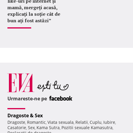
like-uri pe internet și
mamă, mergeți acasă,
explicați la soție cât de
bun ați fost astăzi”
Urmareste-ne pe
Dragoste & Sex
Dragoste
Romantic
Viata sexuala
Relatii
Cuplu
Iubire
,
,
,
,
,
,
Casatorie
Sex
Kama Sutra
Pozitii sexuale Kamasutra
,
,
,
,
Declaratii de dragoste