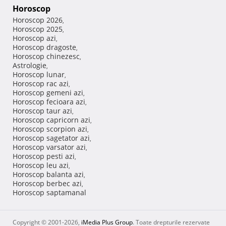
Horoscop
Horoscop 2026
,
Horoscop 2025
,
Horoscop azi
,
Horoscop dragoste
,
Horoscop chinezesc
,
Astrologie
,
Horoscop lunar
,
Horoscop rac azi
,
Horoscop gemeni azi
,
Horoscop fecioara azi
,
Horoscop taur azi
,
Horoscop capricorn azi
,
Horoscop scorpion azi
,
Horoscop sagetator azi
,
Horoscop varsator azi
,
Horoscop pesti azi
,
Horoscop leu azi
,
Horoscop balanta azi
,
Horoscop berbec azi
,
Horoscop saptamanal
Copyright © 2001-2026,
iMedia Plus Group
. Toate drepturile rezervate