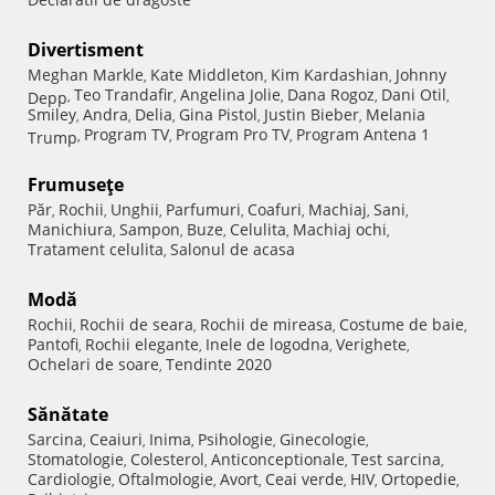
Divertisment
Meghan Markle
Kate Middleton
Kim Kardashian
Johnny
,
,
,
Teo Trandafir
Angelina Jolie
Dana Rogoz
Dani Otil
Depp
,
,
,
,
,
Smiley
Andra
Delia
Gina Pistol
Justin Bieber
Melania
,
,
,
,
,
Program TV
Program Pro TV
Program Antena 1
Trump
,
,
,
Frumuseţe
Păr
Rochii
Unghii
Parfumuri
Coafuri
Machiaj
Sani
,
,
,
,
,
,
,
Manichiura
Sampon
Buze
Celulita
Machiaj ochi
,
,
,
,
,
Tratament celulita
Salonul de acasa
,
Modă
Rochii
Rochii de seara
Rochii de mireasa
Costume de baie
,
,
,
,
Pantofi
Rochii elegante
Inele de logodna
Verighete
,
,
,
,
Ochelari de soare
Tendinte 2020
,
Sănătate
Sarcina
Ceaiuri
Inima
Psihologie
Ginecologie
,
,
,
,
,
Stomatologie
Colesterol
Anticonceptionale
Test sarcina
,
,
,
,
Cardiologie
Oftalmologie
Avort
Ceai verde
HIV
Ortopedie
,
,
,
,
,
,