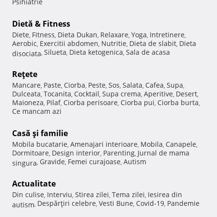
Psihiatrie
Dietă & Fitness
Diete
Fitness
Dieta Dukan
Relaxare
Yoga
Intretinere
,
,
,
,
,
,
Aerobic
Exercitii abdomen
Nutritie
Dieta de slabit
Dieta
,
,
,
,
Silueta
Dieta ketogenica
Sala de acasa
disociata
,
,
,
Reţete
Mancare
Paste
Ciorba
Peste
Sos
Salata
Cafea
Supa
,
,
,
,
,
,
,
,
Dulceata
Tocanita
Cocktail
Supa crema
Aperitive
Desert
,
,
,
,
,
,
Maioneza
Pilaf
Ciorba perisoare
Ciorba pui
Ciorba burta
,
,
,
,
,
Ce mancam azi
Casă şi familie
Mobila bucatarie
Amenajari interioare
Mobila
Canapele
,
,
,
,
Dormitoare
Design interior
Parenting
Jurnal de mama
,
,
,
Gravide
Femei curajoase
Autism
singura
,
,
,
Actualitate
Din culise
Interviu
Stirea zilei
Tema zilei
Iesirea din
,
,
,
,
Despărţiri celebre
Vesti Bune
Covid-19
Pandemie
autism
,
,
,
,