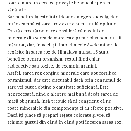
foarte mare în ceea ce privește beneficiile pentru
sănătate.
Sarea naturală este întotdeauna alegerea ideală, dar
nu înseamnă că sarea roz este cea mai utilă opțiune.
Există cercetători care consideră că nivelul de
minerale din sarea de mare este prea redus pentru a fi
măsurat, dar, în același timp, din cele 84 de minerale
regăsite în sarea roz de Himalaya numai 15 sunt
benefice pentru organism, restul fiind chiar
radioactive sau toxice, de exemplu uraniul.
Astfel, sarea roz conține minerale care pot fortifica
organismul, dar este discutabil dacă prin consumul de
sare vei putea obține o cantitate suficientă. Este
neprocesată, fiind o alegere mai bună decât sarea de
masă obișnuită, însă trebuie să fii conștient că nu
toate mineralele din componența ei au efecte pozitive.
Dacă îți place să prepari rețete colorate și vrei să
schimbi gustul din când în când poți încerca sarea roz.