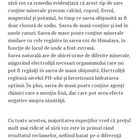
sării roz ca remediu evidențiază că acest tip de sare
conține minerale precum calciul, cuprul, fierul,
magneziul și potasiul, în timp ce sarea obișnuită ar fi
doar clorură de sodiu. Sarea de masă conține și iod în
unele cazuri. Sarea de mare poate conține minerale
similare cu cele regăsite în sarea roz de Himalaya, în
funcție de locul de unde a fost extrasă.
Sarea naturală are de obicei urme de diferite minerale,
asigurând electroliții necesari organismului care nu
pot fi regăsiți în sarea de masă obișnuită. Electroliții
reglează nivelul PH-ului și favorizează hidratarea
optimă. În plus, sarea de masă poate conține agenți
chimici care o mențin fină, dar care pot avea efecte
negative asupra sănătății.
Cu toate acestea, majoritatea experților cred că prețul
mult mai ridicat al sării roz este în primul rând
rezultatul reclamelor, nefiind bazat pe o diferență