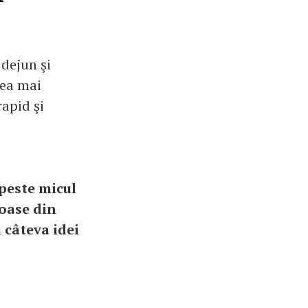
 dejun şi
cea mai
rapid şi
 peste micul
toase din
 câteva idei