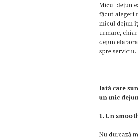
Micul dejun es
făcut alegeri 
micul dejun îţ
urmare, chiar 
dejun elabora
spre serviciu.
Iată care su
un mic dejun
1. Un smooth
Nu durează ma