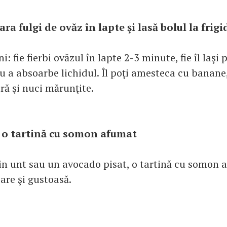
ara fulgi de ovăz în lapte şi lasă bolul la frigi
i: fie fierbi ovăzul în lapte 2-3 minute, fie îl laşi
ru a absoarbe lichidul. Îl poţi amesteca cu banane
ră şi nuci mărunţite.
id o tartină cu somon afumat
ţin unt sau un avocado pisat, o tartină cu somon 
oare şi gustoasă.