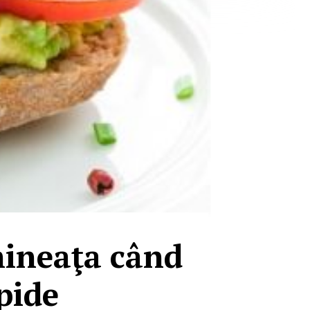
mineaţa când
apide