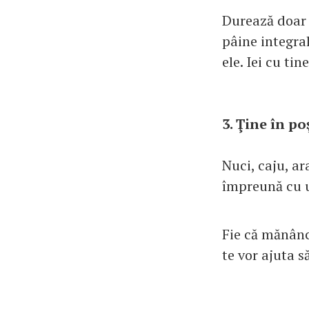
Durează doar 
pâine integral
ele. Iei cu ti
3. Ţine în p
Nuci, caju, a
împreună cu u
Fie că mănânc
te vor ajuta să