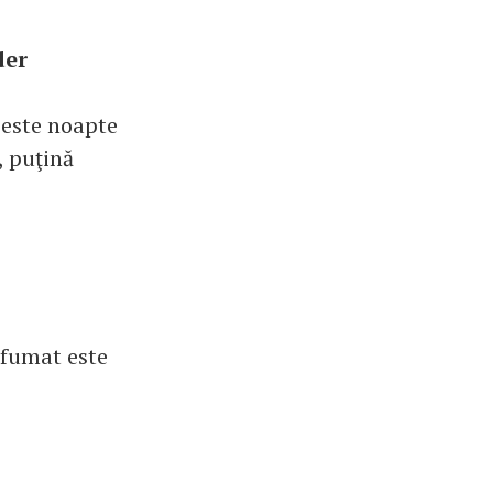
der
 peste noapte
, puţină
afumat este