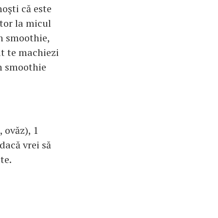
noşti că este
tor la micul
un smoothie,
ât te machiezi
un smoothie
, ovăz), 1
dacă vrei să
te.