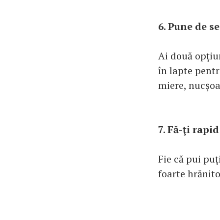
6. Pune de se
Ai două opţiun
în lapte pent
miere, nucşoa
7. Fă-ţi rap
Fie că pui pu
foarte hrănit