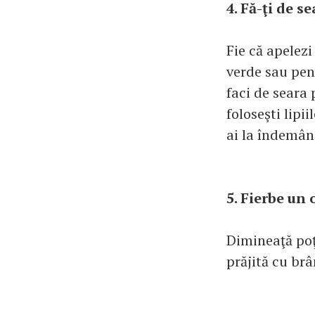
4. Fă-ţi de s
Fie că apelezi
verde sau pent
faci de seara
foloseşti lipi
ai la îndemân
5. Fierbe un 
Dimineaţă poţ
prăjită cu brâ