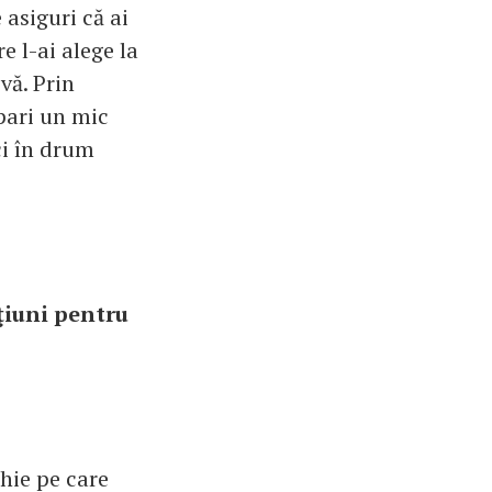
 asiguri că ai
e l-ai alege la
vă. Prin
epari un mic
ci în drum
ţiuni pentru
hie pe care