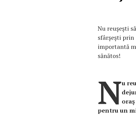
Nu reuşeşti să
sfârşeşti prin
importantă ma
sănătos!
N
u re
deju
oraş
pentru un mi