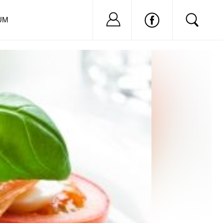
Nu ai cont?
Inregistreaza-
UM