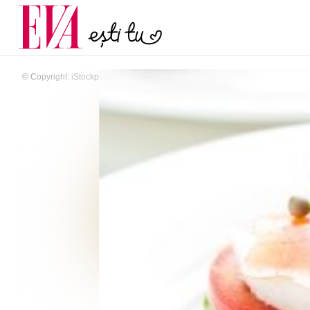
menopauză și când ar t
Carieră
la medic
Actualitate
© Copyright: iStockphoto