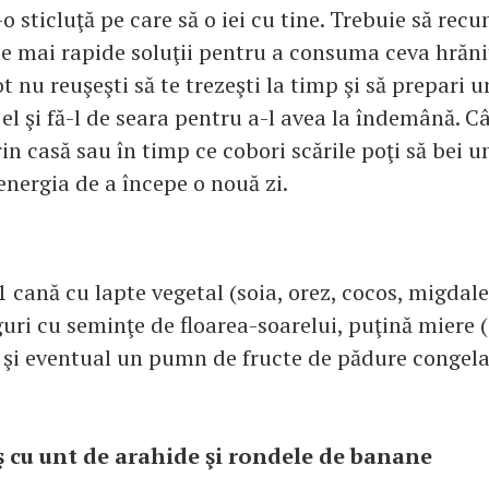
-o sticluţă pe care să o iei cu tine. Trebuie să recu
le mai rapide soluţii pentru a consuma ceva hrăni
t nu reuşeşti să te trezeşti la timp şi să prepari 
el şi fă-l de seara pentru a-l avea la îndemână. C
rin casă sau în timp ce cobori scările poţi să bei 
 energia de a începe o nouă zi.
1 cană cu lapte vegetal (soia, orez, cocos, migdale
uri cu seminţe de floarea-soarelui, puţină miere (
) şi eventual un pumn de fructe de pădure congela
ş cu unt de arahide şi rondele de banane