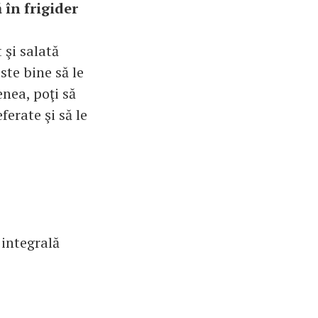
 în frigider
 şi salată
ste bine să le
nea, poţi să
ferate şi să le
 integrală