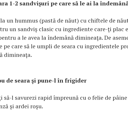
eara 1-2 sandvişuri pe care să le ai la îndemână
 la un hummus (pastă de năut) cu chiftele de năut
ru un sandviş clasic cu ingrediente care-ţi plac e
 pentru a le avea la îndemână dimineaţa. De aseme
ile pe care să le umpli de seara cu ingredientele pre
ă dimineaţa.
ou de seara şi pune-l în frigider
i să-l savurezi rapid împreună cu o felie de pâine
nză şi ardei roşu.