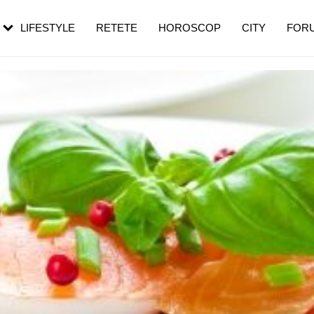
rebui să mergi
și 60 de ani. De ce te trezești mai des
pe măsură ce înaintezi în vârstă
LIFESTYLE
RETETE
HOROSCOP
CITY
FOR