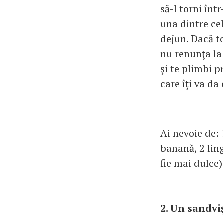
să-l torni într
una dintre ce
dejun. Dacă to
nu renunţa la 
şi te plimbi p
care îţi va da
Ai nevoie de: 
banană, 2 ling
fie mai dulce
2. Un sandvi