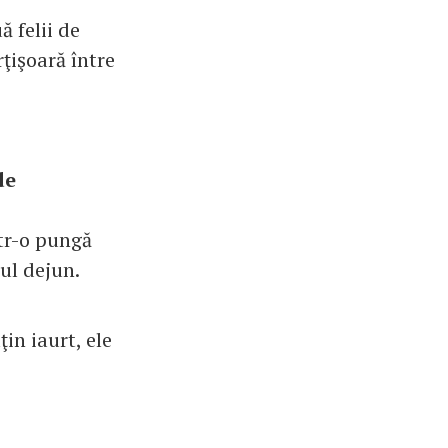
 felii de
rţişoară între
de
tr-o pungă
ul dejun.
in iaurt, ele