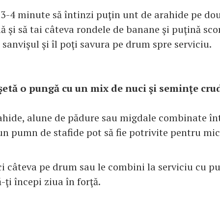
3-4 minute să întinzi puţin unt de arahide pe două
ă şi să tai câteva rondele de banane şi puţină sco
ne sanvişul şi îl poţi savura pe drum spre serviciu.
oşetă o pungă cu un mix de nuci şi seminţe cru
rahide, alune de pădure sau migdale combinate în
n pumn de stafide pot să fie potrivite pentru mic
i câteva pe drum sau le combini la serviciu cu puţ
-ţi începi ziua în forţă.