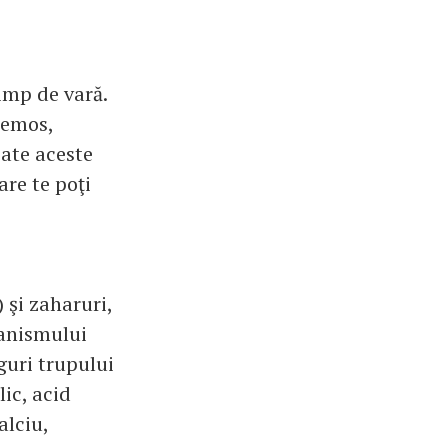
imp de vară.
zemos,
oate aceste
re te poţi
 şi zaharuri,
ganismului
guri trupului
lic, acid
alciu,