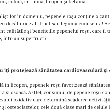
u, colină, citrulină, licopen şi betaină.
aliştilor în domeniu, pepenele roşu conţine o can
en decât orice alt fruct sau legumă cunoscută! Ac
nt calităţile şi beneficiile pepenelui roşu, care îl
, într-un superfruct?
u îţi protejează sănătatea cardiovasculară şi
ă în licopen, pepenele roşu favorizează sănătate
ră şi osoasă. Astfel, consumul de pepene roşu con
sului oxidativ care determină scăderea activităţi
 şi osteoclastelor, cele două clase mari de celule 