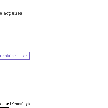
ce acţiunea
ticolul urmator
ecente
|
Cronologic