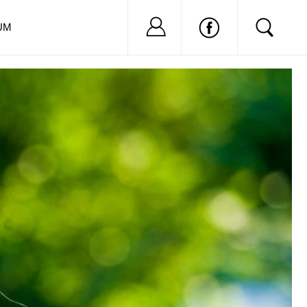
Nu ai cont?
Inregistreaza-
UM