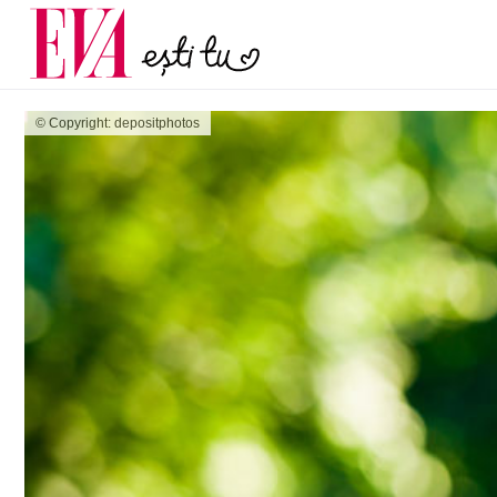
și 60 de ani. De ce te t
Carieră
pe măsură ce înaintez
Actualitate
© Copyright: depositphotos