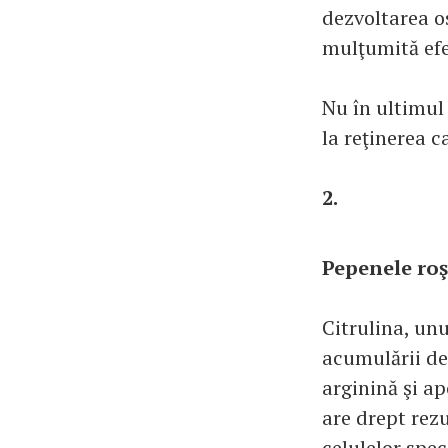
dezvoltarea os
mulţumită efe
Nu în ultimul
la reţinerea c
2.
Pepenele roş
Citrulina, unu
acumulării de
arginină şi ap
are drept rezu
celulelor spec