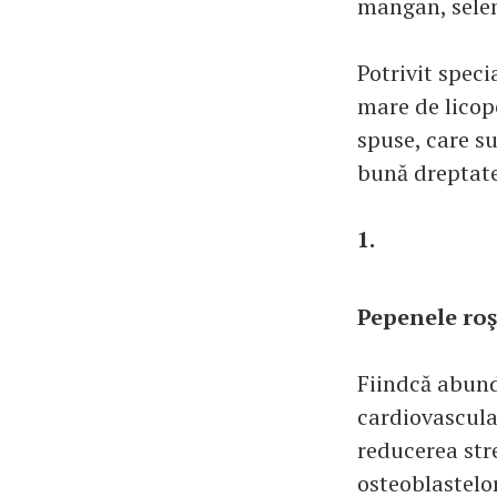
mangan, seleni
Potrivit speci
mare de licop
spuse, care su
bună dreptate
1.
Pepenele roş
Fiindcă abund
cardiovascula
reducerea stre
osteoblastelor