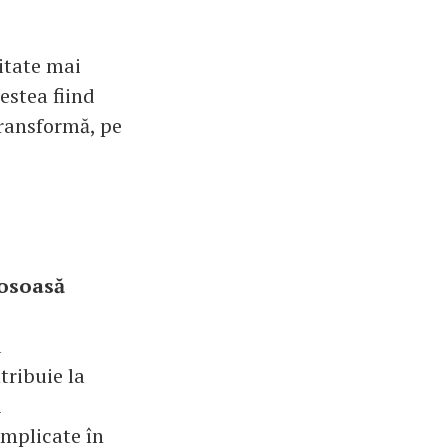
titate mai
estea fiind
 transformă, pe
 osoasă
a
tribuie la
i
implicate în