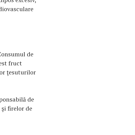
rdiovasculare
? Consumul de
est fruct
or ţesuturilor
sponsabilă de
şi firelor de