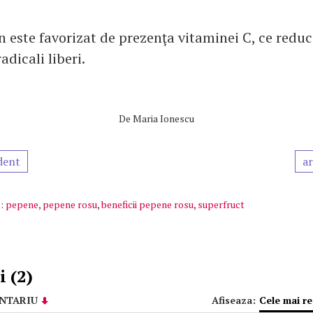
 este favorizat de prezenţa vitaminei C, ce redu
adicali liberi.
De
Maria Ionescu
dent
ar
:
pepene
,
pepene rosu
,
beneficii pepene rosu
,
superfruct
 (2)
NTARIU
Afiseaza:
Cele mai r