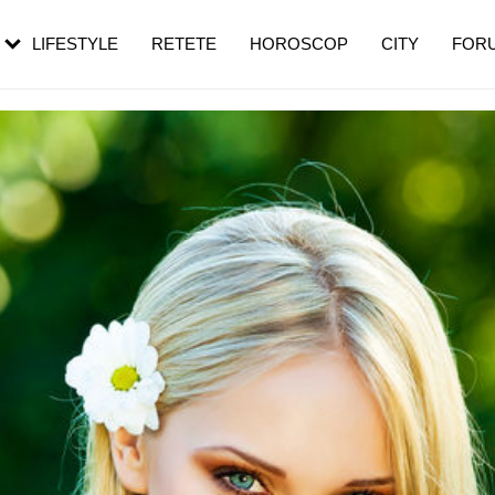
rezești mai des
Cât durează, cum te pregătești și cât
i în vârstă
de dureroasă este investigația
LIFESTYLE
RETETE
HOROSCOP
CITY
FOR