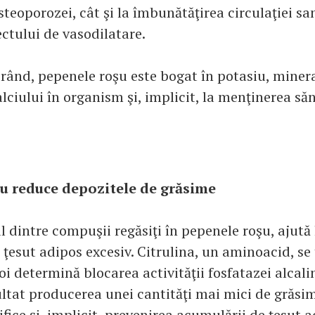
teoporozei, cât şi la îmbunătăţirea circulaţiei sa
ctului de vasodilatare.
 rând, pepenele roşu este bogat în potasiu, minera
alciului în organism şi, implicit, la menţinerea săn
u reduce depozitele de grăsime
l dintre compuşii regăsiţi în pepenele roşu, ajută
 ţesut adipos excesiv. Citrulina, un aminoacid, se
oi determină blocarea activităţii fosfatazei alcali
ltat producerea unei cantităţi mai mici de grăsim
ifice şi, implicit, prevenirea acumulării de ţesut a