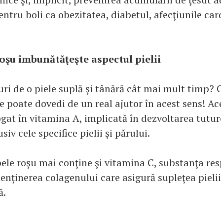
entru boli ca obezitatea, diabetul, afecţiunile ca
roşu îmbunătăţeşte aspectul pielii
curi de o piele suplă şi tânără cât mai mult timp
 poate dovedi de un real ajutor în acest sens! Ac
gat în vitamina A, implicată în dezvoltarea tutur
siv cele specifice pielii şi părului.
pele roşu mai conţine şi vitamina C, substanţa re
nţinerea colagenului care asigură supleţea pielii 
ă.