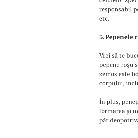
responsabil p
etc.
3. Pepenele 
Vrei să te bu
pepene roşu se
zemos este bo
corpului, inclu
În plus, pene
formarea şi me
păr deopotriv