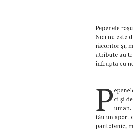
Pepenele roşu
Nici nu este 
răcoritor şi, 
atribute au t
înfrupta cu ne
P
epenele
ci şi d
uman. A
tău un aport c
pantotenic, ma