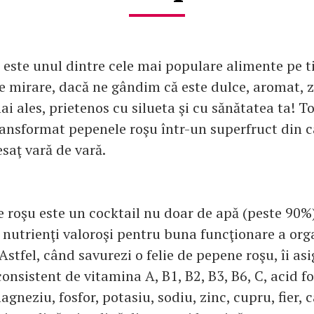
 este unul dintre cele mai populare alimente pe t
de mirare, dacă ne gândim că este dulce, aromat, 
mai ales, prietenos cu silueta şi cu sănătatea ta! T
ransformat pepenele roşu într-un superfruct din ca
saţ vară de vară.
 roşu este un cocktail nu doar de apă (peste 90%)
e nutrienţi valoroşi pentru buna funcţionare a or
stfel, când savurezi o felie de pepene roşu, îi asi
onsistent de vitamina A, B1, B2, B3, B6, C, acid fo
gneziu, fosfor, potasiu, sodiu, zinc, cupru, fier, c