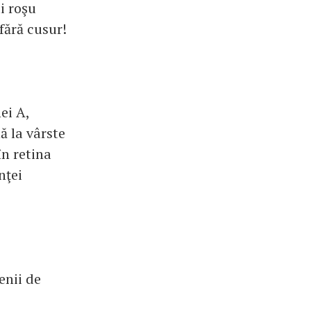
i roşu
fără cusur!
ei A,
ă la vârste
în retina
nţei
enii de