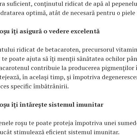
a suficient, conţinutul ridicat de apă al pepenelu
idratarea optimă, atât de necesară pentru o piele 
oşu îţi asigură o vedere excelentă
utului ridicat de betacaroten, precursorul vitamin
te poate ajuta să îţi menţii sănătatea ochilor pân
tacarotenul contribuie la producerea pigmenţilor 
tejează, în acelaşi timp, şi împotriva degeneresce
es specific îmbătrânirii.
oşu îţi întăreşte sistemul imunitar
penele roşu te poate proteja împotriva unei sumed
rucât stimulează eficient sistemul imunitar.