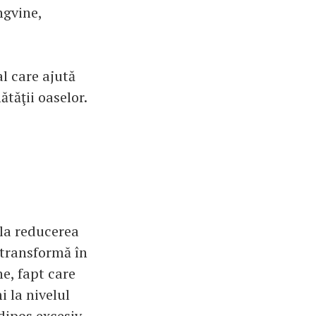
ngvine,
l care ajută
ătăţii oaselor.
 la reducerea
 transformă în
ne, fapt care
i la nivelul
dipos excesiv,