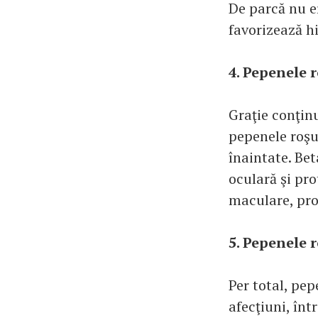
De parcă nu er
favorizează h
4. Pepenele r
Graţie conţin
pepenele roşu 
înaintate. Be
oculară şi pro
maculare, proc
5. Pepenele r
Per total, pe
afecţiuni, înt