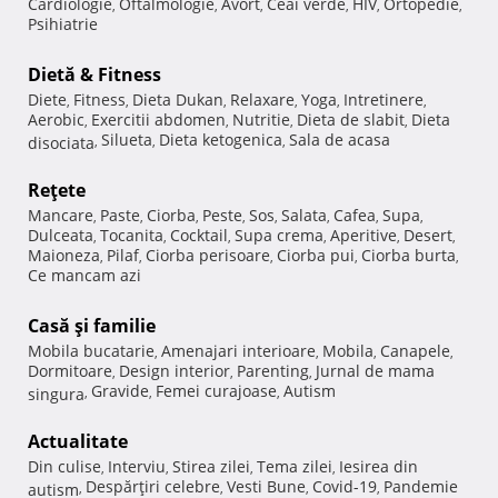
Cardiologie
Oftalmologie
Avort
Ceai verde
HIV
Ortopedie
,
,
,
,
,
,
Psihiatrie
Dietă & Fitness
Diete
Fitness
Dieta Dukan
Relaxare
Yoga
Intretinere
,
,
,
,
,
,
Aerobic
Exercitii abdomen
Nutritie
Dieta de slabit
Dieta
,
,
,
,
Silueta
Dieta ketogenica
Sala de acasa
disociata
,
,
,
Reţete
Mancare
Paste
Ciorba
Peste
Sos
Salata
Cafea
Supa
,
,
,
,
,
,
,
,
Dulceata
Tocanita
Cocktail
Supa crema
Aperitive
Desert
,
,
,
,
,
,
Maioneza
Pilaf
Ciorba perisoare
Ciorba pui
Ciorba burta
,
,
,
,
,
Ce mancam azi
Casă şi familie
Mobila bucatarie
Amenajari interioare
Mobila
Canapele
,
,
,
,
Dormitoare
Design interior
Parenting
Jurnal de mama
,
,
,
Gravide
Femei curajoase
Autism
singura
,
,
,
Actualitate
Din culise
Interviu
Stirea zilei
Tema zilei
Iesirea din
,
,
,
,
Despărţiri celebre
Vesti Bune
Covid-19
Pandemie
autism
,
,
,
,