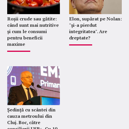
Roșii crude sau gătite:
Elon, supărat pe Nolan:
când sunt mai nutritive
"şi-a pierdut
și cum le consumi
integritatea". Are
pentru beneficii
dreptate?
maxime
Ședință cu scântei din
cauza metroului din
Cluj. Boc, către
consilierii USR: „Cu 10