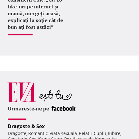
like-uri pe internet și
mamă, mergeți acasă,
explicați la soție cât de
bun ați fost astăzi”
Urmareste-ne pe
Dragoste & Sex
Dragoste
Romantic
Viata sexuala
Relatii
Cuplu
Iubire
,
,
,
,
,
,
Casatorie
Sex
Kama Sutra
Pozitii sexuale Kamasutra