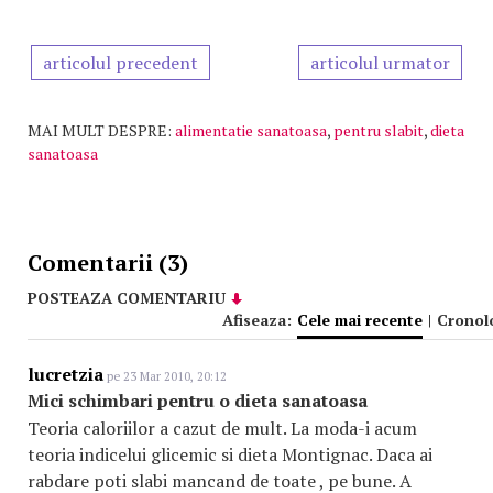
articolul precedent
articolul urmator
MAI MULT DESPRE:
alimentatie sanatoasa
,
pentru slabit
,
dieta
sanatoasa
Comentarii (3)
POSTEAZA COMENTARIU
Afiseaza:
Cele mai recente
|
Cronol
lucretzia
pe 23 Mar 2010, 20:12
Mici schimbari pentru o dieta sanatoasa
Teoria caloriilor a cazut de mult. La moda-i acum
teoria indicelui glicemic si dieta Montignac. Daca ai
rabdare poti slabi mancand de toate , pe bune. A