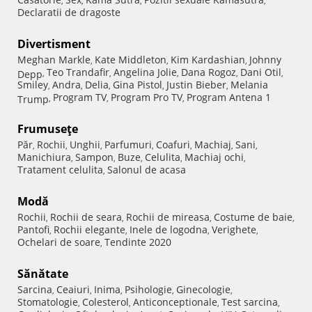
,
,
,
,
Declaratii de dragoste
Divertisment
Meghan Markle
Kate Middleton
Kim Kardashian
Johnny
,
,
,
Teo Trandafir
Angelina Jolie
Dana Rogoz
Dani Otil
Depp
,
,
,
,
,
Smiley
Andra
Delia
Gina Pistol
Justin Bieber
Melania
,
,
,
,
,
Program TV
Program Pro TV
Program Antena 1
Trump
,
,
,
Frumuseţe
Păr
Rochii
Unghii
Parfumuri
Coafuri
Machiaj
Sani
,
,
,
,
,
,
,
Manichiura
Sampon
Buze
Celulita
Machiaj ochi
,
,
,
,
,
Tratament celulita
Salonul de acasa
,
Modă
Rochii
Rochii de seara
Rochii de mireasa
Costume de baie
,
,
,
,
Pantofi
Rochii elegante
Inele de logodna
Verighete
,
,
,
,
Ochelari de soare
Tendinte 2020
,
Sănătate
Sarcina
Ceaiuri
Inima
Psihologie
Ginecologie
,
,
,
,
,
Stomatologie
Colesterol
Anticonceptionale
Test sarcina
,
,
,
,