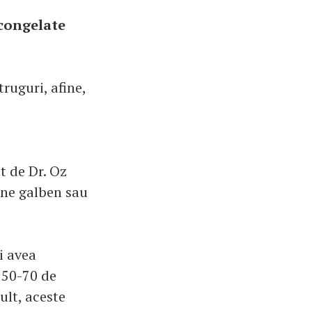
 congelate
ruguri, afine,
t de Dr. Oz
pene galben sau
i avea
 50-70 de
ult, aceste