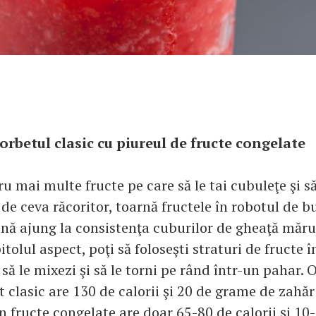
orbetul clasic cu piureul de fructe congelate
 mai multe fructe pe care să le tai cubuleţe şi să
de ceva răcoritor, toarnă fructele în robotul de bu
nă ajung la consistenţa cuburilor de gheaţă măru
itolul aspect, poţi să foloseşti straturi de fructe î
 să le mixezi şi să le torni pe rând într-un pahar.
 clasic are 130 de calorii şi 20 de grame de zahăr 
in fructe congelate are doar 65-80 de calorii şi 1