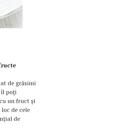
fructe
cat de grăsimi
îl poţi
cu un fruct şi
 loc de cele
nţial de