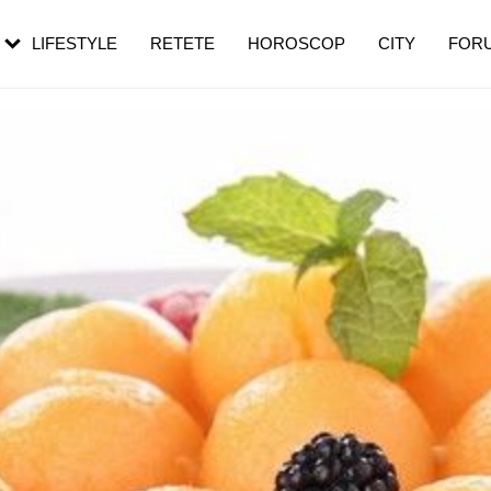
rezești mai des
Cât durează, cum te pregătești și cât
i în vârstă
de dureroasă este investigația
LIFESTYLE
RETETE
HOROSCOP
CITY
FOR