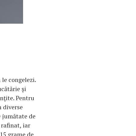
 le congelezi.
cătărie şi
nţite. Pentru
n diverse
 O jumătate de
rafinat, iar
0-15 grame de