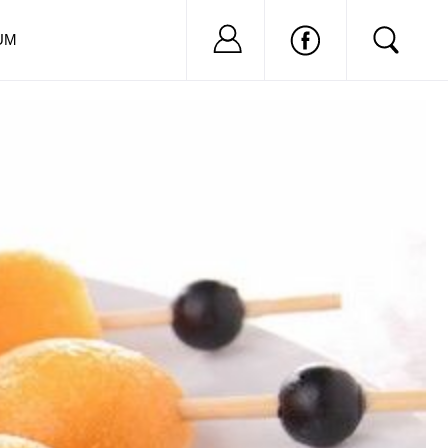
Nu ai cont?
Inregistreaza-
UM