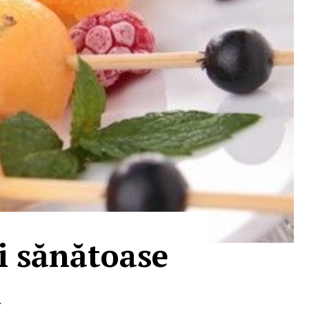
şi sănătoase
ă