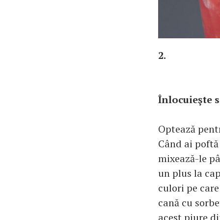
2.
Înlocuieşte s
Optează pentru
Când ai poftă 
mixează-le pâ
un plus la cap
culori pe care
cană cu sorbet
acest piure d