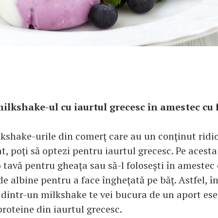
milkshake-ul cu iaurtul grecesc în amestec cu 
ilkshake-urile din comerţ care au un conţinut ridi
at, poţi să optezi pentru iaurtul grecesc. Pe acesta 
 tavă pentru gheaţa sau să-l foloseşti în amestec 
e albine pentru a face îngheţată pe băţ. Astfel, în
i dintr-un milkshake te vei bucura de un aport ese
proteine din iaurtul grecesc.