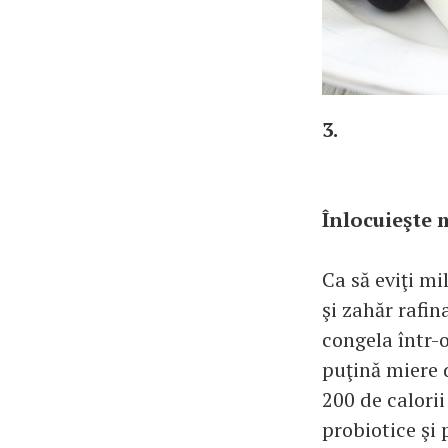
3.
Înlocuieşte 
Ca să eviţi m
şi zahăr rafin
congela într-o
puţină miere d
200 de calori
probiotice şi 