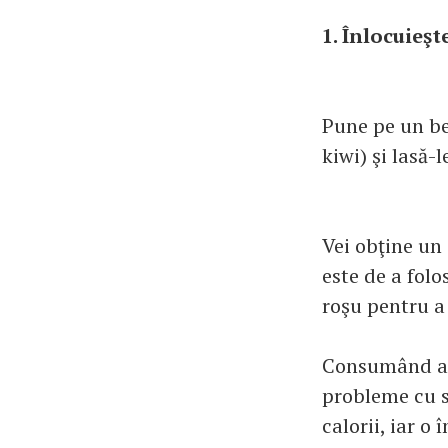
1. Înlocuieşt
Pune pe un beţ
kiwi) şi lasă-
Vei obţine un
este de a folo
roşu pentru a
Consumând ace
probleme cu s
calorii, iar o