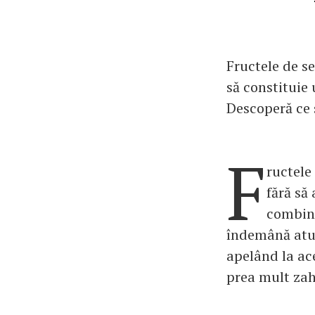
Fructele de s
să constituie 
Descoperă ce s
F
ructele
fără să
combinaţ
îndemână atun
apelând la ac
prea mult zahă