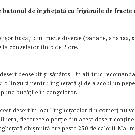
e batonul de îngheţată cu frigăruile de fructe
işor bucăţi din fructe diverse (banane, ananas, st
le la congelator timp de 2 ore.
 desert deosebit şi sănătos. Un alt truc recomanda
si o lingură pentru îngheţată şi de a scobi un pe
 pune bucăţile în congelator.
st desert în locul îngheţatelor din comerţ nu ve
ilueta, deoarece o porţie din acest desert conţine
 îngheţată obişnuită are peste 250 de calorii. Mai m