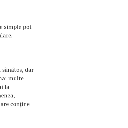
e simple pot
lare.
t sănătos, dar
 mai multe
i la
menea,
care conţine