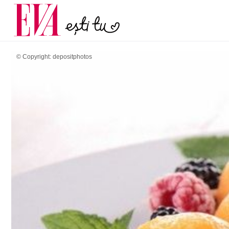
și 60 de ani. De ce te t
Carieră
pe măsură ce înaintez
Actualitate
© Copyright: depositphotos