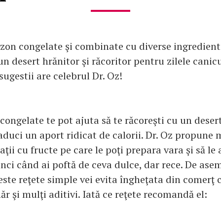
ezon congelate şi combinate cu diverse ingredient
un desert hrănitor şi răcoritor pentru zilele canicu
ugestii are celebrul Dr. Oz!
 congelate te pot ajuta să te răcoreşti cu un deser
 aduci un aport ridicat de calorii. Dr. Oz propune
ii cu fructe pe care le poţi prepara vara şi să le a
ci când ai poftă de ceva dulce, dar rece. De ase
este reţete simple vei evita îngheţata din comerţ 
r şi mulţi aditivi. Iată ce reţete recomandă el: