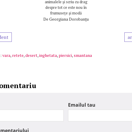
animalele și scriu cu drag
despre tot ce este nou în
frumusețe și modă
De
Georgiana Dorobanțu
dent
ar
:
vara
,
retete
,
desert
,
inghetata
,
piersici
,
smantana
comentariu
Emailul tau
omentariului