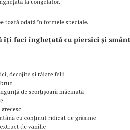
înghețată la congelator.
e toată odată în formele speciale.
 îți faci înghețată cu piersici și smân
ci, decojite și tăiate felii
 brun
inguriță de scorțișoară măcinată
re
t grecesc
tână cu conținut ridicat de grăsime
 extract de vanilie