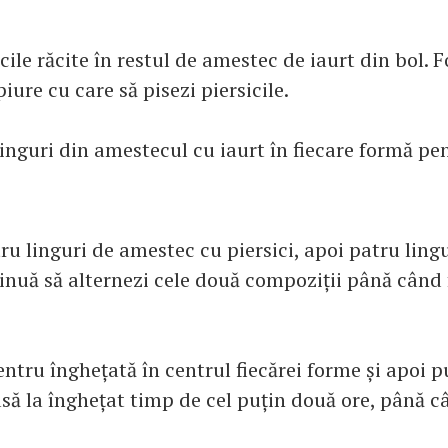
ile răcite în restul de amestec de iaurt din bol. F
iure cu care să pisezi piersicile.
inguri din amestecul cu iaurt în fiecare formă pe
ru linguri de amestec cu piersici, apoi patru ling
tinuă să alternezi cele două compoziții până când
ntru înghețată în centrul fiecărei forme și apoi p
asă la înghețat timp de cel puțin două ore, până 