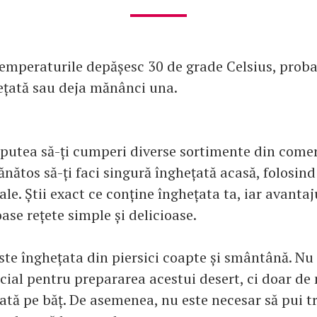
emperaturile depășesc 30 de grade Celsius, probabi
ețată sau deja mănânci una.
i putea să-ți cumperi diverse sortimente din comer
ănătos să-ți faci singură înghețată acasă, folosin
ale. Știi exact ce conține înghețata ta, iar avantaj
se rețete simple și delicioase.
te înghețata din piersici coapte și smântână. Nu 
cial pentru prepararea acestui desert, ci doar de 
ată pe băț. De asemenea, nu este necesar să pui t