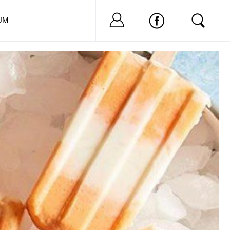
Nu ai cont?
Inregistreaza-
UM