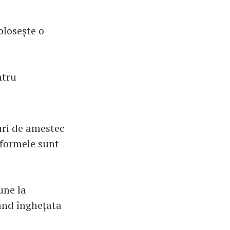
olosește o
ntru
uri de amestec
 formele sunt
une la
când înghețata