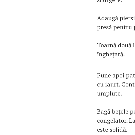
Adaugă piersic
presă pentru p
Toarnă două l
înghețată.
Pune apoi pat
cu iaurt. Con
umplute.
Bagă bețele pe
congelator. L
este solidă.