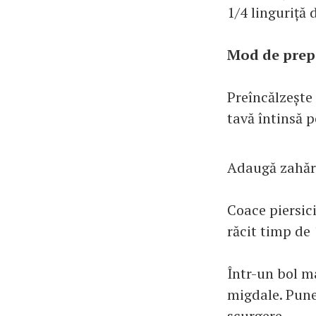
1/4 linguriță
Mod de prep
Preîncălzește 
tavă întinsă p
Adaugă zahărul
Coace piersic
răcit timp de
Într-un bol m
migdale. Pune
scurgere.