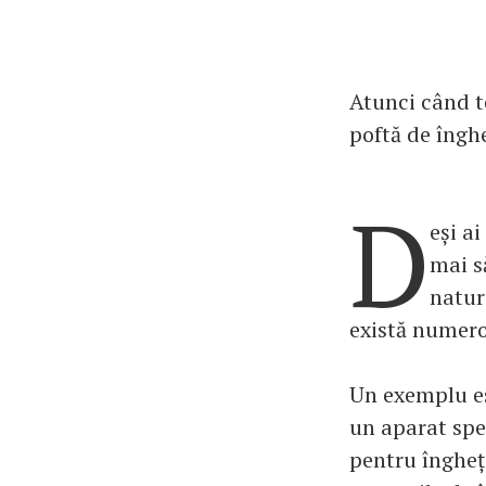
Atunci când t
poftă de îngh
D
eși a
mai s
natur
există numeroa
Un exemplu es
un aparat spe
pentru îngheț