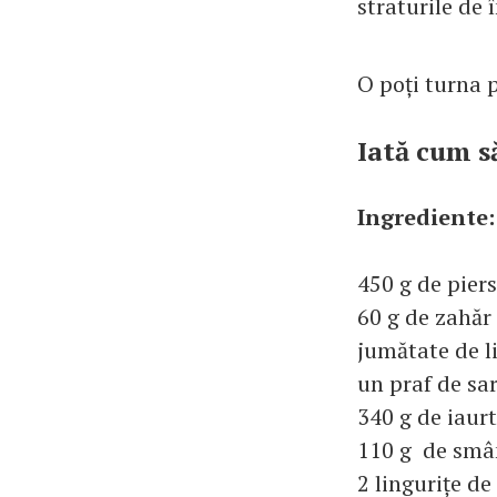
straturile de 
O poți turna p
Iată cum să
Ingrediente:
450 g de piersi
60 g de zahăr
jumătate de l
un praf de sa
340 g de iaur
110 g de smân
2 lingurițe de