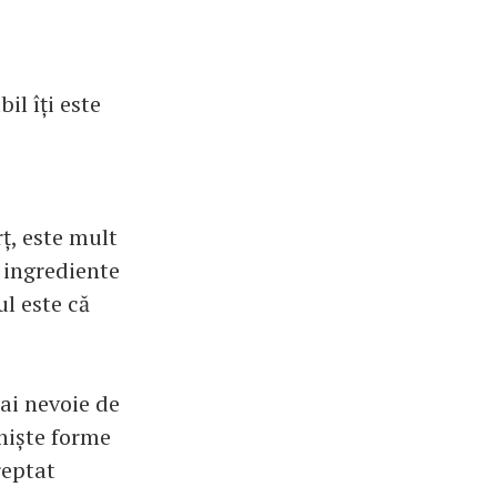
l îți este
ț, este mult
d ingrediente
ul este că
ai nevoie de
niște forme
reptat