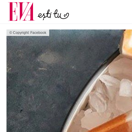
și 60 de ani. De ce te t
Carieră
pe măsură ce înaintez
Actualitate
© Copyright: Facebook