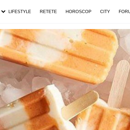
rezești mai des
Cât durează, cum te pregătești și cât
i în vârstă
de dureroasă este investigația
LIFESTYLE
RETETE
HOROSCOP
CITY
FOR