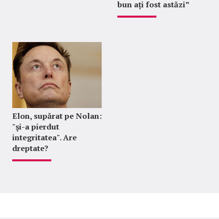
bun ați fost astăzi”
Elon, supărat pe Nolan:
"şi-a pierdut
integritatea". Are
dreptate?