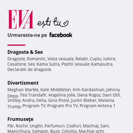
Urmareste-ne pe
Dragoste & Sex
Dragoste
Romantic
Viata sexuala
Relatii
Cuplu
Iubire
,
,
,
,
,
,
Casatorie
Sex
Kama Sutra
Pozitii sexuale Kamasutra
,
,
,
,
Declaratii de dragoste
Divertisment
Meghan Markle
Kate Middleton
Kim Kardashian
Johnny
,
,
,
Teo Trandafir
Angelina Jolie
Dana Rogoz
Dani Otil
Depp
,
,
,
,
,
Smiley
Andra
Delia
Gina Pistol
Justin Bieber
Melania
,
,
,
,
,
Program TV
Program Pro TV
Program Antena 1
Trump
,
,
,
Frumuseţe
Păr
Rochii
Unghii
Parfumuri
Coafuri
Machiaj
Sani
,
,
,
,
,
,
,
Manichiura
Sampon
Buze
Celulita
Machiaj ochi
,
,
,
,
,