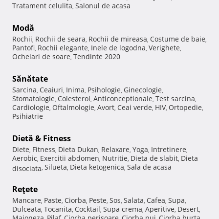
Tratament celulita
Salonul de acasa
,
Modă
Rochii
Rochii de seara
Rochii de mireasa
Costume de baie
,
,
,
,
Pantofi
Rochii elegante
Inele de logodna
Verighete
,
,
,
,
Ochelari de soare
Tendinte 2020
,
Sănătate
Sarcina
Ceaiuri
Inima
Psihologie
Ginecologie
,
,
,
,
,
Stomatologie
Colesterol
Anticonceptionale
Test sarcina
,
,
,
,
Cardiologie
Oftalmologie
Avort
Ceai verde
HIV
Ortopedie
,
,
,
,
,
,
Psihiatrie
Dietă & Fitness
Diete
Fitness
Dieta Dukan
Relaxare
Yoga
Intretinere
,
,
,
,
,
,
Aerobic
Exercitii abdomen
Nutritie
Dieta de slabit
Dieta
,
,
,
,
Silueta
Dieta ketogenica
Sala de acasa
disociata
,
,
,
Reţete
Mancare
Paste
Ciorba
Peste
Sos
Salata
Cafea
Supa
,
,
,
,
,
,
,
,
Dulceata
Tocanita
Cocktail
Supa crema
Aperitive
Desert
,
,
,
,
,
,
Maioneza
Pilaf
Ciorba perisoare
Ciorba pui
Ciorba burta
,
,
,
,
,