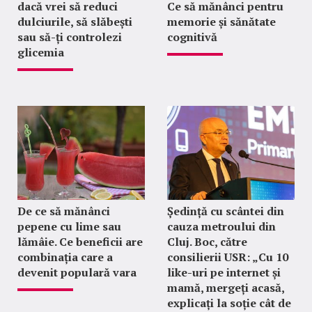
dacă vrei să reduci
Ce să mănânci pentru
dulciurile, să slăbești
memorie și sănătate
sau să-ți controlezi
cognitivă
glicemia
De ce să mănânci
Ședință cu scântei din
pepene cu lime sau
cauza metroului din
lămâie. Ce beneficii are
Cluj. Boc, către
combinația care a
consilierii USR: „Cu 10
devenit populară vara
like-uri pe internet și
mamă, mergeți acasă,
explicați la soție cât de