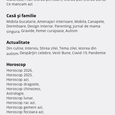
Ce mancam azi
Casă şi familie
Mobila bucatarie
Amenajari interioare
Mobila
Canapele
,
,
,
,
Dormitoare
Design interior
Parenting
Jurnal de mama
,
,
,
Gravide
Femei curajoase
Autism
singura
,
,
,
Actualitate
Din culise
Interviu
Stirea zilei
Tema zilei
Iesirea din
,
,
,
,
Despărţiri celebre
Vesti Bune
Covid-19
Pandemie
autism
,
,
,
,
Horoscop
Horoscop 2026
,
Horoscop 2025
,
Horoscop azi
,
Horoscop dragoste
,
Horoscop chinezesc
,
Astrologie
,
Horoscop lunar
,
Horoscop rac azi
,
Horoscop gemeni azi
,
Horoscop fecioara azi
,