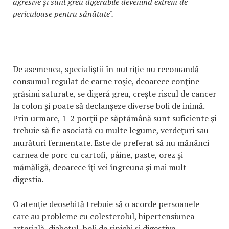
agresive şi sunt greu digerabile devenind extrem de
periculoase pentru sănătate".
De asemenea, specialiştii în nutriţie nu recomandă
consumul regulat de carne roşie, deoarece conţine
grăsimi saturate, se digeră greu, creşte riscul de cancer
la colon şi poate să declanşeze diverse boli de inimă.
Prin urmare, 1-2 porţii pe săptămână sunt suficiente şi
trebuie să fie asociată cu multe legume, verdeţuri sau
murături fermentate. Este de preferat să nu mănânci
carnea de porc cu cartofi, pâine, paste, orez şi
mămăligă, deoarece îţi vei îngreuna şi mai mult
digestia.
O atenţie deosebită trebuie să o acorde persoanele
care au probleme cu colesterolul, hipertensiunea
arterială, diabetul, boli de rinichi şi digestive.