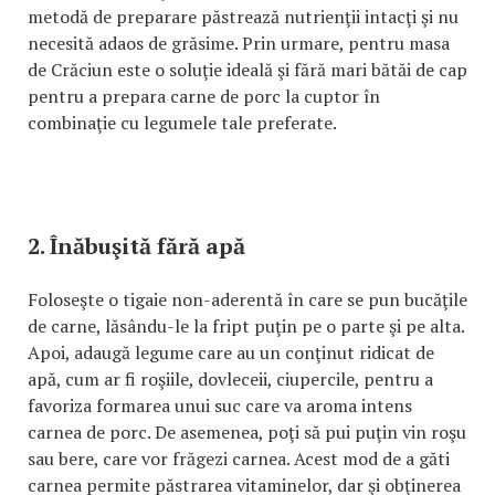
metodă de preparare păstrează nutrienţii intacţi şi nu
necesită adaos de grăsime. Prin urmare, pentru masa
de Crăciun este o soluţie ideală şi fără mari bătăi de cap
pentru a prepara carne de porc la cuptor în
combinaţie cu legumele tale preferate.
2. Înăbuşită fără apă
Foloseşte o tigaie non-aderentă în care se pun bucăţile
de carne, lăsându-le la fript puţin pe o parte şi pe alta.
Apoi, adaugă legume care au un conţinut ridicat de
apă, cum ar fi roşiile, dovleceii, ciupercile, pentru a
favoriza formarea unui suc care va aroma intens
carnea de porc. De asemenea, poţi să pui puţin vin roşu
sau bere, care vor frăgezi carnea. Acest mod de a găti
carnea permite păstrarea vitaminelor, dar şi obţinerea