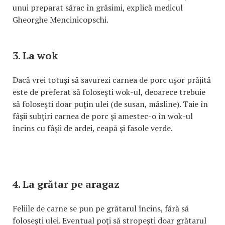
unui preparat sărac în grăsimi, explică medicul
Gheorghe Mencinicopschi.
3. La wok
Dacă vrei totuşi să savurezi carnea de porc uşor prăjită
este de preferat să foloseşti wok-ul, deoarece trebuie
să foloseşti doar puţin ulei (de susan, măsline). Taie în
fâşii subţiri carnea de porc şi amestec-o în wok-ul
încins cu fâşii de ardei, ceapă şi fasole verde.
4. La grătar pe aragaz
Feliile de carne se pun pe grătarul încins, fără să
foloseşti ulei. Eventual poţi să stropeşti doar grătarul