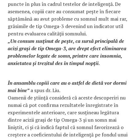
puncte în plus în cadrul testelor de inteligență. De
asemenea, copiii care au consumat pește în fiecare
săptămână au avut probleme cu somnul mult mai rar,
grăsimile de tip Omega-3 devenind un indicator util
pentru evaluarea calității somnului.
„Un consum susținut de pește, ca sursă principală de
acizi grași de tip Omega-3, are drept efect eliminarea
problemelor legate de somn, printre care insomnia,
anxietatea și trezitul des în timpul nopții.
În ansamblu copiii care au o astfel de dietă vor dormi
mai bine”
a spus dr. Liu.
Oamenii de știință consideră că aceste descoperiri nu
numai că pot confirma rezultatele înregistrate în
experimentele anterioare, care susțineau legătura
dintre acizii grași de tip Omega-3 și un somn mai
liniștit, ci și că indică faptul că somnul favorizează o
creștere a coeficientului de inteligență pe fondul unui