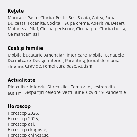
Reţete
Mancare
Paste
Ciorba
Peste
Sos
Salata
Cafea
Supa
,
,
,
,
,
,
,
,
Dulceata
Tocanita
Cocktail
Supa crema
Aperitive
Desert
,
,
,
,
,
,
Maioneza
Pilaf
Ciorba perisoare
Ciorba pui
Ciorba burta
,
,
,
,
,
Ce mancam azi
Casă şi familie
Mobila bucatarie
Amenajari interioare
Mobila
Canapele
,
,
,
,
Dormitoare
Design interior
Parenting
Jurnal de mama
,
,
,
Gravide
Femei curajoase
Autism
singura
,
,
,
Actualitate
Din culise
Interviu
Stirea zilei
Tema zilei
Iesirea din
,
,
,
,
Despărţiri celebre
Vesti Bune
Covid-19
Pandemie
autism
,
,
,
,
Horoscop
Horoscop 2026
,
Horoscop 2025
,
Horoscop azi
,
Horoscop dragoste
,
Horoscop chinezesc
,