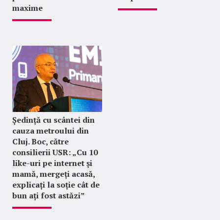
maxime
Ședință cu scântei din
cauza metroului din
Cluj. Boc, către
consilierii USR: „Cu 10
like-uri pe internet și
mamă, mergeți acasă,
explicați la soție cât de
bun ați fost astăzi”