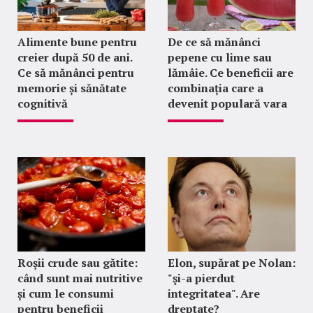
Alimente bune pentru
De ce să mănânci
creier după 50 de ani.
pepene cu lime sau
Ce să mănânci pentru
lămâie. Ce beneficii are
memorie și sănătate
combinația care a
cognitivă
devenit populară vara
Roșii crude sau gătite:
Elon, supărat pe Nolan:
când sunt mai nutritive
"şi-a pierdut
și cum le consumi
integritatea". Are
pentru beneficii
dreptate?