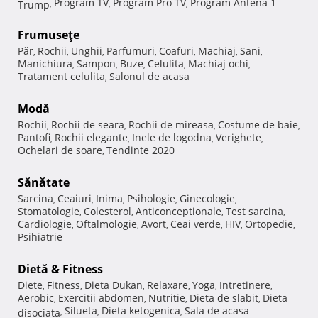
Program TV
Program Pro TV
Program Antena 1
Trump
,
,
,
Frumuseţe
Păr
Rochii
Unghii
Parfumuri
Coafuri
Machiaj
Sani
,
,
,
,
,
,
,
Manichiura
Sampon
Buze
Celulita
Machiaj ochi
,
,
,
,
,
Tratament celulita
Salonul de acasa
,
Modă
Rochii
Rochii de seara
Rochii de mireasa
Costume de baie
,
,
,
,
Pantofi
Rochii elegante
Inele de logodna
Verighete
,
,
,
,
Ochelari de soare
Tendinte 2020
,
Sănătate
Sarcina
Ceaiuri
Inima
Psihologie
Ginecologie
,
,
,
,
,
Stomatologie
Colesterol
Anticonceptionale
Test sarcina
,
,
,
,
Cardiologie
Oftalmologie
Avort
Ceai verde
HIV
Ortopedie
,
,
,
,
,
,
Psihiatrie
Dietă & Fitness
Diete
Fitness
Dieta Dukan
Relaxare
Yoga
Intretinere
,
,
,
,
,
,
Aerobic
Exercitii abdomen
Nutritie
Dieta de slabit
Dieta
,
,
,
,
Silueta
Dieta ketogenica
Sala de acasa
disociata
,
,
,