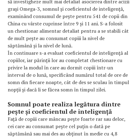
să investigheze mult mai detaliat asocierea dintre acizii
grași Omega-3, somnul și coeficientul de inteligență,
examinând consumul de pește pentru 541 de copii din
China cu vârste cuprinse între 9 și 11 ani. S-a folosit
un chestionar alimentar detaliat pentru a se stabili cât
de mult pește au consumat copiii la nivel de
săptămână și la nivel de lună.
În continuare s-a evaluat coeficientul de inteligență al
copiilor, iar părinții lor au completat chestionare cu
privire la modul în care au dormit copiii într-un
interval de o lună, specificând numărul total de ore de
somn din fiecare noapte, cât de des se sculau în timpul
nopții și dacă li se făcea somn în timpul zilei.
Somnul poate realiza legătura dintre
pește și coeficientul de inteligență
Față de copiii care mâncau pește foarte rar sau deloc,
cei care au consumat pește cel puțin o dată pe
săptămână sau mai des au obținut în medie cu 4,8