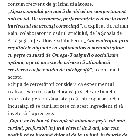
consum frecvent de grăsimi sănătoase.
„Lipsa somnului provoacă de obicei un comportament
antisocial. De asemenea, performanțele reduse la nivel
intelectual au aceeași consecință”
, a explicat dr. Adrian
Rain, colaborator în cadrul studiului, de la Școala de
Artă și Științe a Universității Penn.
„Am evidențiat prin
rezultatele obținute că suplimentarea meniului zilnic
cu pește ca sursă de Omega-3 asigură o socializare
optimă, așa că nu este de mirare că stimulează
creșterea coeficientului de inteligență”
, a continuat
acesta.
Echipa de cercetători consideră că experimentul
realizat este o dovadă clară că peștele are beneficii
imprtante pentru sănătate și că toți copiii ar trebui
încurajați să se familiarizeze cu acest ingredient și să
învețe să-l aprecieze.
„Copiii ar trebui să înceapă să mănânce pește cât mai
curând, preferabil în jurul vârstei de 2 ani, dar este
posibil să se înceapă chiar și de la 10 luni, în funcție de