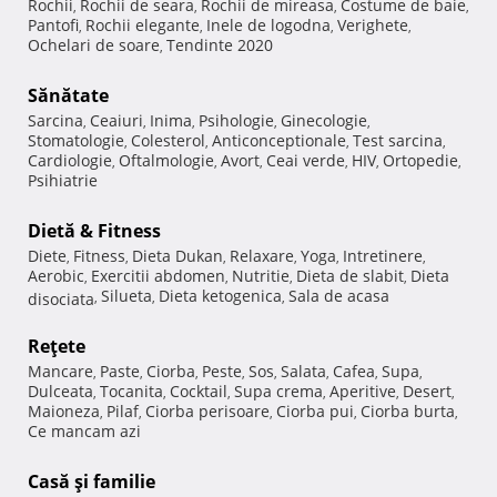
Rochii
Rochii de seara
Rochii de mireasa
Costume de baie
,
,
,
,
Pantofi
Rochii elegante
Inele de logodna
Verighete
,
,
,
,
Ochelari de soare
Tendinte 2020
,
Sănătate
Sarcina
Ceaiuri
Inima
Psihologie
Ginecologie
,
,
,
,
,
Stomatologie
Colesterol
Anticonceptionale
Test sarcina
,
,
,
,
Cardiologie
Oftalmologie
Avort
Ceai verde
HIV
Ortopedie
,
,
,
,
,
,
Psihiatrie
Dietă & Fitness
Diete
Fitness
Dieta Dukan
Relaxare
Yoga
Intretinere
,
,
,
,
,
,
Aerobic
Exercitii abdomen
Nutritie
Dieta de slabit
Dieta
,
,
,
,
Silueta
Dieta ketogenica
Sala de acasa
disociata
,
,
,
Reţete
Mancare
Paste
Ciorba
Peste
Sos
Salata
Cafea
Supa
,
,
,
,
,
,
,
,
Dulceata
Tocanita
Cocktail
Supa crema
Aperitive
Desert
,
,
,
,
,
,
Maioneza
Pilaf
Ciorba perisoare
Ciorba pui
Ciorba burta
,
,
,
,
,
Ce mancam azi
Casă şi familie