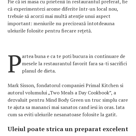
Fie că iei masa cu prietenii în restaurantul preferat, fie
că experimentezi arome diferite într-un local nou,
trebuie să acorzi mai multă atenție unui aspect
important: meniurile nu precizează întotdeauna
uleiurile folosite pentru fiecare rețetă.
P
artea buna e ca te poti bucura in continuare de
mesele la restaurantul favorit fara sa-ti sacrifici
planul de dieta.
Mark Sisson, fondatorul companiei Primal Kitchen si
autorul volumului „Two Meals a Day Cookbook”, a
dezvaluit pentru Mind Body Green un truc simplu care
te ajuta sa mananci mai sanatos cand iesi in oras. Iata
cum sa eviti uleiurile nesanatoase folosite la gatit.
Uleiul poate strica un preparat excelent