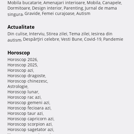
Mobila bucatarie
Amenajari interioare
Mobila
Canapele
,
,
,
,
Dormitoare
Design interior
Parenting
Jurnal de mama
,
,
,
Gravide
Femei curajoase
Autism
singura
,
,
,
Actualitate
Din culise
Interviu
Stirea zilei
Tema zilei
Iesirea din
,
,
,
,
Despărţiri celebre
Vesti Bune
Covid-19
Pandemie
autism
,
,
,
,
Horoscop
Horoscop 2026
,
Horoscop 2025
,
Horoscop azi
,
Horoscop dragoste
,
Horoscop chinezesc
,
Astrologie
,
Horoscop lunar
,
Horoscop rac azi
,
Horoscop gemeni azi
,
Horoscop fecioara azi
,
Horoscop taur azi
,
Horoscop capricorn azi
,
Horoscop scorpion azi
,
Horoscop sagetator azi
,