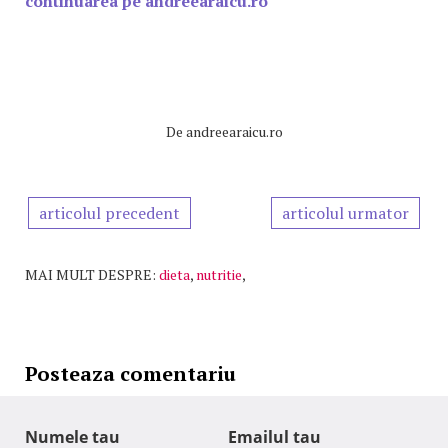
continuarea pe andreearaicu.ro
De
andreearaicu.ro
articolul precedent
articolul urmator
MAI MULT DESPRE:
dieta
,
nutritie
,
Posteaza comentariu
Numele tau
Emailul tau