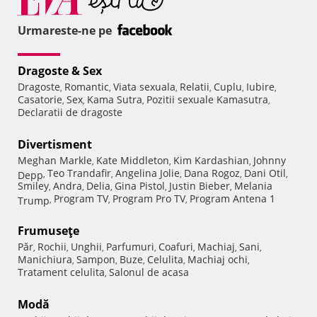
Urmareste-ne pe
Dragoste & Sex
Dragoste
Romantic
Viata sexuala
Relatii
Cuplu
Iubire
,
,
,
,
,
,
Casatorie
Sex
Kama Sutra
Pozitii sexuale Kamasutra
,
,
,
,
Declaratii de dragoste
Divertisment
Meghan Markle
Kate Middleton
Kim Kardashian
Johnny
,
,
,
Teo Trandafir
Angelina Jolie
Dana Rogoz
Dani Otil
Depp
,
,
,
,
,
Smiley
Andra
Delia
Gina Pistol
Justin Bieber
Melania
,
,
,
,
,
Program TV
Program Pro TV
Program Antena 1
Trump
,
,
,
Frumuseţe
Păr
Rochii
Unghii
Parfumuri
Coafuri
Machiaj
Sani
,
,
,
,
,
,
,
Manichiura
Sampon
Buze
Celulita
Machiaj ochi
,
,
,
,
,
Tratament celulita
Salonul de acasa
,
Modă