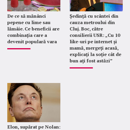
De ce să mănânci
Ședință cu scântei din
pepene cu lime sau
cauza metroului din
lămâie. Ce beneficii are
Cluj. Boc, către
combinația care a
consilierii USR: „Cu 10
devenit populară vara
like-uri pe internet și
mamă, mergeți acasă,
explicați la soție cât de
bun ați fost astăzi”
Elon, supărat pe Nolan: