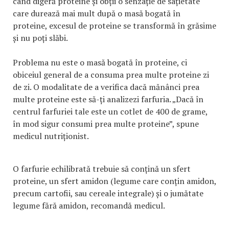
când digeră proteine și obții o senzație de sațietate
care durează mai mult după o masă bogată în
proteine, excesul de proteine se transformă în grăsime
și nu poți slăbi.
Problema nu este o masă bogată în proteine, ci
obiceiul general de a consuma prea multe proteine zi
de zi. O modalitate de a verifica dacă mănânci prea
multe proteine este să-ți analizezi farfuria. „Dacă în
centrul farfuriei tale este un cotlet de 400 de grame,
în mod sigur consumi prea multe proteine”, spune
medicul nutriționist.
O farfurie echilibrată trebuie să conțină un sfert
proteine, un sfert amidon (legume care conțin amidon,
precum cartofii, sau cereale integrale) și o jumătate
legume fără amidon, recomandă medicul.