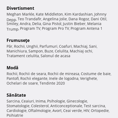
Divertisment
Meghan Markle
Kate Middleton
Kim Kardashian
Johnny
,
,
,
Teo Trandafir
Angelina Jolie
Dana Rogoz
Dani Otil
Depp
,
,
,
,
,
Smiley
Andra
Delia
Gina Pistol
Justin Bieber
Melania
,
,
,
,
,
Program TV
Program Pro TV
Program Antena 1
Trump
,
,
,
Frumuseţe
Păr
Rochii
Unghii
Parfumuri
Coafuri
Machiaj
Sani
,
,
,
,
,
,
,
Manichiura
Sampon
Buze
Celulita
Machiaj ochi
,
,
,
,
,
Tratament celulita
Salonul de acasa
,
Modă
Rochii
Rochii de seara
Rochii de mireasa
Costume de baie
,
,
,
,
Pantofi
Rochii elegante
Inele de logodna
Verighete
,
,
,
,
Ochelari de soare
Tendinte 2020
,
Sănătate
Sarcina
Ceaiuri
Inima
Psihologie
Ginecologie
,
,
,
,
,
Stomatologie
Colesterol
Anticonceptionale
Test sarcina
,
,
,
,
Cardiologie
Oftalmologie
Avort
Ceai verde
HIV
Ortopedie
,
,
,
,
,
,
Psihiatrie