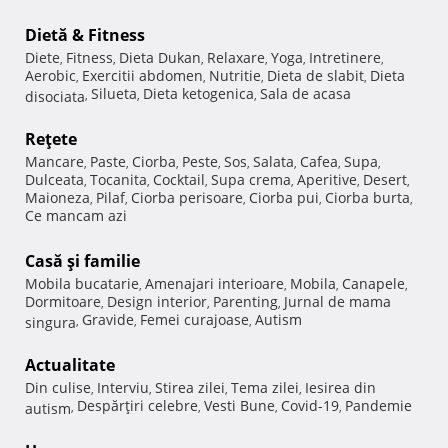
Dietă & Fitness
Diete
Fitness
Dieta Dukan
Relaxare
Yoga
Intretinere
,
,
,
,
,
,
Aerobic
Exercitii abdomen
Nutritie
Dieta de slabit
Dieta
,
,
,
,
Silueta
Dieta ketogenica
Sala de acasa
disociata
,
,
,
Reţete
Mancare
Paste
Ciorba
Peste
Sos
Salata
Cafea
Supa
,
,
,
,
,
,
,
,
Dulceata
Tocanita
Cocktail
Supa crema
Aperitive
Desert
,
,
,
,
,
,
Maioneza
Pilaf
Ciorba perisoare
Ciorba pui
Ciorba burta
,
,
,
,
,
Ce mancam azi
Casă şi familie
Mobila bucatarie
Amenajari interioare
Mobila
Canapele
,
,
,
,
Dormitoare
Design interior
Parenting
Jurnal de mama
,
,
,
Gravide
Femei curajoase
Autism
singura
,
,
,
Actualitate
Din culise
Interviu
Stirea zilei
Tema zilei
Iesirea din
,
,
,
,
Despărţiri celebre
Vesti Bune
Covid-19
Pandemie
autism
,
,
,
,