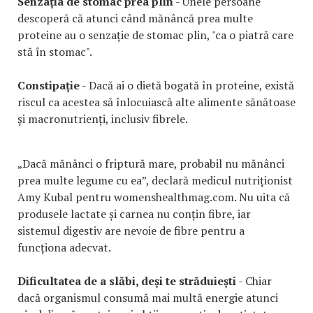
Senzația de stomac prea plin
- Unele persoane
descoperă că atunci când mănâncă prea multe
proteine au o senzație de stomac plin, "ca o piatră care
stă în stomac".
Constipație
- Dacă ai o dietă bogată în proteine, există
riscul ca acestea să înlocuiască alte alimente sănătoase
și macronutrienți, inclusiv fibrele.
„Dacă mănânci o friptură mare, probabil nu mănânci
prea multe legume cu ea”, declară medicul nutriționist
Amy Kubal pentru womenshealthmag.com. Nu uita că
produsele lactate și carnea nu conțin fibre, iar
sistemul digestiv are nevoie de fibre pentru a
funcționa adecvat.
Dificultatea de a slăbi, deși te străduiești
- Chiar
dacă organismul consumă mai multă energie atunci