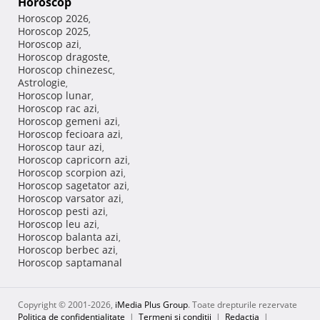
Horoscop
Horoscop 2026
,
Horoscop 2025
,
Horoscop azi
,
Horoscop dragoste
,
Horoscop chinezesc
,
Astrologie
,
Horoscop lunar
,
Horoscop rac azi
,
Horoscop gemeni azi
,
Horoscop fecioara azi
,
Horoscop taur azi
,
Horoscop capricorn azi
,
Horoscop scorpion azi
,
Horoscop sagetator azi
,
Horoscop varsator azi
,
Horoscop pesti azi
,
Horoscop leu azi
,
Horoscop balanta azi
,
Horoscop berbec azi
,
Horoscop saptamanal
Copyright © 2001-2026,
iMedia Plus Group
. Toate drepturile rezervate
Politica de confidențialitate
|
Termeni si conditii
|
Redacţia
|