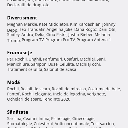
Declaratii de dragoste
Divertisment
Meghan Markle
Kate Middleton
Kim Kardashian
Johnny
,
,
,
Teo Trandafir
Angelina Jolie
Dana Rogoz
Dani Otil
Depp
,
,
,
,
,
Smiley
Andra
Delia
Gina Pistol
Justin Bieber
Melania
,
,
,
,
,
Program TV
Program Pro TV
Program Antena 1
Trump
,
,
,
Frumuseţe
Păr
Rochii
Unghii
Parfumuri
Coafuri
Machiaj
Sani
,
,
,
,
,
,
,
Manichiura
Sampon
Buze
Celulita
Machiaj ochi
,
,
,
,
,
Tratament celulita
Salonul de acasa
,
Modă
Rochii
Rochii de seara
Rochii de mireasa
Costume de baie
,
,
,
,
Pantofi
Rochii elegante
Inele de logodna
Verighete
,
,
,
,
Ochelari de soare
Tendinte 2020
,
Sănătate
Sarcina
Ceaiuri
Inima
Psihologie
Ginecologie
,
,
,
,
,
Stomatologie
Colesterol
Anticonceptionale
Test sarcina
,
,
,
,