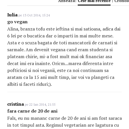
Afiseaza:
Cele mai recente
|
Cronol
Iulia
pe 13 Oct 2014, 15:24
go vegan
Alina, branza tofu este ieftina si mai satioasa, adica dai
6 lei pe o bucatica dar o imparti in mai multe mese.
Asta e o scuza bagata de toti mancatorii de carnati si
sarmale. Am devenit vegana cand eram studenta si
plateam chirie, mi-a fost mult mai ok financiar asa
decat imi era inainte. Oricm...marea diferenta intre
pofticiosi si noi veganii, este ca noi continuam sa
aratam ca la 15 ani mult timp, iar voi va plangeti ca
albiti si faceti riduri;).
cristina
pe 22 Ian 2014, 21:55
fara carne de 20 de ani
Fals, eu nu mananc carne de 20 de ani si am fost saraca
in tot timpul asta. Regimul vegetarian are lagatura cu