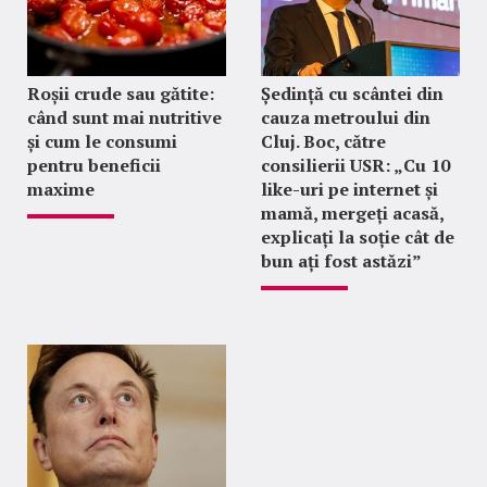
Roșii crude sau gătite:
Ședință cu scântei din
când sunt mai nutritive
cauza metroului din
și cum le consumi
Cluj. Boc, către
pentru beneficii
consilierii USR: „Cu 10
maxime
like-uri pe internet și
mamă, mergeți acasă,
explicați la soție cât de
bun ați fost astăzi”