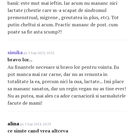
banii: este mut mai ieftin. Iar acum nu mananc nici
lactate (chestie care m-a scapat de sindromul
premenstrual, migrene , greutatea in plus, etc). Tot
putin cheltui si acum. Practic mananc de post. cum
poate sa fie asta scump?!
simika
pe 3 Sep 2013, 10:52
bravo lor...
Au finantele necesare si bravo lor pentru vointa. Eu
pot manca mai rar carne, dar nu as renunta in
totalitate la ea, precum nici la oua, lactate... Imi place
sa mananc sanatos, dar un regin vegan nu as tine ever!
Nu as putea, mai ales ca ador carnaciorii si sarmalutele
facute de mami!
alina
pe 3 Sep 2013, 10:29
ce simte cand vrea altceva