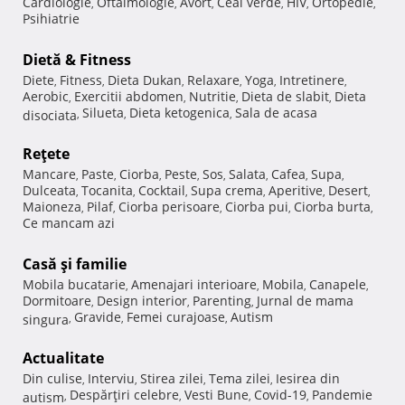
Cardiologie
Oftalmologie
Avort
Ceai verde
HIV
Ortopedie
,
,
,
,
,
,
Psihiatrie
Dietă & Fitness
Diete
Fitness
Dieta Dukan
Relaxare
Yoga
Intretinere
,
,
,
,
,
,
Aerobic
Exercitii abdomen
Nutritie
Dieta de slabit
Dieta
,
,
,
,
Silueta
Dieta ketogenica
Sala de acasa
disociata
,
,
,
Reţete
Mancare
Paste
Ciorba
Peste
Sos
Salata
Cafea
Supa
,
,
,
,
,
,
,
,
Dulceata
Tocanita
Cocktail
Supa crema
Aperitive
Desert
,
,
,
,
,
,
Maioneza
Pilaf
Ciorba perisoare
Ciorba pui
Ciorba burta
,
,
,
,
,
Ce mancam azi
Casă şi familie
Mobila bucatarie
Amenajari interioare
Mobila
Canapele
,
,
,
,
Dormitoare
Design interior
Parenting
Jurnal de mama
,
,
,
Gravide
Femei curajoase
Autism
singura
,
,
,
Actualitate
Din culise
Interviu
Stirea zilei
Tema zilei
Iesirea din
,
,
,
,
Despărţiri celebre
Vesti Bune
Covid-19
Pandemie
autism
,
,
,
,