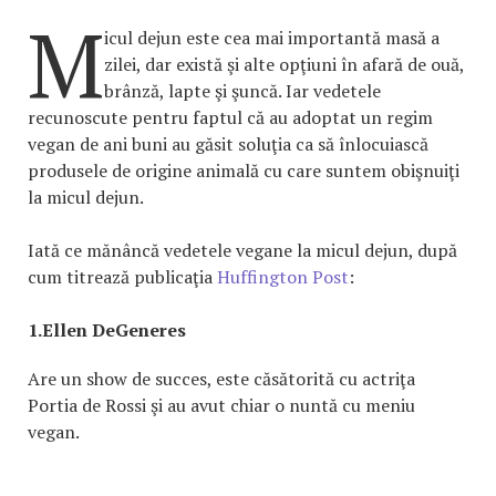
M
icul dejun este cea mai importantă masă a
zilei, dar există şi alte opţiuni în afară de ouă,
brânză, lapte şi şuncă. Iar vedetele
recunoscute pentru faptul că au adoptat un regim
vegan de ani buni au găsit soluţia ca să înlocuiască
produsele de origine animală cu care suntem obişnuiţi
la micul dejun.
Iată ce mănâncă vedetele vegane la micul dejun, după
cum titrează publicaţia
Huffington Post
:
1.Ellen DeGeneres
Are un show de succes, este căsătorită cu actriţa
Portia de Rossi şi au avut chiar o nuntă cu meniu
vegan.