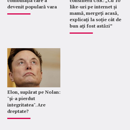
combinația care a
consilierii USR: „Cu 10
devenit populară vara
like-uri pe internet și
mamă, mergeți acasă,
explicați la soție cât de
bun ați fost astăzi”
Elon, supărat pe Nolan:
"şi-a pierdut
integritatea". Are
dreptate?