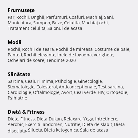
Frumuseţe
Păr
Rochii
Unghii
Parfumuri
Coafuri
Machiaj
Sani
,
,
,
,
,
,
,
Manichiura
Sampon
Buze
Celulita
Machiaj ochi
,
,
,
,
,
Tratament celulita
Salonul de acasa
,
Modă
Rochii
Rochii de seara
Rochii de mireasa
Costume de baie
,
,
,
,
Pantofi
Rochii elegante
Inele de logodna
Verighete
,
,
,
,
Ochelari de soare
Tendinte 2020
,
Sănătate
Sarcina
Ceaiuri
Inima
Psihologie
Ginecologie
,
,
,
,
,
Stomatologie
Colesterol
Anticonceptionale
Test sarcina
,
,
,
,
Cardiologie
Oftalmologie
Avort
Ceai verde
HIV
Ortopedie
,
,
,
,
,
,
Psihiatrie
Dietă & Fitness
Diete
Fitness
Dieta Dukan
Relaxare
Yoga
Intretinere
,
,
,
,
,
,
Aerobic
Exercitii abdomen
Nutritie
Dieta de slabit
Dieta
,
,
,
,
Silueta
Dieta ketogenica
Sala de acasa
disociata
,
,
,