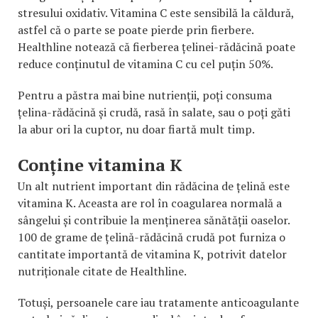
stresului oxidativ. Vitamina C este sensibilă la căldură,
astfel că o parte se poate pierde prin fierbere.
Healthline notează că fierberea țelinei-rădăcină poate
reduce conținutul de vitamina C cu cel puțin 50%.
Pentru a păstra mai bine nutrienții, poți consuma
țelina-rădăcină și crudă, rasă în salate, sau o poți găti
la abur ori la cuptor, nu doar fiartă mult timp.
Conține vitamina K
Un alt nutrient important din rădăcina de țelină este
vitamina K. Aceasta are rol în coagularea normală a
sângelui și contribuie la menținerea sănătății oaselor.
100 de grame de țelină-rădăcină crudă pot furniza o
cantitate importantă de vitamina K, potrivit datelor
nutriționale citate de Healthline.
Totuși, persoanele care iau tratamente anticoagulante