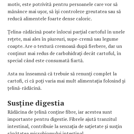
motiv, este potrivită pentru persoanele care vor să
mănânce mai ușor, să își controleze greutatea sau să
reducă alimentele foarte dense caloric.
Țelina-rădăcină poate înlocui parțial cartoful în unele
rețete, mai ales în piureuri, supe-cremă sau legume
coapte. Are o textură cremoasă după fierbere, dar un
conținut mai redus de carbohidrați decât cartoful, în
special când este consumată fiartă.
Asta nu înseamnă că trebuie să renunți complet la
cartofi, ci că poți varia mai mult alimentația folosind și
țelină-rădăcină.
Susține digestia
Rădăcina de țelină conține fibre, iar acestea sunt
importante pentru digestie. Fibrele ajută tranzitul
intestinal, contribuie la senzația de sațietate și susțin
sănătatea microbiomului intestinal.