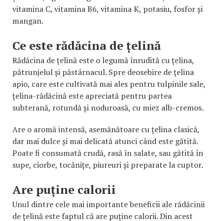
vitamina C, vitamina B6, vitamina K, potasiu, fosfor și
mangan.
Ce este rădăcina de țelină
Rădăcina de țelină este o legumă înrudită cu țelina,
pătrunjelul și păstârnacul. Spre deosebire de țelina
apio, care este cultivată mai ales pentru tulpinile sale,
țelina-rădăcină este apreciată pentru partea
subterană, rotundă și noduroasă, cu miez alb-cremos.
Are o aromă intensă, asemănătoare cu țelina clasică,
dar mai dulce și mai delicată atunci când este gătită.
Poate fi consumată crudă, rasă în salate, sau gătită în
supe, ciorbe, tocănițe, piureuri și preparate la cuptor.
Are puține calorii
Unul dintre cele mai importante beneficii ale rădăcinii
de țelină este faptul că are puține calorii. Din acest