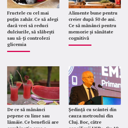
Fructele cu cel mai
Alimente bune pentru
puțin zahăr. Ce să alegi
creier după 50 de ani.
dacă vrei să reduci
Ce să mănânci pentru
dulciurile, să slăbești
memorie și sănătate
sau să-ți controlezi
cognitivă
glicemia
De ce să mănânci
Ședință cu scântei din
pepene cu lime sau
cauza metroului din
lămâie. Ce beneficii are
Cluj. Boc, către