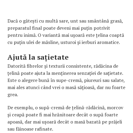
Dacă o gătești cu multă sare, unt sau smântână grasă,
preparatul final poate deveni mai puțin potrivit
pentru inimă. O variantă mai ușoară este țelina coaptă
cu puțin ulei de măsline, usturoi și ierburi aromatice.
Ajută la sațietate
Datorită fibrelor și texturii consistente, rădăcina de
țelină poate ajuta la menținerea senzației de sațietate.
Este o alegere bună în supe-cremă, piureuri sau salate,
mai ales atunci când vrei o masă sățioasă, dar nu foarte
grea.
De exemplu, o supă-cremă de țelină-rădăcină, morcov
și ceapă poate fi mai hrănitoare decât o supă foarte
apoasă, dar mai ușoară decât o masă bazată pe prăjeli
sau făinoase rafinate.