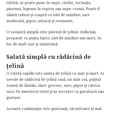
Gătită, se poate pune în supe, ciorbe, tocănițe,
piureuri, legume la cuptor sau supe-cremă. Poate fi
tăiată cuburi și coaptă cu ulei de măsline, sare
moderată, piper, usturoi și rozmarin.
O variantă simplă este piureul de țelină-rădăcină,
preparat cu puțin lapte, ulei de măsline sau iaurt, în
loc de mult unt și smântână.
Salată simplă cu rădăcină de
țelină
O rețetă rapidă este salata de țelină cu măr și iaurt. Ai
nevoie de rădăcină de țelină rasă, un măr ras, puțină
zeamă de lămâie, iaurt grecesc, sare, piper și câteva
nuci. Se amestecă totul și se servește ca garnitură sau
gustare.
Această combinație este gustoasă, răcoritoare și mai