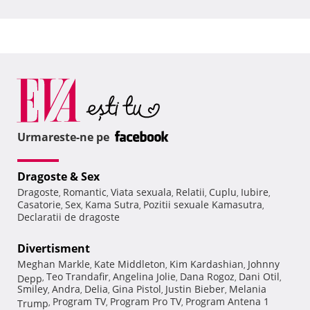
Urmareste-ne pe
Dragoste & Sex
Dragoste
Romantic
Viata sexuala
Relatii
Cuplu
Iubire
,
,
,
,
,
,
Casatorie
Sex
Kama Sutra
Pozitii sexuale Kamasutra
,
,
,
,
Declaratii de dragoste
Divertisment
Meghan Markle
Kate Middleton
Kim Kardashian
Johnny
,
,
,
Teo Trandafir
Angelina Jolie
Dana Rogoz
Dani Otil
Depp
,
,
,
,
,
Smiley
Andra
Delia
Gina Pistol
Justin Bieber
Melania
,
,
,
,
,
Program TV
Program Pro TV
Program Antena 1
Trump
,
,
,