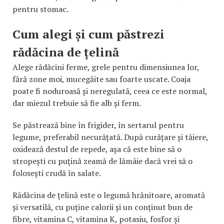
pentru stomac.
Cum alegi și cum păstrezi
rădăcina de țelină
Alege rădăcini ferme, grele pentru dimensiunea lor,
fără zone moi, mucegăite sau foarte uscate. Coaja
poate fi noduroasă și neregulată, ceea ce este normal,
dar miezul trebuie să fie alb și ferm.
Se păstrează bine în frigider, în sertarul pentru
legume, preferabil necurățată. După curățare și tăiere,
oxidează destul de repede, așa că este bine să o
stropești cu puțină zeamă de lămâie dacă vrei să o
folosești crudă în salate.
Rădăcina de țelină este o legumă hrănitoare, aromată
și versatilă, cu puține calorii și un conținut bun de
fibre, vitamina C, vitamina K, potasiu, fosfor și