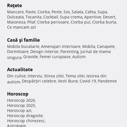
Reţete
Mancare
Paste
Ciorba
Peste
Sos
Salata
Cafea
Supa
,
,
,
,
,
,
,
,
Dulceata
Tocanita
Cocktail
Supa crema
Aperitive
Desert
,
,
,
,
,
,
Maioneza
Pilaf
Ciorba perisoare
Ciorba pui
Ciorba burta
,
,
,
,
,
Ce mancam azi
Casă şi familie
Mobila bucatarie
Amenajari interioare
Mobila
Canapele
,
,
,
,
Dormitoare
Design interior
Parenting
Jurnal de mama
,
,
,
Gravide
Femei curajoase
Autism
singura
,
,
,
Actualitate
Din culise
Interviu
Stirea zilei
Tema zilei
Iesirea din
,
,
,
,
Despărţiri celebre
Vesti Bune
Covid-19
Pandemie
autism
,
,
,
,
Horoscop
Horoscop 2026
,
Horoscop 2025
,
Horoscop azi
,
Horoscop dragoste
,
Horoscop chinezesc
,
Astrologie
,