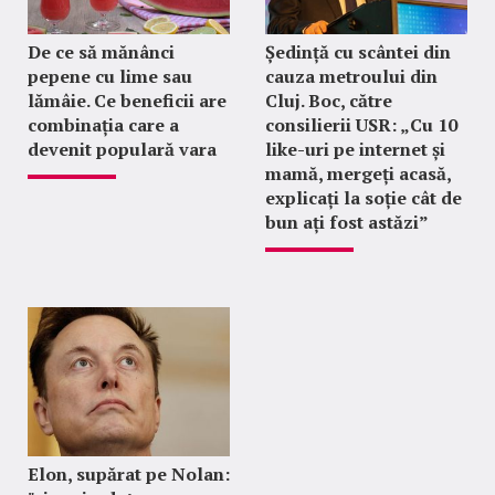
De ce să mănânci
Ședință cu scântei din
pepene cu lime sau
cauza metroului din
lămâie. Ce beneficii are
Cluj. Boc, către
combinația care a
consilierii USR: „Cu 10
devenit populară vara
like-uri pe internet și
mamă, mergeți acasă,
explicați la soție cât de
bun ați fost astăzi”
Elon, supărat pe Nolan: