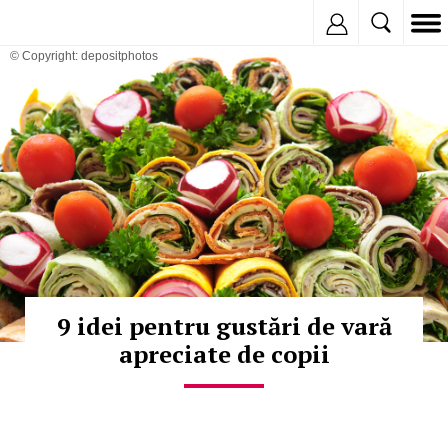
Inregistreaza
© Copyright: depositphotos
9 idei pentru gustări de vară
apreciate de copii