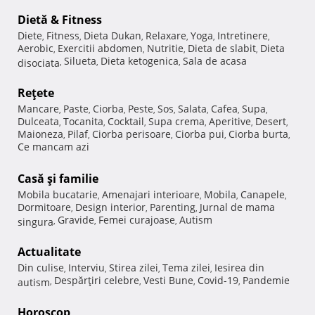
Dietă & Fitness
Diete
Fitness
Dieta Dukan
Relaxare
Yoga
Intretinere
,
,
,
,
,
,
Aerobic
Exercitii abdomen
Nutritie
Dieta de slabit
Dieta
,
,
,
,
Silueta
Dieta ketogenica
Sala de acasa
disociata
,
,
,
Reţete
Mancare
Paste
Ciorba
Peste
Sos
Salata
Cafea
Supa
,
,
,
,
,
,
,
,
Dulceata
Tocanita
Cocktail
Supa crema
Aperitive
Desert
,
,
,
,
,
,
Maioneza
Pilaf
Ciorba perisoare
Ciorba pui
Ciorba burta
,
,
,
,
,
Ce mancam azi
Casă şi familie
Mobila bucatarie
Amenajari interioare
Mobila
Canapele
,
,
,
,
Dormitoare
Design interior
Parenting
Jurnal de mama
,
,
,
Gravide
Femei curajoase
Autism
singura
,
,
,
Actualitate
Din culise
Interviu
Stirea zilei
Tema zilei
Iesirea din
,
,
,
,
Despărţiri celebre
Vesti Bune
Covid-19
Pandemie
autism
,
,
,
,
Horoscop