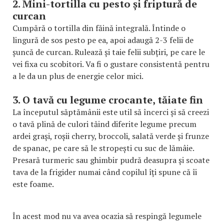
2. Mini-tortilla cu pesto și friptură de
curcan
Cumpără o tortilla din făină integrală. Întinde o
lingură de sos pesto pe ea, apoi adaugă 2-3 felii de
șuncă de curcan. Rulează și taie felii subțiri, pe care le
vei fixa cu scobitori. Va fi o gustare consistentă pentru
a le da un plus de energie celor mici.
3. O tavă cu legume crocante, tăiate fin
La începutul săptămânii este util să încerci și să creezi
o tavă plină de culori tăind diferite legume precum
ardei grași, roșii cherry, broccoli, salată verde și frunze
de spanac, pe care să le stropești cu suc de lămâie.
Presară turmeric sau ghimbir pudră deasupra și scoate
tava de la frigider numai când copilul îți spune că îi
este foame.
În acest mod nu va avea ocazia să respingă legumele