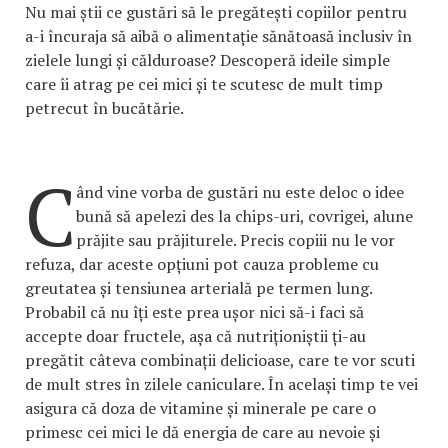
Nu mai știi ce gustări să le pregătești copiilor pentru
a-i încuraja să aibă o alimentație sănătoasă inclusiv în
zielele lungi și călduroase? Descoperă ideile simple
care îi atrag pe cei mici și te scutesc de mult timp
petrecut în bucătărie.
C
ând vine vorba de gustări nu este deloc o idee
bună să apelezi des la chips-uri, covrigei, alune
prăjite sau prăjiturele. Precis copiii nu le vor
refuza, dar aceste opțiuni pot cauza probleme cu
greutatea și tensiunea arterială pe termen lung.
Probabil că nu îți este prea ușor nici să-i faci să
accepte doar fructele, așa că nutriționiștii ți-au
pregătit câteva combinații delicioase, care te vor scuti
de mult stres în zilele caniculare. În același timp te vei
asigura că doza de vitamine și minerale pe care o
primesc cei mici le dă energia de care au nevoie și