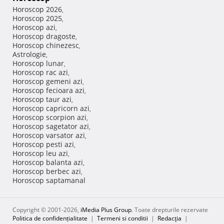
Horoscop 2026
,
Horoscop 2025
,
Horoscop azi
,
Horoscop dragoste
,
Horoscop chinezesc
,
Astrologie
,
Horoscop lunar
,
Horoscop rac azi
,
Horoscop gemeni azi
,
Horoscop fecioara azi
,
Horoscop taur azi
,
Horoscop capricorn azi
,
Horoscop scorpion azi
,
Horoscop sagetator azi
,
Horoscop varsator azi
,
Horoscop pesti azi
,
Horoscop leu azi
,
Horoscop balanta azi
,
Horoscop berbec azi
,
Horoscop saptamanal
Copyright © 2001-2026,
iMedia Plus Group
. Toate drepturile rezervate
Politica de confidențialitate
|
Termeni si conditii
|
Redacţia
|