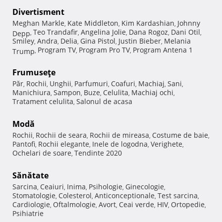
Divertisment
Meghan Markle
Kate Middleton
Kim Kardashian
Johnny
,
,
,
Teo Trandafir
Angelina Jolie
Dana Rogoz
Dani Otil
Depp
,
,
,
,
,
Smiley
Andra
Delia
Gina Pistol
Justin Bieber
Melania
,
,
,
,
,
Program TV
Program Pro TV
Program Antena 1
Trump
,
,
,
Frumuseţe
Păr
Rochii
Unghii
Parfumuri
Coafuri
Machiaj
Sani
,
,
,
,
,
,
,
Manichiura
Sampon
Buze
Celulita
Machiaj ochi
,
,
,
,
,
Tratament celulita
Salonul de acasa
,
Modă
Rochii
Rochii de seara
Rochii de mireasa
Costume de baie
,
,
,
,
Pantofi
Rochii elegante
Inele de logodna
Verighete
,
,
,
,
Ochelari de soare
Tendinte 2020
,
Sănătate
Sarcina
Ceaiuri
Inima
Psihologie
Ginecologie
,
,
,
,
,
Stomatologie
Colesterol
Anticonceptionale
Test sarcina
,
,
,
,
Cardiologie
Oftalmologie
Avort
Ceai verde
HIV
Ortopedie
,
,
,
,
,
,
Psihiatrie