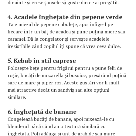
dinainte și cresc șansele să guste din ce ai pregătit.
4. Acadele înghețate din pepene verde
Taie miezul de pepene cubulețe, apoi înfige-l pe
fiecare într-un băț de acadea și pune puțină miere sau
caramel. Dă la congelator și servește acadelele
irezistibile când copilul îți spune că vrea ceva dulce.
5. Kebab în stil caprese
Folosește bețe pentru frigărui pentru a pune felii de
roșie, bucăți de mozarella și busuioc, presărând puțină
sare de mare și piper roz. Aceste gustări vor fi mult
mai atractive decât un sandviș sau alte opțiuni
similare.
6. Înghețată de banane
Congelează bucăți de banane, apoi mixează-le cu
blenderul până când au o textură similară cu
înghețata. Poți adăuga și unt de arahide sau mure