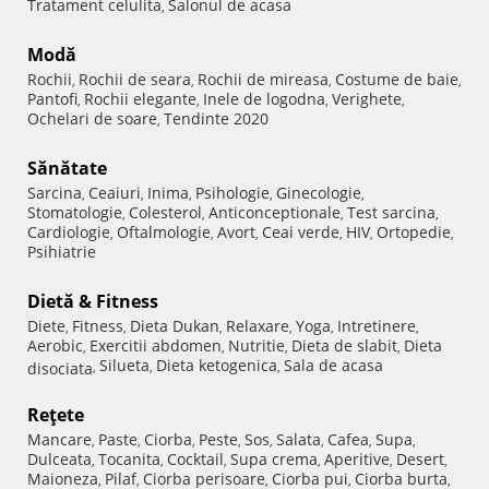
Tratament celulita
Salonul de acasa
,
Modă
Rochii
Rochii de seara
Rochii de mireasa
Costume de baie
,
,
,
,
Pantofi
Rochii elegante
Inele de logodna
Verighete
,
,
,
,
Ochelari de soare
Tendinte 2020
,
Sănătate
Sarcina
Ceaiuri
Inima
Psihologie
Ginecologie
,
,
,
,
,
Stomatologie
Colesterol
Anticonceptionale
Test sarcina
,
,
,
,
Cardiologie
Oftalmologie
Avort
Ceai verde
HIV
Ortopedie
,
,
,
,
,
,
Psihiatrie
Dietă & Fitness
Diete
Fitness
Dieta Dukan
Relaxare
Yoga
Intretinere
,
,
,
,
,
,
Aerobic
Exercitii abdomen
Nutritie
Dieta de slabit
Dieta
,
,
,
,
Silueta
Dieta ketogenica
Sala de acasa
disociata
,
,
,
Reţete
Mancare
Paste
Ciorba
Peste
Sos
Salata
Cafea
Supa
,
,
,
,
,
,
,
,
Dulceata
Tocanita
Cocktail
Supa crema
Aperitive
Desert
,
,
,
,
,
,
Maioneza
Pilaf
Ciorba perisoare
Ciorba pui
Ciorba burta
,
,
,
,
,