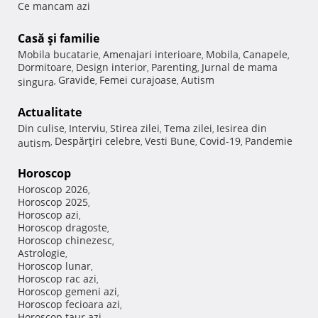
Ce mancam azi
Casă şi familie
Mobila bucatarie
Amenajari interioare
Mobila
Canapele
,
,
,
,
Dormitoare
Design interior
Parenting
Jurnal de mama
,
,
,
Gravide
Femei curajoase
Autism
singura
,
,
,
Actualitate
Din culise
Interviu
Stirea zilei
Tema zilei
Iesirea din
,
,
,
,
Despărţiri celebre
Vesti Bune
Covid-19
Pandemie
autism
,
,
,
,
Horoscop
Horoscop 2026
,
Horoscop 2025
,
Horoscop azi
,
Horoscop dragoste
,
Horoscop chinezesc
,
Astrologie
,
Horoscop lunar
,
Horoscop rac azi
,
Horoscop gemeni azi
,
Horoscop fecioara azi
,
Horoscop taur azi
,