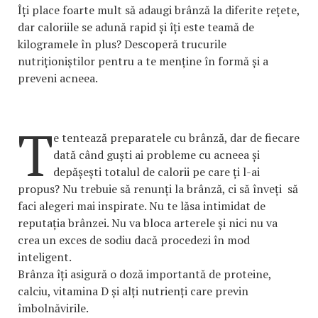
Îți place foarte mult să adaugi brânză la diferite rețete,
dar caloriile se adună rapid și îți este teamă de
kilogramele în plus? Descoperă trucurile
nutriționiștilor pentru a te menține în formă și a
preveni acneea.
T
e tentează preparatele cu brânză, dar de fiecare
dată când guști ai probleme cu acneea și
depășești totalul de calorii pe care ți l-ai
propus? Nu trebuie să renunți la brânză, ci să înveți să
faci alegeri mai inspirate. Nu te lăsa intimidat de
reputația brânzei. Nu va bloca arterele și nici nu va
crea un exces de sodiu dacă procedezi în mod
inteligent.
Brânza îți asigură o doză importantă de proteine,
calciu, vitamina D și alți nutrienți care previn
îmbolnăvirile.