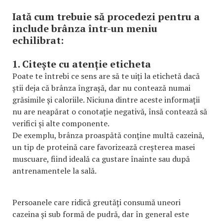
Iată cum trebuie să procedezi pentru a
include brânza într-un meniu
echilibrat:
1. Citește cu atenție eticheta
Poate te întrebi ce sens are să te uiți la etichetă dacă
știi deja că brânza îngrașă, dar nu contează numai
grăsimile și caloriile. Niciuna dintre aceste informații
nu are neapărat o conotație negativă, însă contează să
verifici și alte componente.
De exemplu, brânza proaspătă conține multă cazeină,
un tip de proteină care favorizează creșterea masei
muscuare, fiind ideală ca gustare înainte sau după
antrenamentele la sală.
Persoanele care ridică greutăți consumă uneori
cazeina și sub formă de pudră, dar în general este