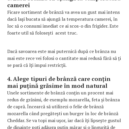
camerei
Ficare sortiment de brânză va avea un gust mai intens
dacă lași bucata să ajungă la temperatura camerei, în
loc să o consumi imediat ce ai scos-o din frigider. Este
foarte util să folosești acest truc.
Dacă savoarea este mai puternică după ce brânza nu
mai este rece vei folosi o cantitate mai redusă fără să ți
se pară că îți impui restricții.
4. Alege tipuri de brânză care conțin
mai puțină grăsime în mod natural
Unele sortimente de brânză conțin un procent mai
redus de grăsimi, de exemplu mozarella, feta și brânza
de capră. Încearcă să utilizezi o felie de brânză
mozarella când pregătești un burger în loc de brânză
Cheddar. Se va topi mai ușor, iar dacă îți lipsește gustul
de dinainte poți adăuga puțin mărar și o linguriță de