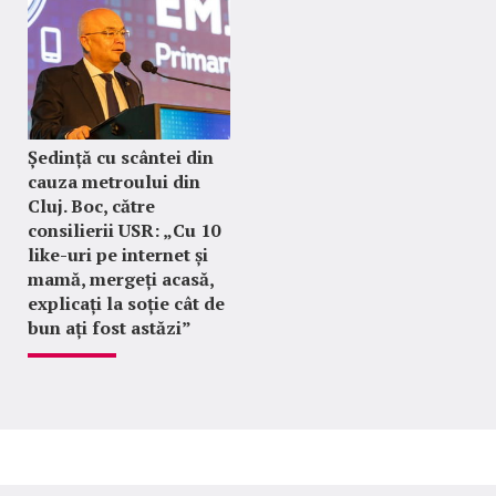
Ședință cu scântei din
cauza metroului din
Cluj. Boc, către
consilierii USR: „Cu 10
like-uri pe internet și
mamă, mergeți acasă,
explicați la soție cât de
bun ați fost astăzi”