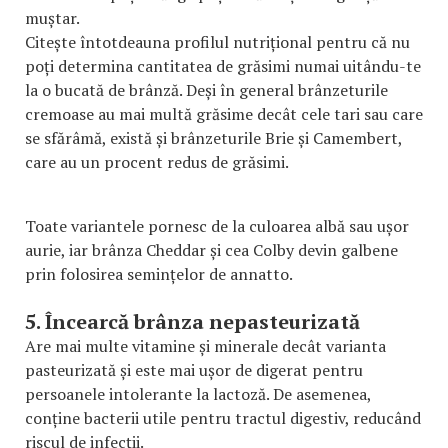
muștar.
Citește întotdeauna profilul nutrițional pentru că nu
poți determina cantitatea de grăsimi numai uitându-te
la o bucată de brânză. Deși în general brânzeturile
cremoase au mai multă grăsime decât cele tari sau care
se sfărâmă, există și brânzeturile Brie și Camembert,
care au un procent redus de grăsimi.
Toate variantele pornesc de la culoarea albă sau ușor
aurie, iar brânza Cheddar și cea Colby devin galbene
prin folosirea semințelor de annatto.
5. Încearcă brânza nepasteurizată
Are mai multe vitamine și minerale decât varianta
pasteurizată și este mai ușor de digerat pentru
persoanele intolerante la lactoză. De asemenea,
conține bacterii utile pentru tractul digestiv, reducând
riscul de infecții.