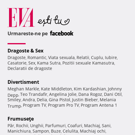
Urmareste-ne pe
Dragoste & Sex
Dragoste
Romantic
Viata sexuala
Relatii
Cuplu
Iubire
,
,
,
,
,
,
Casatorie
Sex
Kama Sutra
Pozitii sexuale Kamasutra
,
,
,
,
Declaratii de dragoste
Divertisment
Meghan Markle
Kate Middleton
Kim Kardashian
Johnny
,
,
,
Teo Trandafir
Angelina Jolie
Dana Rogoz
Dani Otil
Depp
,
,
,
,
,
Smiley
Andra
Delia
Gina Pistol
Justin Bieber
Melania
,
,
,
,
,
Program TV
Program Pro TV
Program Antena 1
Trump
,
,
,
Frumuseţe
Păr
Rochii
Unghii
Parfumuri
Coafuri
Machiaj
Sani
,
,
,
,
,
,
,
Manichiura
Sampon
Buze
Celulita
Machiaj ochi
,
,
,
,
,