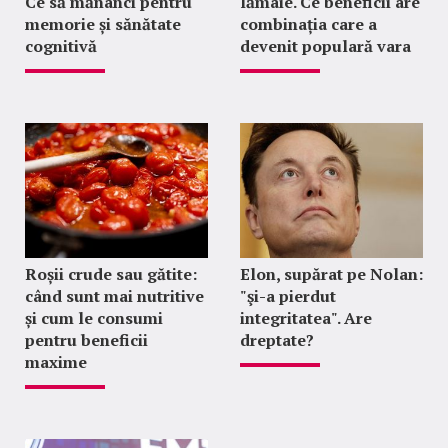
Ce să mănânci pentru
lămâie. Ce beneficii are
memorie și sănătate
combinația care a
cognitivă
devenit populară vara
Roșii crude sau gătite:
Elon, supărat pe Nolan:
când sunt mai nutritive
"şi-a pierdut
și cum le consumi
integritatea". Are
pentru beneficii
dreptate?
maxime