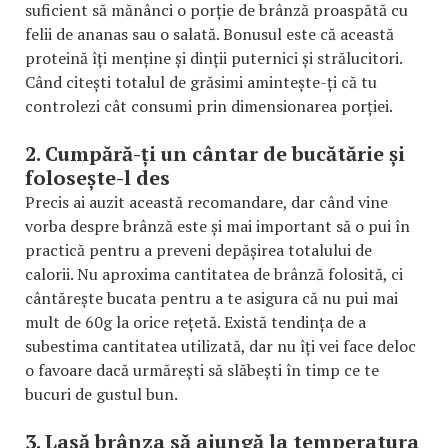
suficient să mănânci o porție de brânză proaspătă cu
felii de ananas sau o salată. Bonusul este că această
proteină îți menține și dinții puternici și strălucitori.
Când citești totalul de grăsimi amintește-ți că tu
controlezi cât consumi prin dimensionarea porției.
2. Cumpără-ți un cântar de bucătărie și
folosește-l des
Precis ai auzit această recomandare, dar când vine
vorba despre brânză este și mai important să o pui în
practică pentru a preveni depășirea totalului de
calorii. Nu aproxima cantitatea de brânză folosită, ci
cântărește bucata pentru a te asigura că nu pui mai
mult de 60g la orice rețetă. Există tendința de a
subestima cantitatea utilizată, dar nu îți vei face deloc
o favoare dacă urmărești să slăbești în timp ce te
bucuri de gustul bun.
3. Lasă brânza să ajungă la temperatura