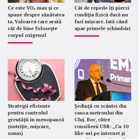
Ce este VO₂ max și ce
Cât de repede îți pierzi
spune despre sănătatea
condiția fizică dacă nu
ta. Valoarea care arată
faci mișcare. Iată când
cât de bine folosește
apar primele schimbări
corpul oxigenul
Strategii eficiente
Ședință cu scântei din
pentru controlul
cauza metroului din
greutății în menopauză
Cluj. Boc, către
(nutriție, mișcare,
consilierii USR: „Cu 10
somn)
like-uri pe internet și