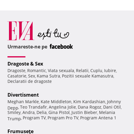
Urmareste-ne pe
Dragoste & Sex
Dragoste
Romantic
Viata sexuala
Relatii
Cuplu
Iubire
,
,
,
,
,
,
Casatorie
Sex
Kama Sutra
Pozitii sexuale Kamasutra
,
,
,
,
Declaratii de dragoste
Divertisment
Meghan Markle
Kate Middleton
Kim Kardashian
Johnny
,
,
,
Teo Trandafir
Angelina Jolie
Dana Rogoz
Dani Otil
Depp
,
,
,
,
,
Smiley
Andra
Delia
Gina Pistol
Justin Bieber
Melania
,
,
,
,
,
Program TV
Program Pro TV
Program Antena 1
Trump
,
,
,
Frumuseţe