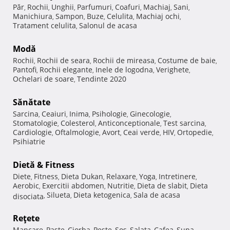
Păr
Rochii
Unghii
Parfumuri
Coafuri
Machiaj
Sani
,
,
,
,
,
,
,
Manichiura
Sampon
Buze
Celulita
Machiaj ochi
,
,
,
,
,
Tratament celulita
Salonul de acasa
,
Modă
Rochii
Rochii de seara
Rochii de mireasa
Costume de baie
,
,
,
,
Pantofi
Rochii elegante
Inele de logodna
Verighete
,
,
,
,
Ochelari de soare
Tendinte 2020
,
Sănătate
Sarcina
Ceaiuri
Inima
Psihologie
Ginecologie
,
,
,
,
,
Stomatologie
Colesterol
Anticonceptionale
Test sarcina
,
,
,
,
Cardiologie
Oftalmologie
Avort
Ceai verde
HIV
Ortopedie
,
,
,
,
,
,
Psihiatrie
Dietă & Fitness
Diete
Fitness
Dieta Dukan
Relaxare
Yoga
Intretinere
,
,
,
,
,
,
Aerobic
Exercitii abdomen
Nutritie
Dieta de slabit
Dieta
,
,
,
,
Silueta
Dieta ketogenica
Sala de acasa
disociata
,
,
,
Reţete
Mancare
Paste
Ciorba
Peste
Sos
Salata
Cafea
Supa