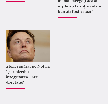
mamă, mergeți acasă,
explicați la soție cât de
bun ați fost astăzi”
Elon, supărat pe Nolan:
"şi-a pierdut
integritatea". Are
dreptate?