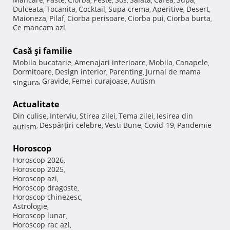
,
,
,
,
,
,
,
,
Dulceata
Tocanita
Cocktail
Supa crema
Aperitive
Desert
,
,
,
,
,
,
Maioneza
Pilaf
Ciorba perisoare
Ciorba pui
Ciorba burta
,
,
,
,
,
Ce mancam azi
Casă şi familie
Mobila bucatarie
Amenajari interioare
Mobila
Canapele
,
,
,
,
Dormitoare
Design interior
Parenting
Jurnal de mama
,
,
,
Gravide
Femei curajoase
Autism
singura
,
,
,
Actualitate
Din culise
Interviu
Stirea zilei
Tema zilei
Iesirea din
,
,
,
,
Despărţiri celebre
Vesti Bune
Covid-19
Pandemie
autism
,
,
,
,
Horoscop
Horoscop 2026
,
Horoscop 2025
,
Horoscop azi
,
Horoscop dragoste
,
Horoscop chinezesc
,
Astrologie
,
Horoscop lunar
,
Horoscop rac azi
,