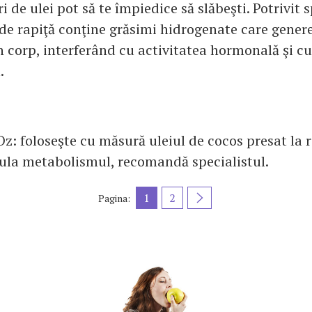
 de ulei pot să te împiedice să slăbeşti. Potrivit s
 de rapiţă conţine grăsimi hidrogenate care genere
n corp, interferând cu activitatea hormonală şi cu
.
 Oz: foloseşte cu măsură uleiul de cocos presat la r
ula metabolismul, recomandă specialistul.
1
2
Pagina: