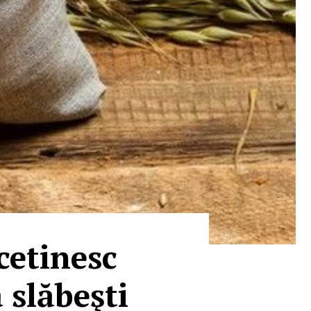
cetinesc
 slăbeşti