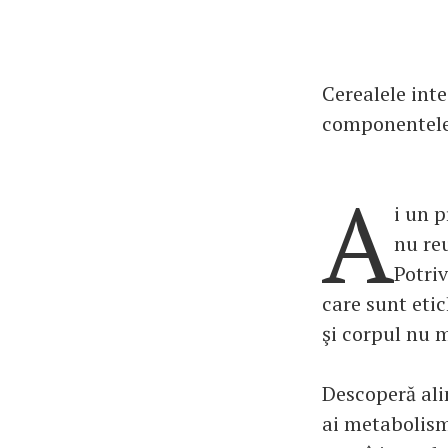
Cerealele inte
componentele 
A
i un p
nu reu
Potriv
care sunt etic
şi corpul nu m
Descoperă alim
ai metabolismu