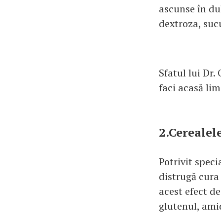
ascunse în du
dextroza, suc
Sfatul lui Dr.
faci acasă lim
2.Cerealel
Potrivit speci
distrugă cura
acest efect d
glutenul, amid