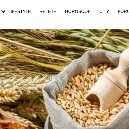
rezești mai des
Cât durează, cum te pregătești și cât
i în vârstă
de dureroasă este investigația
LIFESTYLE
RETETE
HOROSCOP
CITY
FOR