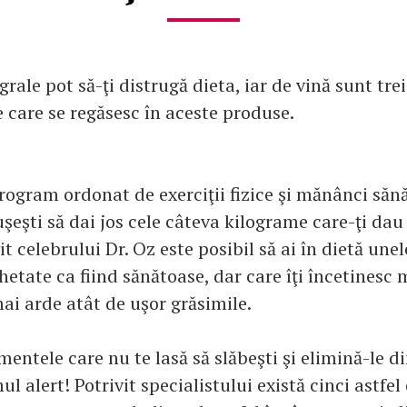
grale pot să-ţi distrugă dieta, iar de vină sunt tre
care se regăsesc în aceste produse.
rogram ordonat de exerciţii fizice şi mănânci sănă
şeşti să dai jos cele câteva kilograme care-ţi dau
it celebrului Dr. Oz este posibil să ai în dietă une
hetate ca fiind sănătoase, dar care îţi încetinesc
ai arde atât de uşor grăsimile.
entele care nu te lasă să slăbeşti şi elimină-le di
l alert! Potrivit specialistului există cinci astfe