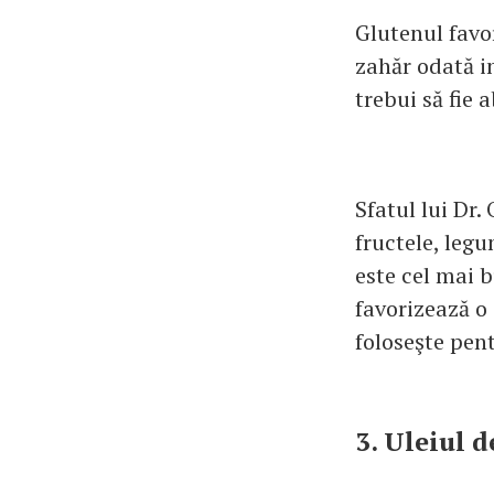
Glutenul favo
zahăr odată in
trebui să fie 
Sfatul lui Dr.
fructele, legu
este cel mai b
favorizează o 
foloseşte pent
3. Uleiul d