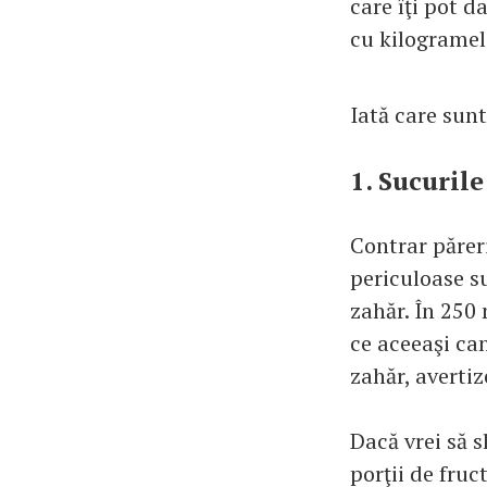
care îţi pot d
cu kilogramel
Iată care sunt
1. Sucuril
Contrar păreri
periculoase su
zahăr. În 250 
ce aceeaşi ca
zahăr, avertiz
Dacă vrei să s
porţii de fruc