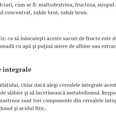
lciuri, cum ar fi: maltodextrina, fructoza, siropu
ul concentrat, zahăr brut, zahăr brun.
 Oz: ca să înlocuieşti aceste sucuri de fructe este d
onadă cu apă şi puţină miere de albine sau extrac
e integrale
alistului, chiar dacă alegi cerealele integrale aces
 de slăbire şi să încetinească metabolismul. Resp
ezastruos sunt trei componente din cerealele integ
onul şi acidul fitic.