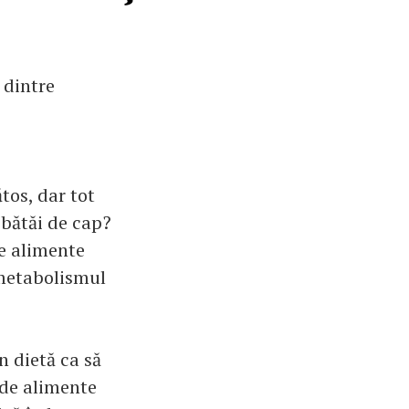
i dintre
tos, dar tot
 bătăi de cap?
le alimente
 metabolismul
n dietă ca să
l de alimente