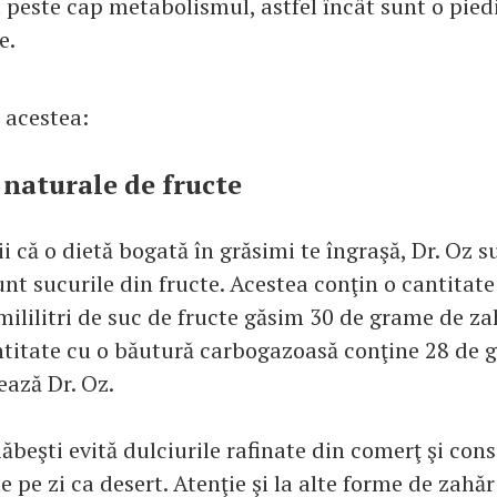
a peste cap metabolismul, astfel încât sunt o pied
e.
 acestea:
e naturale de fructe
i că o dietă bogată în grăsimi te îngraşă, Dr. Oz s
nt sucurile din fructe. Acestea conţin o cantitat
mililitri de suc de fructe găsim 30 de grame de za
ntitate cu o băutură carbogazoasă conţine 28 de 
ează Dr. Oz.
lăbeşti evită dulciurile rafinate din comerţ şi co
te pe zi ca desert. Atenţie şi la alte forme de zahă