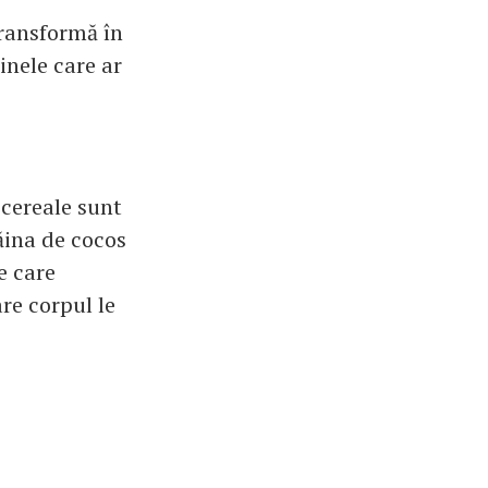
transformă în
inele care ar
 cereale sunt
ăina de cocos
e care
are corpul le