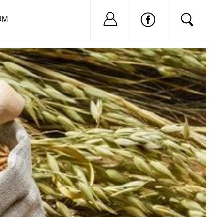
Nu ai cont?
Inregistreaza-
UM