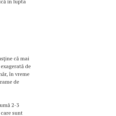
ică în lupta
usţine că mai
e exagerată de
hăr, în vreme
grame de
nsumă 2-3
r care sunt