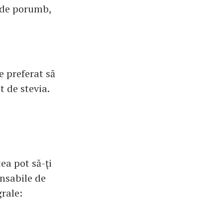
l de porumb,
e preferat să
t de stevia.
tea pot să-ţi
onsabile de
rale: