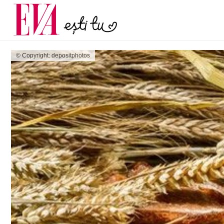
și 60 de ani. De ce te t
Carieră
pe măsură ce înaintez
Actualitate
© Copyright: depositphotos