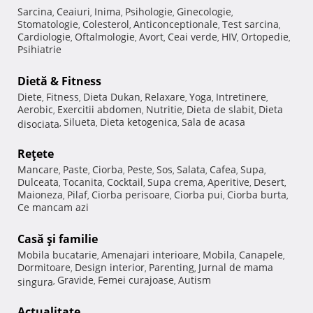
Sarcina
Ceaiuri
Inima
Psihologie
Ginecologie
,
,
,
,
,
Stomatologie
Colesterol
Anticonceptionale
Test sarcina
,
,
,
,
Cardiologie
Oftalmologie
Avort
Ceai verde
HIV
Ortopedie
,
,
,
,
,
,
Psihiatrie
Dietă & Fitness
Diete
Fitness
Dieta Dukan
Relaxare
Yoga
Intretinere
,
,
,
,
,
,
Aerobic
Exercitii abdomen
Nutritie
Dieta de slabit
Dieta
,
,
,
,
Silueta
Dieta ketogenica
Sala de acasa
disociata
,
,
,
Reţete
Mancare
Paste
Ciorba
Peste
Sos
Salata
Cafea
Supa
,
,
,
,
,
,
,
,
Dulceata
Tocanita
Cocktail
Supa crema
Aperitive
Desert
,
,
,
,
,
,
Maioneza
Pilaf
Ciorba perisoare
Ciorba pui
Ciorba burta
,
,
,
,
,
Ce mancam azi
Casă şi familie
Mobila bucatarie
Amenajari interioare
Mobila
Canapele
,
,
,
,
Dormitoare
Design interior
Parenting
Jurnal de mama
,
,
,
Gravide
Femei curajoase
Autism
singura
,
,
,
Actualitate