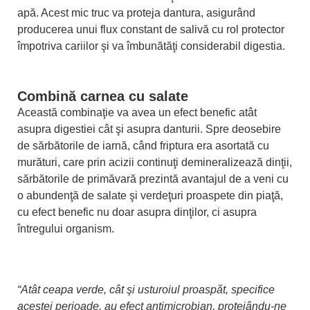
apă. Acest mic truc va proteja dantura, asigurând
producerea unui flux constant de salivă cu rol protector
împotriva cariilor şi va îmbunătăţi considerabil digestia.
Combină carnea cu salate
Această combinaţie va avea un efect benefic atât
asupra digestiei cât şi asupra danturii. Spre deosebire
de sărbătorile de iarnă, când friptura era asortată cu
murături, care prin acizii continuţi demineralizează dinţii,
sărbătorile de primăvară prezintă avantajul de a veni cu
o abundenţă de salate şi verdeţuri proaspete din piaţă,
cu efect benefic nu doar asupra dinţilor, ci asupra
întregului organism.
“Atât ceapa verde, cât şi usturoiul proaspăt, specifice
acestei perioade, au efect antimicrobian, protejându-ne