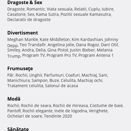
Dragoste & Sex
Dragoste
Romantic
Viata sexuala
Relatii
Cuplu
Iubire
,
,
,
,
,
,
Casatorie
Sex
Kama Sutra
Pozitii sexuale Kamasutra
,
,
,
,
Declaratii de dragoste
Divertisment
Meghan Markle
Kate Middleton
Kim Kardashian
Johnny
,
,
,
Teo Trandafir
Angelina Jolie
Dana Rogoz
Dani Otil
Depp
,
,
,
,
,
Smiley
Andra
Delia
Gina Pistol
Justin Bieber
Melania
,
,
,
,
,
Program TV
Program Pro TV
Program Antena 1
Trump
,
,
,
Frumuseţe
Păr
Rochii
Unghii
Parfumuri
Coafuri
Machiaj
Sani
,
,
,
,
,
,
,
Manichiura
Sampon
Buze
Celulita
Machiaj ochi
,
,
,
,
,
Tratament celulita
Salonul de acasa
,
Modă
Rochii
Rochii de seara
Rochii de mireasa
Costume de baie
,
,
,
,
Pantofi
Rochii elegante
Inele de logodna
Verighete
,
,
,
,
Ochelari de soare
Tendinte 2020
,
Sănătate