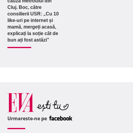
cauza metroului din
Cluj. Boc, către
consilierii USR: „Cu 10
like-uri pe internet și
mamă, mergeți acasă,
explicați la soție cât de
bun ați fost astăzi”
Urmareste-ne pe