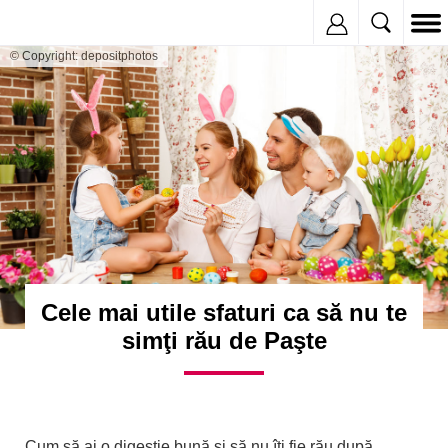
Inregistreaza
© Copyright: depositphotos
Cele mai utile sfaturi ca să nu te
simţi rău de Paşte
Cum să ai o digestie bună şi să nu îţi fie rău după