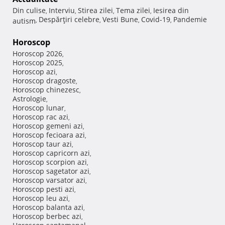
Din culise
Interviu
Stirea zilei
Tema zilei
Iesirea din
,
,
,
,
Despărţiri celebre
Vesti Bune
Covid-19
Pandemie
autism
,
,
,
,
Horoscop
Horoscop 2026
,
Horoscop 2025
,
Horoscop azi
,
Horoscop dragoste
,
Horoscop chinezesc
,
Astrologie
,
Horoscop lunar
,
Horoscop rac azi
,
Horoscop gemeni azi
,
Horoscop fecioara azi
,
Horoscop taur azi
,
Horoscop capricorn azi
,
Horoscop scorpion azi
,
Horoscop sagetator azi
,
Horoscop varsator azi
,
Horoscop pesti azi
,
Horoscop leu azi
,
Horoscop balanta azi
,
Horoscop berbec azi
,