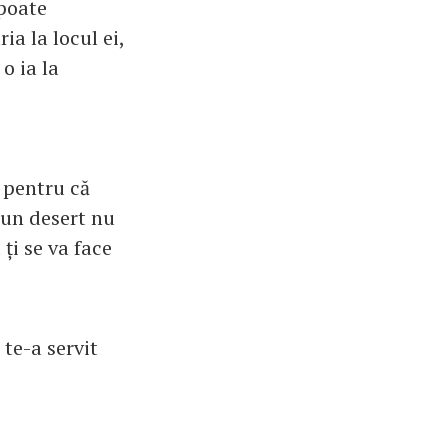
 poate
a la locul ei,
o ia la
t pentru că
i un desert nu
ți se va face
 te-a servit