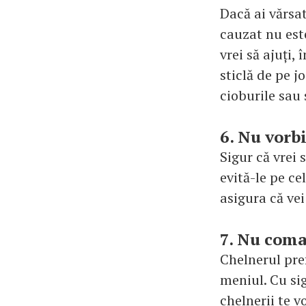
Dacă ai vărsat
cauzat nu este
vrei să ajuți,
sticlă de pe j
cioburile sau 
6. Nu vorbi
Sigur că vrei 
evită-le pe ce
asigura că vei
7. Nu coma
Chelnerul pref
meniul. Cu sig
chelnerii te v