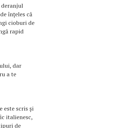
i deranjul
 de înțeles că
ngi cioburi de
ângă rapid
ului, dar
ru a te
 este scris și
c italienesc,
tipuri de