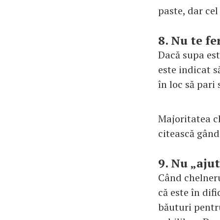
paste, dar cel
8. Nu te fe
Dacă supa este
este indicat s
în loc să pari
Majoritatea ch
citească gându
9. Nu „ajut
Când chelnerul
că este în difi
băuturi pentru