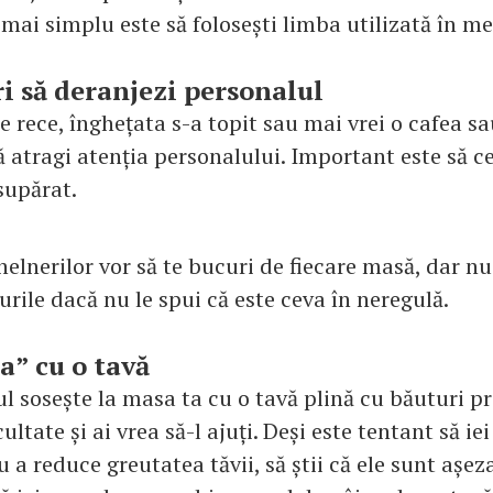
 mai simplu este să folosești limba utilizată în me
ri să deranjezi personalul
 rece, înghețata s-a topit sau mai vrei o cafea sa
ă atragi atenția personalului. Important este să ce
 supărat.
elnerilor vor să te bucuri de fiecare masă, dar n
rile dacă nu le spui că este ceva în neregulă.
a” cu o tavă
 sosește la masa ta cu o tavă plină cu băuturi pre
cultate și ai vrea să-l ajuți. Deși este tentant să ie
 a reduce greutatea tăvii, să știi că ele sunt așez