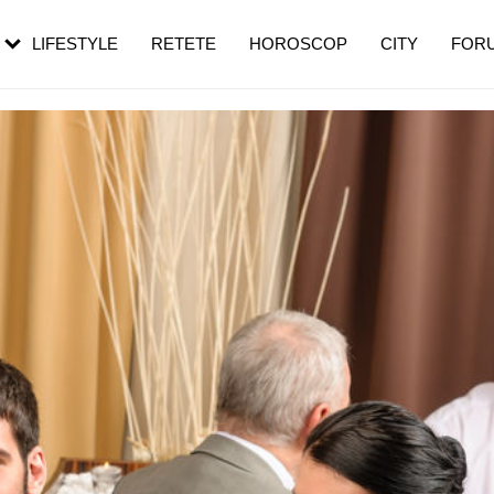
rebui să mergi
și 60 de ani. De ce te trezești mai des
pe măsură ce înaintezi în vârstă
LIFESTYLE
RETETE
HOROSCOP
CITY
FOR