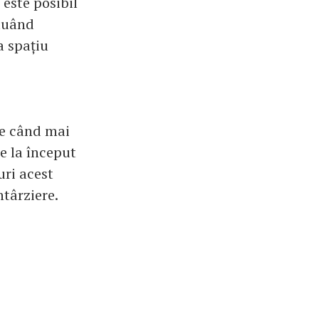
 este posibil
 luând
a spațiu
te când mai
e la început
uri acest
ntârziere.