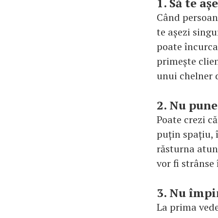
1. Să te aș
Când persoana 
te așezi singur
poate încurca
primește clie
unui chelner 
2. Nu pune 
Poate crezi că
puțin spațiu, 
răsturna atun
vor fi strâns
3. Nu împi
La prima vede