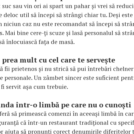
 suc sau vin ori ai spart un pahar și vrei să reduc
 deloc util să începi să strângi chiar tu. Deși este
 în niciun caz nu este recomandat să începi să strâ
os. Mai bine cere-ți scuze și lasă personalul să str
să înlocuiască fața de masă.
 prea mult cu cel care te servește
să fii prietenos și nu strică să pui întrebări chelner
le personale. Un zâmbet sincer este suficient pent
 fi servit așa cum trebuie.
nda într-o limbă pe care nu o cunoști
eră să primească comenzi în aceeași limbă în care
uranță că într-un restaurant tradițional cu specifi
or ajuta să pronunți corect denumirile diferitelor 