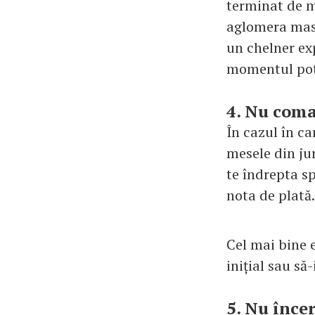
terminat de mâ
aglomera masa
un chelner exp
momentul potr
4. Nu coma
În cazul în ca
mesele din jur
te îndrepta sp
nota de plată.
Cel mai bine e
inițial sau să
5. Nu înce