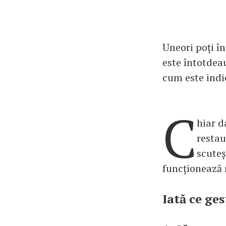
Uneori poți î
este întotdeau
cum este indi
C
hiar d
restau
scuteș
funcționează 
Iată ce ges