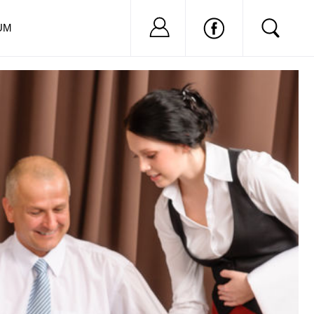
Nu ai cont?
Inregistreaza-
UM