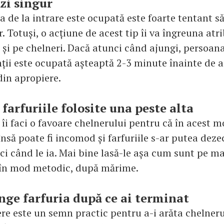
ezi singur
de la intrare este ocupată este foarte tentant să 
. Totuși, o acțiune de acest tip îi va îngreuna atrib
 și pe chelneri. Dacă atunci când ajungi, persoan
nții este ocupată așteaptă 2-3 minute înainte de 
din apropiere.
farfuriile folosite una peste alta
 îi faci o favoare chelnerului pentru că în acest
însă poate fi incomod și farfuriile s-ar putea dezec
ci când le ia. Mai bine lasă-le așa cum sunt pe m
e în mod metodic, după mărime.
nge farfuria după ce ai terminat
re este un semn practic pentru a-i arăta chelneru