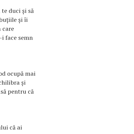
te duci și să
uțiile și îi
a care
a-i face semn
 mod ocupă mai
hilibra și
asă pentru că
lui că ai