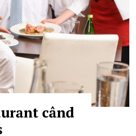
taurant când
s