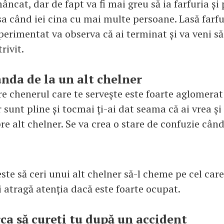
ncat, dar de fapt va fi mai greu să ia farfuria și
 când iei cina cu mai multe persoane. Lasă farfuri
erimentat va observa că ai terminat și va veni să 
ivit.
nda de la un alt chelner
re chenerul care te servește este foarte aglomera
 sunt pline și tocmai ți-ai dat seama că ai vrea ș
re alt chelner. Se va crea o stare de confuzie când 
ste să ceri unui alt chelner să-l cheme pe cel care
-i atragă atenția dacă este foarte ocupat.
rca să cureți tu după un accident