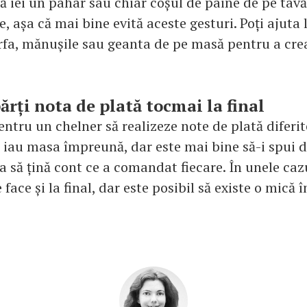
ă iei un pahar sau chiar coșul de pâine de pe tavă
e, așa că mai bine evită aceste gesturi. Poți ajuta
arfa, mănușile sau geanta de pe masă pentru a cre
ărți nota de plată tocmai la final
entru un chelner să realizeze note de plată diferi
i iau masa împreună, dar este mai bine să-i spui d
a să țină cont ce a comandat fiecare. În unele caz
 face și la final, dar este posibil să existe o mică î