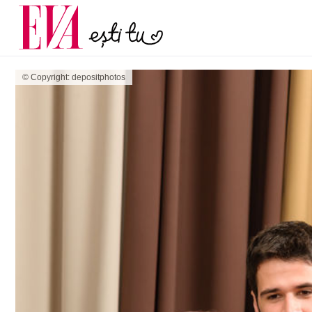
menopauză și când ar t
Carieră
la medic
Actualitate
© Copyright: depositphotos