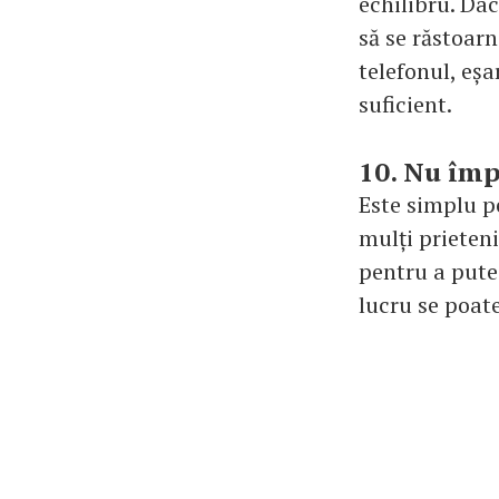
echilibru. Dac
să se răstoarn
telefonul, eș
suficient.
10. Nu împ
Este simplu p
mulți prieten
pentru a pute
lucru se poate