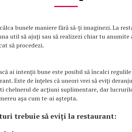
ncălca bunele maniere fără să-ți imaginezi. La res
na util să ajuți sau să realizezi chiar tu anumite 
cat să procedezi.
acă ai intenții bune este posibil să încalci regulil
rant. Este de înțeles că uneori vrei să eviți deranju
ti chelnerul de acțiuni suplimentare, dar lucruril
mereu așa cum te-ai aștepta.
turi trebuie să eviți la restaurant: