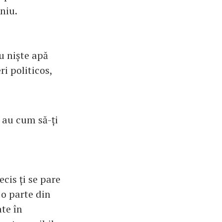
niu.
u niște apă
ri politicos,
u au cum să-ți
cis ți se pare
i o parte din
ate în