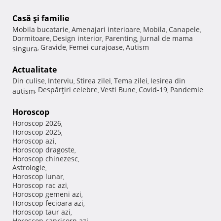
Casă şi familie
Mobila bucatarie
Amenajari interioare
Mobila
Canapele
,
,
,
,
Dormitoare
Design interior
Parenting
Jurnal de mama
,
,
,
Gravide
Femei curajoase
Autism
singura
,
,
,
Actualitate
Din culise
Interviu
Stirea zilei
Tema zilei
Iesirea din
,
,
,
,
Despărţiri celebre
Vesti Bune
Covid-19
Pandemie
autism
,
,
,
,
Horoscop
Horoscop 2026
,
Horoscop 2025
,
Horoscop azi
,
Horoscop dragoste
,
Horoscop chinezesc
,
Astrologie
,
Horoscop lunar
,
Horoscop rac azi
,
Horoscop gemeni azi
,
Horoscop fecioara azi
,
Horoscop taur azi
,
Horoscop capricorn azi