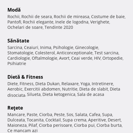
Modă
Rochii
Rochii de seara
Rochii de mireasa
Costume de baie
,
,
,
,
Pantofi
Rochii elegante
Inele de logodna
Verighete
,
,
,
,
Ochelari de soare
Tendinte 2020
,
Sănătate
Sarcina
Ceaiuri
Inima
Psihologie
Ginecologie
,
,
,
,
,
Stomatologie
Colesterol
Anticonceptionale
Test sarcina
,
,
,
,
Cardiologie
Oftalmologie
Avort
Ceai verde
HIV
Ortopedie
,
,
,
,
,
,
Psihiatrie
Dietă & Fitness
Diete
Fitness
Dieta Dukan
Relaxare
Yoga
Intretinere
,
,
,
,
,
,
Aerobic
Exercitii abdomen
Nutritie
Dieta de slabit
Dieta
,
,
,
,
Silueta
Dieta ketogenica
Sala de acasa
disociata
,
,
,
Reţete
Mancare
Paste
Ciorba
Peste
Sos
Salata
Cafea
Supa
,
,
,
,
,
,
,
,
Dulceata
Tocanita
Cocktail
Supa crema
Aperitive
Desert
,
,
,
,
,
,
Maioneza
Pilaf
Ciorba perisoare
Ciorba pui
Ciorba burta
,
,
,
,
,
Ce mancam azi