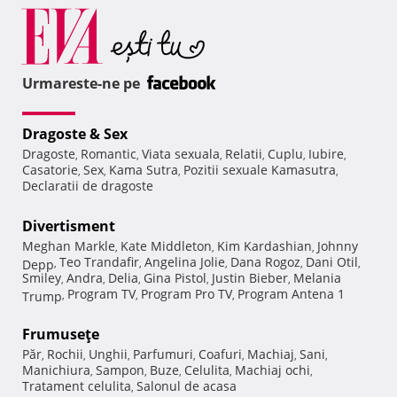
Urmareste-ne pe
Dragoste & Sex
Dragoste
Romantic
Viata sexuala
Relatii
Cuplu
Iubire
,
,
,
,
,
,
Casatorie
Sex
Kama Sutra
Pozitii sexuale Kamasutra
,
,
,
,
Declaratii de dragoste
Divertisment
Meghan Markle
Kate Middleton
Kim Kardashian
Johnny
,
,
,
Teo Trandafir
Angelina Jolie
Dana Rogoz
Dani Otil
Depp
,
,
,
,
,
Smiley
Andra
Delia
Gina Pistol
Justin Bieber
Melania
,
,
,
,
,
Program TV
Program Pro TV
Program Antena 1
Trump
,
,
,
Frumuseţe
Păr
Rochii
Unghii
Parfumuri
Coafuri
Machiaj
Sani
,
,
,
,
,
,
,
Manichiura
Sampon
Buze
Celulita
Machiaj ochi
,
,
,
,
,
Tratament celulita
Salonul de acasa
,