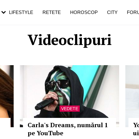
rebui să mergi
și 60 de ani. De ce te trezești mai des
pe măsură ce înaintezi în vârstă
LIFESTYLE
RETETE
HOROSCOP
CITY
FOR
Videoclipuri
VEDETE
Carla's Dreams, numărul 1
Y
pe YouTube
u