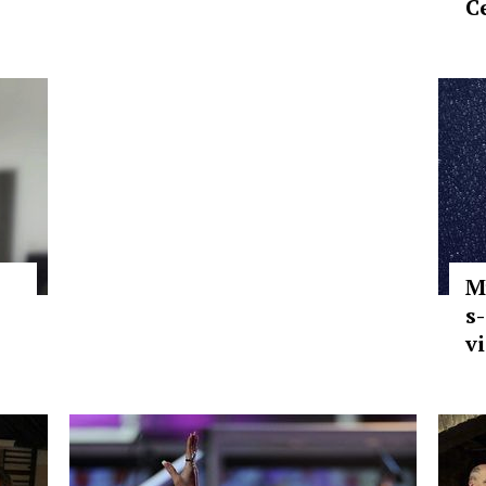
C
M
s
v