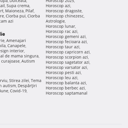
Supa
Dulceata
Horoscop 2025
,
,
,
ail
Supa crema
Horoscop azi
,
,
,
rt
Maioneza
Pilaf
Horoscop dragoste
,
,
,
,
re
Ciorba pui
Ciorba
Horoscop chinezesc
,
,
,
am azi
Astrologie
,
Horoscop lunar
,
Horoscop rac azi
,
lie
Horoscop gemeni azi
,
rie
Amenajari
,
Horoscop fecioara azi
,
ila
Canapele
,
,
Horoscop taur azi
,
sign interior
,
Horoscop capricorn azi
,
nal de mama singura
,
Horoscop scorpion azi
,
 curajoase
Autism
,
Horoscop sagetator azi
,
Horoscop varsator azi
,
Horoscop pesti azi
,
Horoscop leu azi
,
rviu
Stirea zilei
Tema
,
,
Horoscop balanta azi
,
in autism
Despărţiri
,
Horoscop berbec azi
,
 Bune
Covid-19
,
,
Horoscop saptamanal