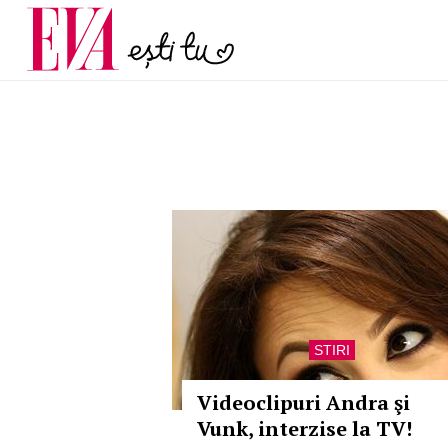
menopauză și când ar t
Carieră
la medic
Actualitate
STIRI
Videoclipuri Andra şi
Vunk, interzise la TV!