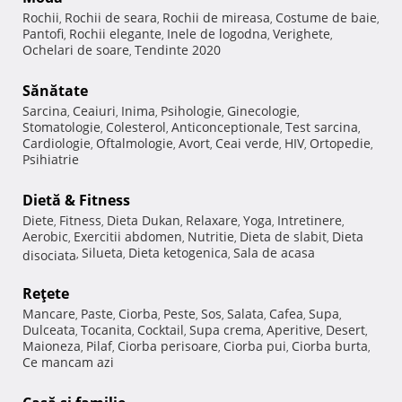
Rochii
Rochii de seara
Rochii de mireasa
Costume de baie
,
,
,
,
Pantofi
Rochii elegante
Inele de logodna
Verighete
,
,
,
,
Ochelari de soare
Tendinte 2020
,
Sănătate
Sarcina
Ceaiuri
Inima
Psihologie
Ginecologie
,
,
,
,
,
Stomatologie
Colesterol
Anticonceptionale
Test sarcina
,
,
,
,
Cardiologie
Oftalmologie
Avort
Ceai verde
HIV
Ortopedie
,
,
,
,
,
,
Psihiatrie
Dietă & Fitness
Diete
Fitness
Dieta Dukan
Relaxare
Yoga
Intretinere
,
,
,
,
,
,
Aerobic
Exercitii abdomen
Nutritie
Dieta de slabit
Dieta
,
,
,
,
Silueta
Dieta ketogenica
Sala de acasa
disociata
,
,
,
Reţete
Mancare
Paste
Ciorba
Peste
Sos
Salata
Cafea
Supa
,
,
,
,
,
,
,
,
Dulceata
Tocanita
Cocktail
Supa crema
Aperitive
Desert
,
,
,
,
,
,
Maioneza
Pilaf
Ciorba perisoare
Ciorba pui
Ciorba burta
,
,
,
,
,
Ce mancam azi