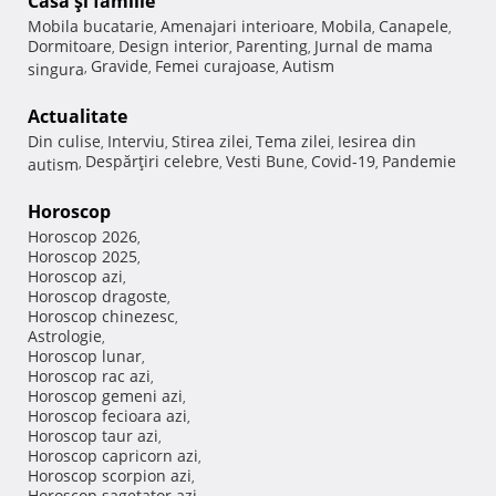
Casă şi familie
Mobila bucatarie
Amenajari interioare
Mobila
Canapele
,
,
,
,
Dormitoare
Design interior
Parenting
Jurnal de mama
,
,
,
Gravide
Femei curajoase
Autism
singura
,
,
,
Actualitate
Din culise
Interviu
Stirea zilei
Tema zilei
Iesirea din
,
,
,
,
Despărţiri celebre
Vesti Bune
Covid-19
Pandemie
autism
,
,
,
,
Horoscop
Horoscop 2026
,
Horoscop 2025
,
Horoscop azi
,
Horoscop dragoste
,
Horoscop chinezesc
,
Astrologie
,
Horoscop lunar
,
Horoscop rac azi
,
Horoscop gemeni azi
,
Horoscop fecioara azi
,
Horoscop taur azi
,
Horoscop capricorn azi
,
Horoscop scorpion azi
,
Horoscop sagetator azi