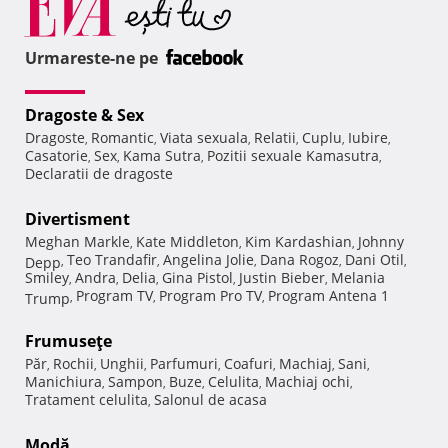
Urmareste-ne pe
Dragoste & Sex
Dragoste
Romantic
Viata sexuala
Relatii
Cuplu
Iubire
,
,
,
,
,
,
Casatorie
Sex
Kama Sutra
Pozitii sexuale Kamasutra
,
,
,
,
Declaratii de dragoste
Divertisment
Meghan Markle
Kate Middleton
Kim Kardashian
Johnny
,
,
,
Teo Trandafir
Angelina Jolie
Dana Rogoz
Dani Otil
Depp
,
,
,
,
,
Smiley
Andra
Delia
Gina Pistol
Justin Bieber
Melania
,
,
,
,
,
Program TV
Program Pro TV
Program Antena 1
Trump
,
,
,
Frumuseţe
Păr
Rochii
Unghii
Parfumuri
Coafuri
Machiaj
Sani
,
,
,
,
,
,
,
Manichiura
Sampon
Buze
Celulita
Machiaj ochi
,
,
,
,
,
Tratament celulita
Salonul de acasa
,
Modă