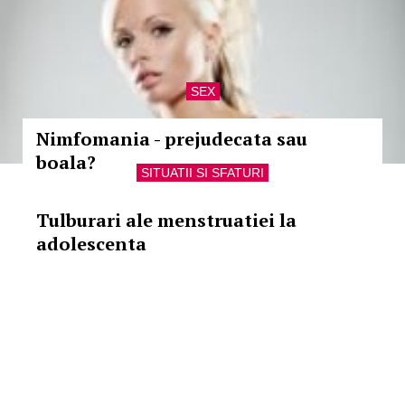
SEX
Nimfomania - prejudecata sau
boala?
SITUATII SI SFATURI
Tulburari ale menstruatiei la
adolescenta