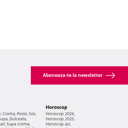
Aboneaza-te la newsletter
Horoscop
e
Ciorba
Peste
Sos
Horoscop 2026
,
,
,
,
,
Supa
Dulceata
Horoscop 2025
,
,
,
ail
Supa crema
Horoscop azi
,
,
,