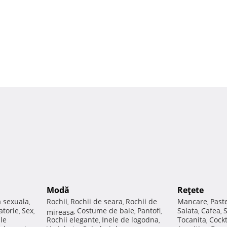
Modă
Reţete
a sexuala
Rochii
Rochii de seara
Rochii de
Mancare
Past
,
,
,
,
atorie
Sex
Costume de baie
Pantofi
Salata
Cafea
,
,
mireasa
,
,
,
,
,
ale
Rochii elegante
Inele de logodna
Tocanita
Cockt
,
,
,