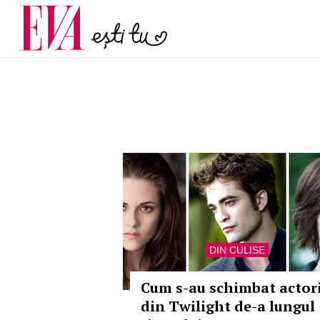
menopauză și când ar t
Carieră
la medic
Actualitate
DIN CULISE
Cum s-au schimbat actori
din Twilight de-a lungul