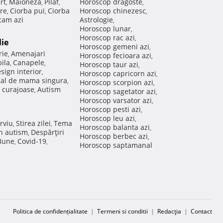
rt
Maioneza
Pilaf
Horoscop dragoste
,
,
,
,
re
Ciorba pui
Ciorba
Horoscop chinezesc
,
,
,
am azi
Astrologie
,
Horoscop lunar
,
Horoscop rac azi
,
lie
Horoscop gemeni azi
,
rie
Amenajari
,
Horoscop fecioara azi
,
ila
Canapele
,
,
Horoscop taur azi
,
sign interior
,
Horoscop capricorn azi
,
nal de mama singura
,
Horoscop scorpion azi
,
 curajoase
Autism
,
Horoscop sagetator azi
,
Horoscop varsator azi
,
Horoscop pesti azi
,
Horoscop leu azi
,
rviu
Stirea zilei
Tema
,
,
Horoscop balanta azi
,
in autism
Despărţiri
,
Horoscop berbec azi
,
 Bune
Covid-19
,
,
Horoscop saptamanal
Politica de confidențialitate
|
Termeni si conditii
|
Redacţia
|
Contact