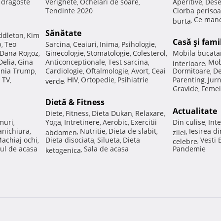
e dragoste
Verighete
Ochelari de soare
Aperitive
Dese
,
,
,
Tendinte 2020
Ciorba perisoa
Ce manc
burta
,
Sănătate
ddleton
Kim
,
Casă şi fami
p
Teo
Sarcina
Ceaiuri
Inima
Psihologie
,
,
,
,
,
Dana Rogoz
Ginecologie
Stomatologie
Colesterol
Mobila bucata
,
,
,
,
Delia
Gina
Anticonceptionale
Test sarcina
Mob
,
,
,
interioare
,
nia Trump
Cardiologie
Oftalmologie
Avort
Ceai
Dormitoare
De
,
,
,
,
,
 TV
HIV
Ortopedie
Psihiatrie
Parenting
Jur
,
verde
,
,
,
,
Gravide
Femei
,
Dietă & Fitness
Actualitate
Diete
Fitness
Dieta Dukan
Relaxare
,
,
,
,
muri
Yoga
Intretinere
Aerobic
Exercitii
Din culise
Inte
,
,
,
,
,
nichiura
Nutritie
Dieta de slabit
Iesirea d
,
abdomen
,
,
,
zilei
,
achiaj ochi
Dieta disociata
Silueta
Dieta
Vesti
,
,
,
celebre
,
ul de acasa
Sala de acasa
Pandemie
ketogenica
,