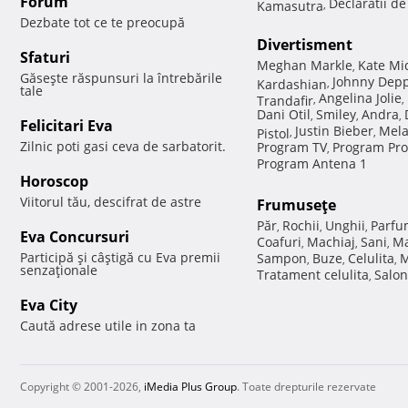
Forum
Declaratii d
Kamasutra
,
Dezbate tot ce te preocupă
Divertisment
Sfaturi
Meghan Markle
Kate Mi
,
Găseşte răspunsuri la întrebările
Johnny Dep
Kardashian
,
tale
Angelina Jolie
Trandafir
,
,
Dani Otil
Smiley
Andra
,
,
,
Felicitari Eva
Justin Bieber
Mela
Pistol
,
,
Zilnic poti gasi ceva de sarbatorit.
Program TV
Program Pro
,
Program Antena 1
Horoscop
Viitorul tău, descifrat de astre
Frumuseţe
Păr
Rochii
Unghii
Parfu
,
,
,
Eva Concursuri
Coafuri
Machiaj
Sani
Ma
,
,
,
Participă şi câştigă cu Eva premii
Sampon
Buze
Celulita
M
,
,
,
senzaţionale
Tratament celulita
Salon
,
Eva City
Caută adrese utile in zona ta
Copyright © 2001-2026,
iMedia Plus Group
. Toate drepturile rezervate