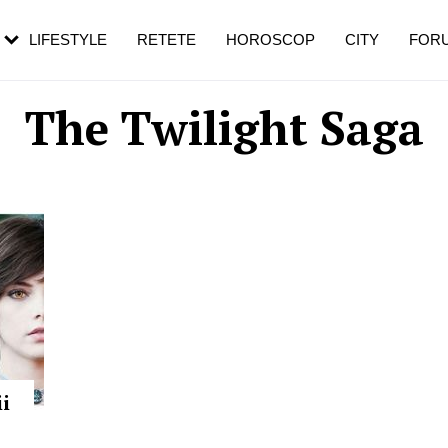
rebui să mergi
și 60 de ani. De ce te trezești mai des
pe măsură ce înaintezi în vârstă
LIFESTYLE
RETETE
HOROSCOP
CITY
FOR
The Twilight Saga
i