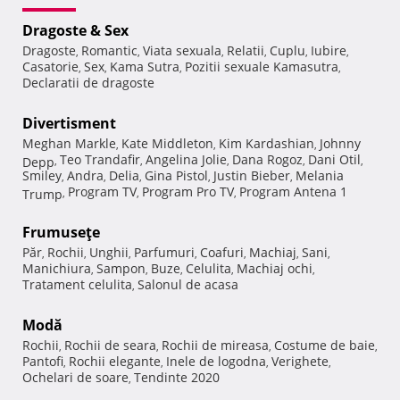
Dragoste & Sex
Dragoste
Romantic
Viata sexuala
Relatii
Cuplu
Iubire
,
,
,
,
,
,
Casatorie
Sex
Kama Sutra
Pozitii sexuale Kamasutra
,
,
,
,
Declaratii de dragoste
Divertisment
Meghan Markle
Kate Middleton
Kim Kardashian
Johnny
,
,
,
Teo Trandafir
Angelina Jolie
Dana Rogoz
Dani Otil
Depp
,
,
,
,
,
Smiley
Andra
Delia
Gina Pistol
Justin Bieber
Melania
,
,
,
,
,
Program TV
Program Pro TV
Program Antena 1
Trump
,
,
,
Frumuseţe
Păr
Rochii
Unghii
Parfumuri
Coafuri
Machiaj
Sani
,
,
,
,
,
,
,
Manichiura
Sampon
Buze
Celulita
Machiaj ochi
,
,
,
,
,
Tratament celulita
Salonul de acasa
,
Modă
Rochii
Rochii de seara
Rochii de mireasa
Costume de baie
,
,
,
,
Pantofi
Rochii elegante
Inele de logodna
Verighete
,
,
,
,
Ochelari de soare
Tendinte 2020
,