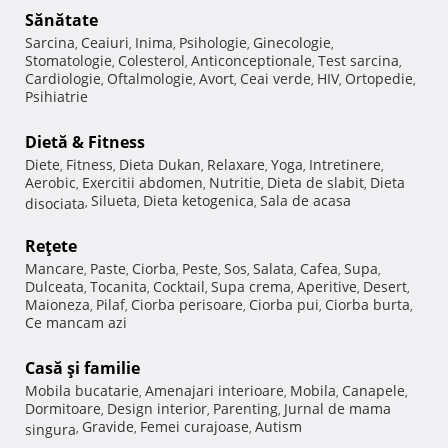
Sănătate
Sarcina
Ceaiuri
Inima
Psihologie
Ginecologie
,
,
,
,
,
Stomatologie
Colesterol
Anticonceptionale
Test sarcina
,
,
,
,
Cardiologie
Oftalmologie
Avort
Ceai verde
HIV
Ortopedie
,
,
,
,
,
,
Psihiatrie
Dietă & Fitness
Diete
Fitness
Dieta Dukan
Relaxare
Yoga
Intretinere
,
,
,
,
,
,
Aerobic
Exercitii abdomen
Nutritie
Dieta de slabit
Dieta
,
,
,
,
Silueta
Dieta ketogenica
Sala de acasa
disociata
,
,
,
Reţete
Mancare
Paste
Ciorba
Peste
Sos
Salata
Cafea
Supa
,
,
,
,
,
,
,
,
Dulceata
Tocanita
Cocktail
Supa crema
Aperitive
Desert
,
,
,
,
,
,
Maioneza
Pilaf
Ciorba perisoare
Ciorba pui
Ciorba burta
,
,
,
,
,
Ce mancam azi
Casă şi familie
Mobila bucatarie
Amenajari interioare
Mobila
Canapele
,
,
,
,
Dormitoare
Design interior
Parenting
Jurnal de mama
,
,
,
Gravide
Femei curajoase
Autism
singura
,
,
,