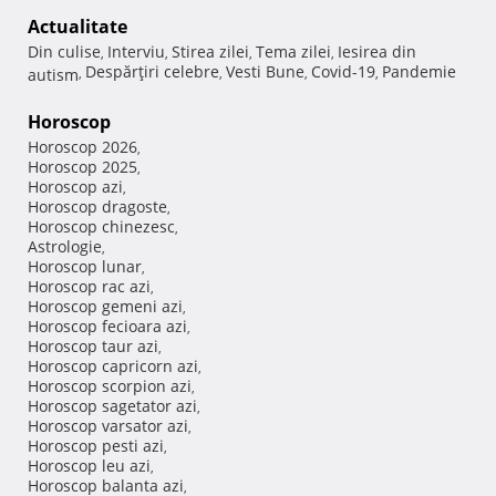
Actualitate
Din culise
Interviu
Stirea zilei
Tema zilei
Iesirea din
,
,
,
,
Despărţiri celebre
Vesti Bune
Covid-19
Pandemie
autism
,
,
,
,
Horoscop
Horoscop 2026
,
Horoscop 2025
,
Horoscop azi
,
Horoscop dragoste
,
Horoscop chinezesc
,
Astrologie
,
Horoscop lunar
,
Horoscop rac azi
,
Horoscop gemeni azi
,
Horoscop fecioara azi
,
Horoscop taur azi
,
Horoscop capricorn azi
,
Horoscop scorpion azi
,
Horoscop sagetator azi
,
Horoscop varsator azi
,
Horoscop pesti azi
,
Horoscop leu azi
,
Horoscop balanta azi
,