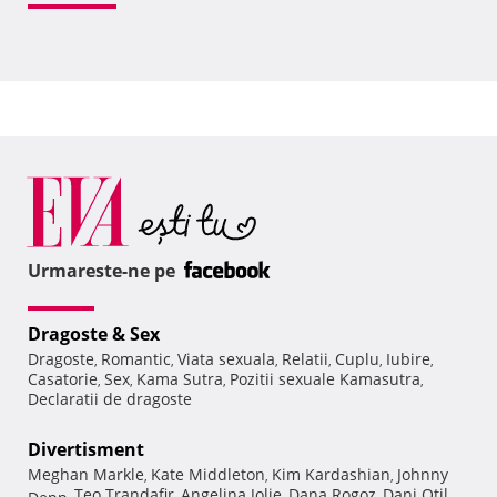
Urmareste-ne pe
Dragoste & Sex
Dragoste
Romantic
Viata sexuala
Relatii
Cuplu
Iubire
,
,
,
,
,
,
Casatorie
Sex
Kama Sutra
Pozitii sexuale Kamasutra
,
,
,
,
Declaratii de dragoste
Divertisment
Meghan Markle
Kate Middleton
Kim Kardashian
Johnny
,
,
,
Teo Trandafir
Angelina Jolie
Dana Rogoz
Dani Otil
Depp
,
,
,
,
,