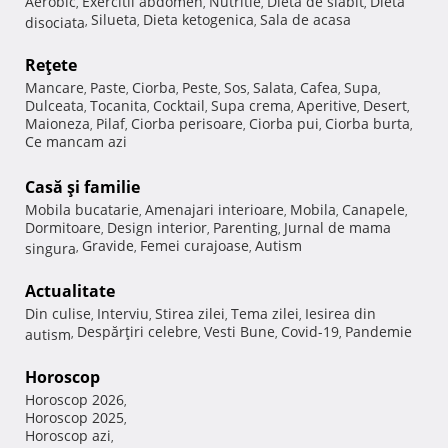
Aerobic
Exercitii abdomen
Nutritie
Dieta de slabit
Dieta
,
,
,
,
Silueta
Dieta ketogenica
Sala de acasa
disociata
,
,
,
Reţete
Mancare
Paste
Ciorba
Peste
Sos
Salata
Cafea
Supa
,
,
,
,
,
,
,
,
Dulceata
Tocanita
Cocktail
Supa crema
Aperitive
Desert
,
,
,
,
,
,
Maioneza
Pilaf
Ciorba perisoare
Ciorba pui
Ciorba burta
,
,
,
,
,
Ce mancam azi
Casă şi familie
Mobila bucatarie
Amenajari interioare
Mobila
Canapele
,
,
,
,
Dormitoare
Design interior
Parenting
Jurnal de mama
,
,
,
Gravide
Femei curajoase
Autism
singura
,
,
,
Actualitate
Din culise
Interviu
Stirea zilei
Tema zilei
Iesirea din
,
,
,
,
Despărţiri celebre
Vesti Bune
Covid-19
Pandemie
autism
,
,
,
,
Horoscop
Horoscop 2026
,
Horoscop 2025
,
Horoscop azi
,