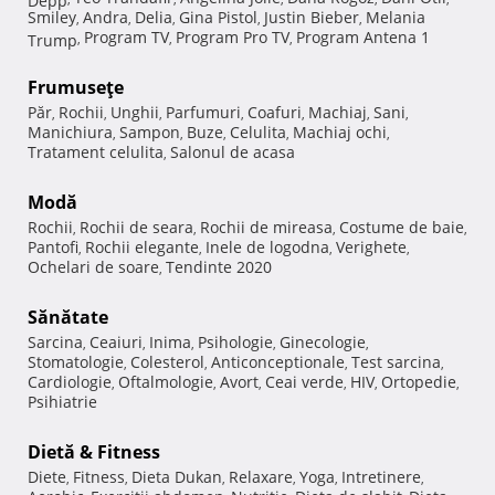
Smiley
Andra
Delia
Gina Pistol
Justin Bieber
Melania
,
,
,
,
,
Program TV
Program Pro TV
Program Antena 1
Trump
,
,
,
Frumuseţe
Păr
Rochii
Unghii
Parfumuri
Coafuri
Machiaj
Sani
,
,
,
,
,
,
,
Manichiura
Sampon
Buze
Celulita
Machiaj ochi
,
,
,
,
,
Tratament celulita
Salonul de acasa
,
Modă
Rochii
Rochii de seara
Rochii de mireasa
Costume de baie
,
,
,
,
Pantofi
Rochii elegante
Inele de logodna
Verighete
,
,
,
,
Ochelari de soare
Tendinte 2020
,
Sănătate
Sarcina
Ceaiuri
Inima
Psihologie
Ginecologie
,
,
,
,
,
Stomatologie
Colesterol
Anticonceptionale
Test sarcina
,
,
,
,
Cardiologie
Oftalmologie
Avort
Ceai verde
HIV
Ortopedie
,
,
,
,
,
,
Psihiatrie
Dietă & Fitness
Diete
Fitness
Dieta Dukan
Relaxare
Yoga
Intretinere
,
,
,
,
,
,