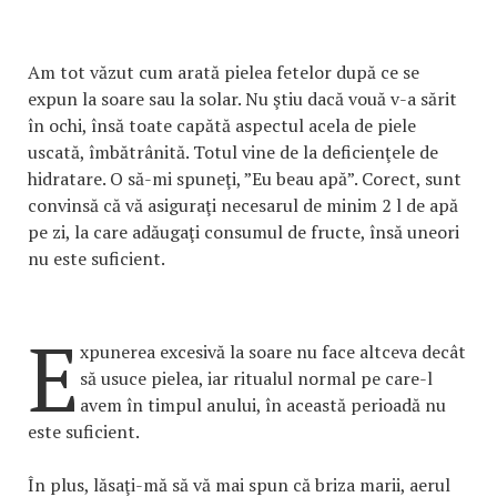
Am tot văzut cum arată pielea fetelor după ce se
expun la soare sau la solar. Nu ştiu dacă vouă v-a sărit
în ochi, însă toate capătă aspectul acela de piele
uscată, îmbătrânită. Totul vine de la deficienţele de
hidratare. O să-mi spuneţi, ”Eu beau apă”. Corect, sunt
convinsă că vă asiguraţi necesarul de minim 2 l de apă
pe zi, la care adăugaţi consumul de fructe, însă uneori
nu este suficient.
E
xpunerea excesivă la soare nu face altceva decât
să usuce pielea, iar ritualul normal pe care-l
avem în timpul anului, în această perioadă nu
este suficient.
În plus, lăsaţi-mă să vă mai spun că briza marii, aerul