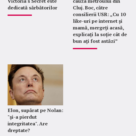
Victoria's Secret este
cauza metroului din
dedicată sărbătorilor
Cluj. Boc, către
consilierii USR: „Cu 10
like-uri pe internet și
mamă, mergeți acasă,
explicați la soție cât de
bun ați fost astăzi”
Elon, supărat pe Nolan:
"şi-a pierdut
integritatea". Are
dreptate?